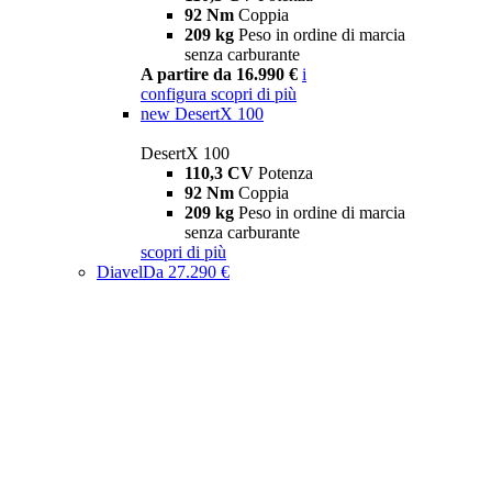
92 Nm
Coppia
209 kg
Peso in ordine di marcia
senza carburante
A partire da 16.990 €
i
configura
scopri di più
new
DesertX 100
DesertX 100
110,3 CV
Potenza
92 Nm
Coppia
209 kg
Peso in ordine di marcia
senza carburante
scopri di più
Diavel
Da 27.290 €