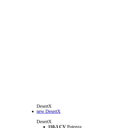
DesertX
new
DesertX
DesertX
110,3 CV
Potenza