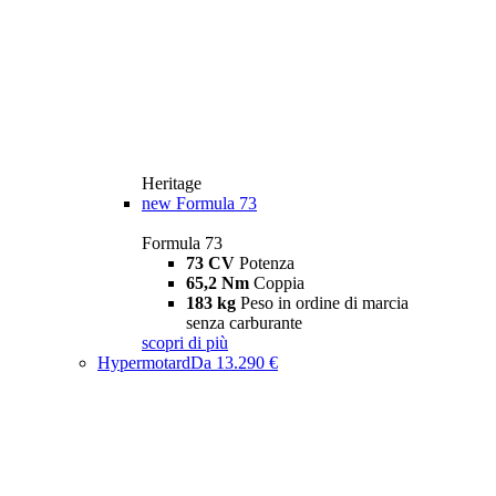
Heritage
new
Formula 73
Formula 73
73 CV
Potenza
65,2 Nm
Coppia
183 kg
Peso in ordine di marcia
senza carburante
scopri di più
Hypermotard
Da 13.290 €