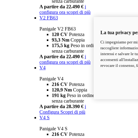
senza carburante
A partire da 22.490 €
i
configura ora
scopri di più
V2 FB63
Panigale V2 FB63
La tua privacy pe
120 CV
Potenza
93,3 Nm
Coppia
Ci impegniamo per migl
175,5 kg
Peso in ordine di marcia
raccogliere informazioni
senza carburante
interessi e salvare le 
A partire da 22.490 €
i
acconsenti all'installa
configura ora
scopri di più
revocare il consenso, f
V4
Panigale V4
216 CV
Potenza
120,9 Nm
Coppia
191 kg
Peso in ordine di marcia
senza carburante
A partire da 28.390 €
i
Configura
Scopri di più
V4 S
Panigale V4 S
216 CV
Potenza