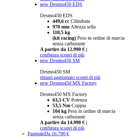
new
Desmo450 EDS
Desmo450 EDS
449,6 cc
Cilindrata
970 mm
Altezza sella
110,5 kg
(kit racing)
Peso in ordine di marcia
senza carburante
A partire da 12.990 €
i
configura
scopri di più
new
Desmo450 SM
Desmo450 SM
rimani aggiornato
scopri di più
new
Desmo450 MX Factory
Desmo450 MX Factory
63,5 CV
Potenza
53,5 Nm
Coppia
104 kg
Peso in ordine di marcia
senza carburante
A partire da 14.990 €
i
configura
scopri di più
Panigale
Da 16.790 €