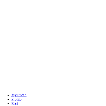
MyDucati
Profilo
Esci