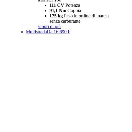
111 CV
Potenza
91,1 Nm
Coppia
175 kg
Peso in ordine di marcia
senza carburante
scopri di più
Multistrada
Da 16.690 €