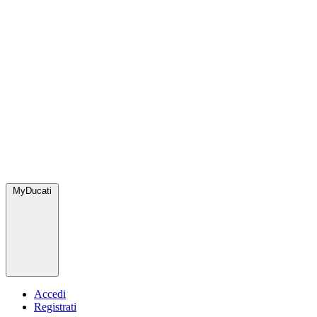
MyDucati
Accedi
Registrati