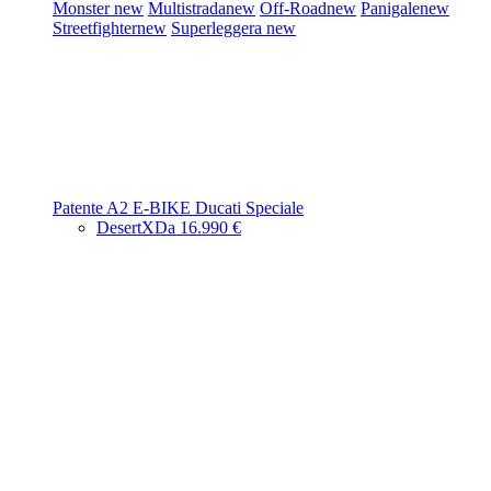
Monster
new
Multistrada
new
Off-Road
new
Panigale
new
Streetfighter
new
Superleggera
new
Patente A2
E-BIKE
Ducati Speciale
DesertX
Da 16.990 €