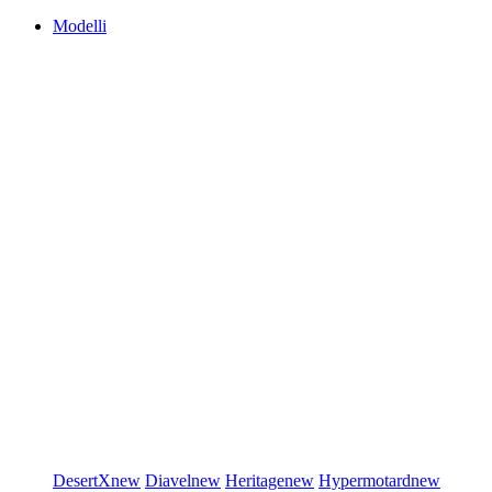
Modelli
DesertX
new
Diavel
new
Heritage
new
Hypermotard
new