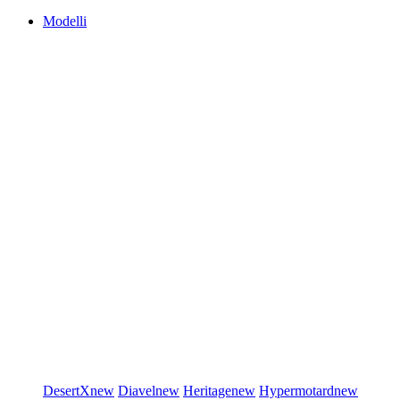
Modelli
DesertX
new
Diavel
new
Heritage
new
Hypermotard
new