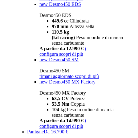
new
Desmo450 EDS
Desmo450 EDS
449,6 cc
Cilindrata
970 mm
Altezza sella
110,5 kg
(kit racing)
Peso in ordine di marcia
senza carburante
A partire da 12.990 €
i
configura
scopri di più
new
Desmo450 SM
Desmo450 SM
rimani aggiornato
scopri di più
new
Desmo450 MX Factory
Desmo450 MX Factory
63,5 CV
Potenza
53,5 Nm
Coppia
104 kg
Peso in ordine di marcia
senza carburante
A partire da 14.990 €
i
configura
scopri di più
Panigale
Da 16.790 €