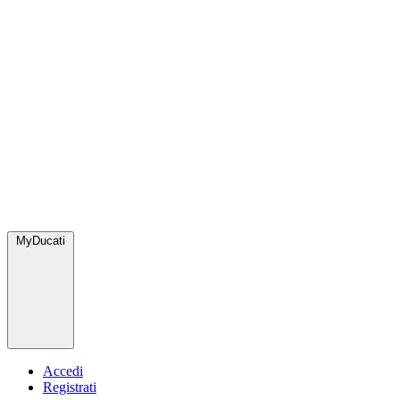
MyDucati
Accedi
Registrati