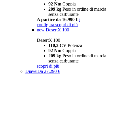
92 Nm
Coppia
209 kg
Peso in ordine di marcia
senza carburante
A partire da 16.990 €
i
configura
scopri di più
new
DesertX 100
DesertX 100
110,3 CV
Potenza
92 Nm
Coppia
209 kg
Peso in ordine di marcia
senza carburante
scopri di più
Diavel
Da 27.290 €