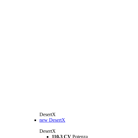
DesertX
new
DesertX
DesertX
110,3 CV
Potenza