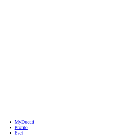
MyDucati
Profilo
Esci