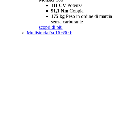
111 CV
Potenza
91,1 Nm
Coppia
175 kg
Peso in ordine di marcia
senza carburante
scopri di più
Multistrada
Da 16.690 €