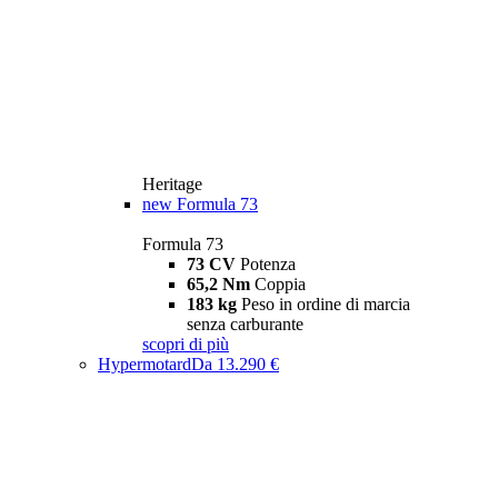
Heritage
new
Formula 73
Formula 73
73 CV
Potenza
65,2 Nm
Coppia
183 kg
Peso in ordine di marcia
senza carburante
scopri di più
Hypermotard
Da 13.290 €