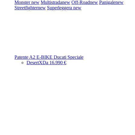
Monster
new
Multistrada
new
Off-Road
new
Panigale
new
Streetfighter
new
Superleggera
new
Patente A2
E-BIKE
Ducati Speciale
DesertX
Da 16.990 €