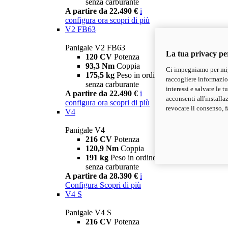
senza carburante
A partire da 22.490 €
i
configura ora
scopri di più
V2 FB63
Panigale V2 FB63
La tua privacy pe
120 CV
Potenza
93,3 Nm
Coppia
Ci impegniamo per migl
175,5 kg
Peso in ordine di marcia
raccogliere informazioni
senza carburante
interessi e salvare le 
A partire da 22.490 €
i
acconsenti all'installa
configura ora
scopri di più
revocare il consenso, f
V4
Panigale V4
216 CV
Potenza
120,9 Nm
Coppia
191 kg
Peso in ordine di marcia
senza carburante
A partire da 28.390 €
i
Configura
Scopri di più
V4 S
Panigale V4 S
216 CV
Potenza