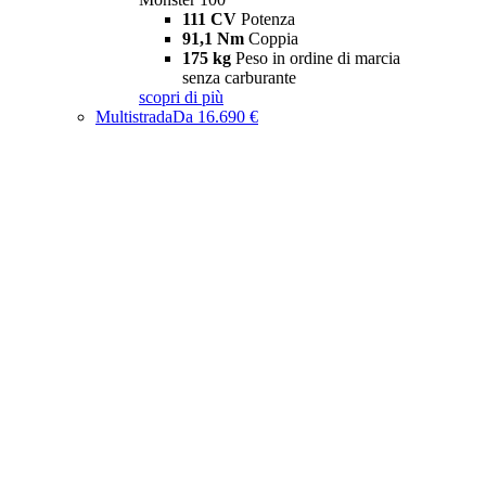
111 CV
Potenza
91,1 Nm
Coppia
175 kg
Peso in ordine di marcia
senza carburante
scopri di più
Multistrada
Da 16.690 €