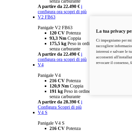
senza carburante
A partire da 22.490 €
i
configura ora
scopri di più
V2 FB63
Panigale V2 FB63
La tua privacy pe
120 CV
Potenza
93,3 Nm
Coppia
Ci impegniamo per migl
175,5 kg
Peso in ordine di marcia
raccogliere informazioni
senza carburante
interessi e salvare le 
A partire da 22.490 €
i
acconsenti all'installa
configura ora
scopri di più
revocare il consenso, f
V4
Panigale V4
216 CV
Potenza
120,9 Nm
Coppia
191 kg
Peso in ordine di marcia
senza carburante
A partire da 28.390 €
i
Configura
Scopri di più
V4 S
Panigale V4 S
216 CV
Potenza