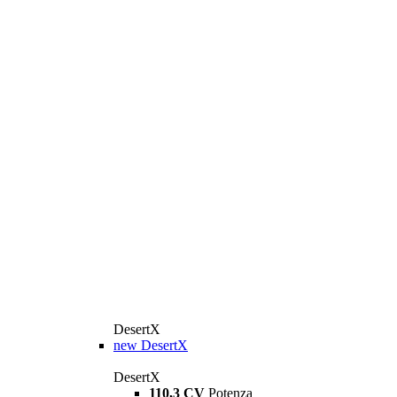
DesertX
new
DesertX
DesertX
110,3 CV
Potenza