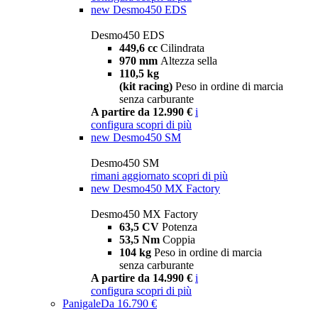
new
Desmo450 EDS
Desmo450 EDS
449,6 cc
Cilindrata
970 mm
Altezza sella
110,5 kg
(kit racing)
Peso in ordine di marcia
senza carburante
A partire da 12.990 €
i
configura
scopri di più
new
Desmo450 SM
Desmo450 SM
rimani aggiornato
scopri di più
new
Desmo450 MX Factory
Desmo450 MX Factory
63,5 CV
Potenza
53,5 Nm
Coppia
104 kg
Peso in ordine di marcia
senza carburante
A partire da 14.990 €
i
configura
scopri di più
Panigale
Da 16.790 €