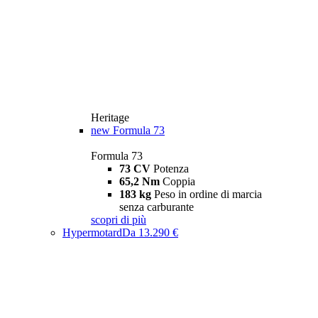
Heritage
new
Formula 73
Formula 73
73 CV
Potenza
65,2 Nm
Coppia
183 kg
Peso in ordine di marcia
senza carburante
scopri di più
Hypermotard
Da 13.290 €