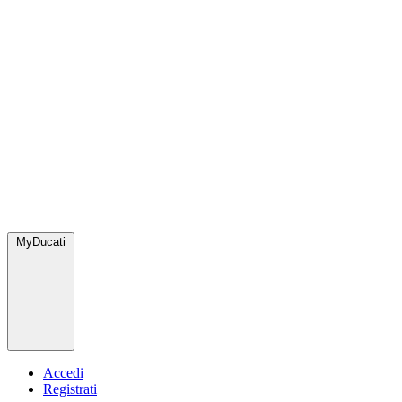
MyDucati
Accedi
Registrati