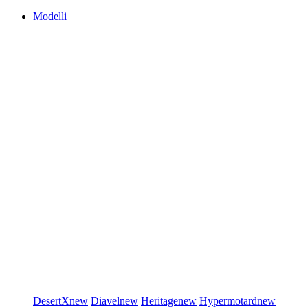
Modelli
DesertX
new
Diavel
new
Heritage
new
Hypermotard
new