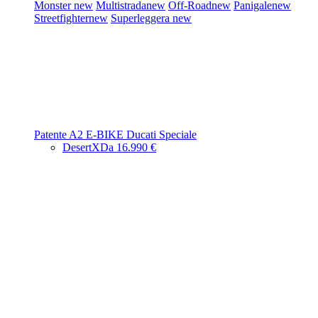
Monster
new
Multistrada
new
Off-Road
new
Panigale
new
Streetfighter
new
Superleggera
new
Patente A2
E-BIKE
Ducati Speciale
DesertX
Da 16.990 €