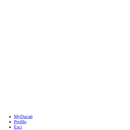
MyDucati
Profilo
Esci