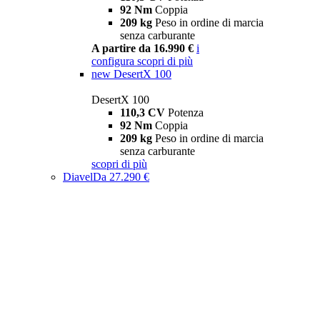
92 Nm
Coppia
209 kg
Peso in ordine di marcia
senza carburante
A partire da 16.990 €
i
configura
scopri di più
new
DesertX 100
DesertX 100
110,3 CV
Potenza
92 Nm
Coppia
209 kg
Peso in ordine di marcia
senza carburante
scopri di più
Diavel
Da 27.290 €