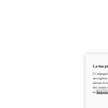
La tua pr
Ci impegnia
raccogliere 
salvare le t
dei cookie s
su
imposta