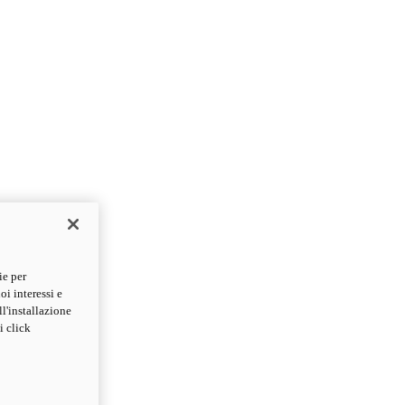
ie per
oi interessi e
ll'installazione
i click