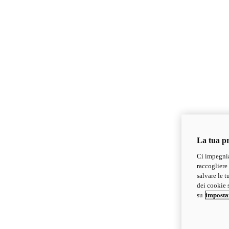
La tua pr
Ci impegnia
raccogliere 
salvare le t
dei cookie s
su
imposta