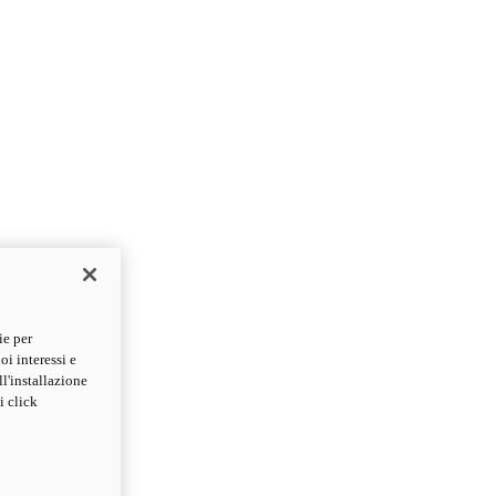
ie per
oi interessi e
ll'installazione
i click