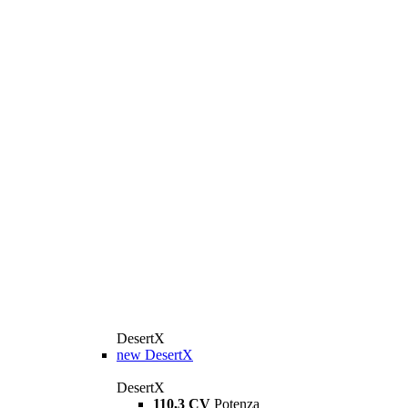
DesertX
new
DesertX
DesertX
110,3 CV
Potenza