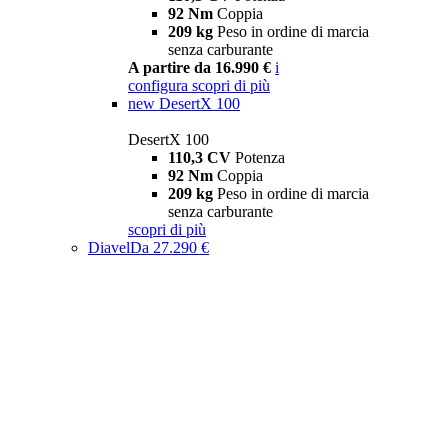
92 Nm
Coppia
209 kg
Peso in ordine di marcia
senza carburante
A partire da 16.990 €
i
configura
scopri di più
new
DesertX 100
DesertX 100
110,3 CV
Potenza
92 Nm
Coppia
209 kg
Peso in ordine di marcia
senza carburante
scopri di più
Diavel
Da 27.290 €