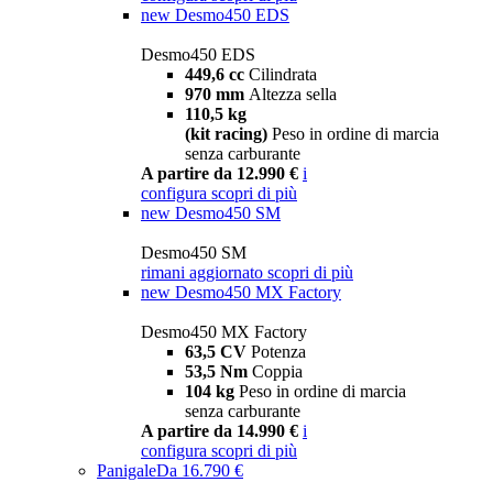
new
Desmo450 EDS
Desmo450 EDS
449,6 cc
Cilindrata
970 mm
Altezza sella
110,5 kg
(kit racing)
Peso in ordine di marcia
senza carburante
A partire da 12.990 €
i
configura
scopri di più
new
Desmo450 SM
Desmo450 SM
rimani aggiornato
scopri di più
new
Desmo450 MX Factory
Desmo450 MX Factory
63,5 CV
Potenza
53,5 Nm
Coppia
104 kg
Peso in ordine di marcia
senza carburante
A partire da 14.990 €
i
configura
scopri di più
Panigale
Da 16.790 €