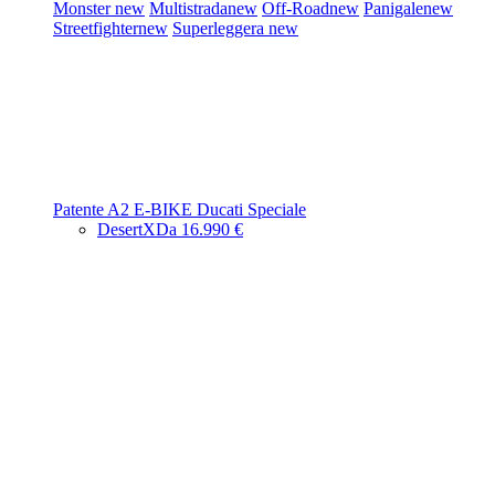
Monster
new
Multistrada
new
Off-Road
new
Panigale
new
Streetfighter
new
Superleggera
new
Patente A2
E-BIKE
Ducati Speciale
DesertX
Da 16.990 €