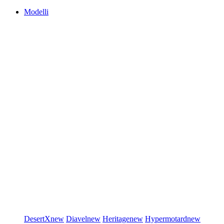
Modelli
DesertX
new
Diavel
new
Heritage
new
Hypermotard
new