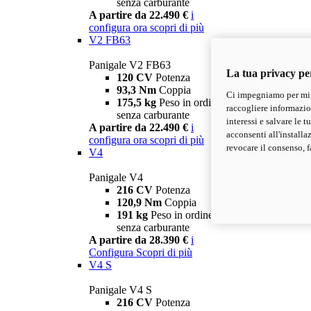
senza carburante
A partire da 22.490 €
i
configura ora
scopri di più
V2 FB63
Panigale V2 FB63
La tua privacy pe
120 CV
Potenza
93,3 Nm
Coppia
Ci impegniamo per migl
175,5 kg
Peso in ordine di marcia
raccogliere informazioni
senza carburante
interessi e salvare le 
A partire da 22.490 €
i
acconsenti all'installa
configura ora
scopri di più
revocare il consenso, f
V4
Panigale V4
216 CV
Potenza
120,9 Nm
Coppia
191 kg
Peso in ordine di marcia
senza carburante
A partire da 28.390 €
i
Configura
Scopri di più
V4 S
Panigale V4 S
216 CV
Potenza