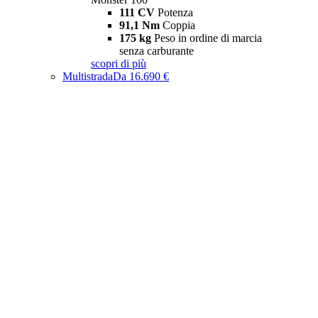
111 CV
Potenza
91,1 Nm
Coppia
175 kg
Peso in ordine di marcia
senza carburante
scopri di più
Multistrada
Da 16.690 €