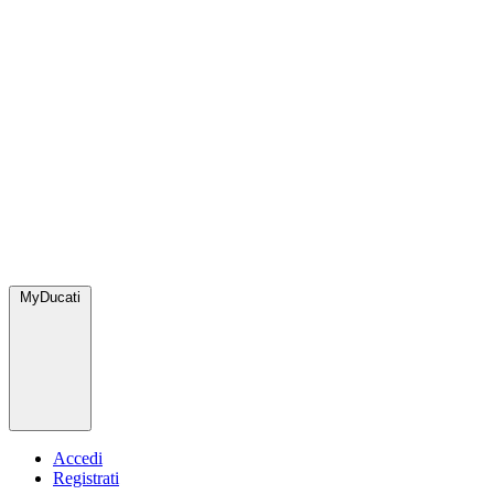
MyDucati
Accedi
Registrati