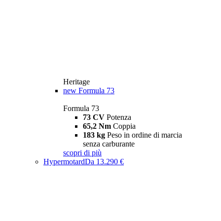
Heritage
new
Formula 73
Formula 73
73 CV
Potenza
65,2 Nm
Coppia
183 kg
Peso in ordine di marcia
senza carburante
scopri di più
Hypermotard
Da 13.290 €