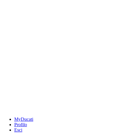
MyDucati
Profilo
Esci