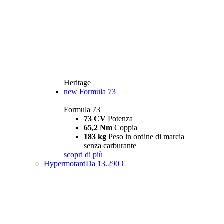
Heritage
new
Formula 73
Formula 73
73 CV
Potenza
65,2 Nm
Coppia
183 kg
Peso in ordine di marcia
senza carburante
scopri di più
Hypermotard
Da 13.290 €