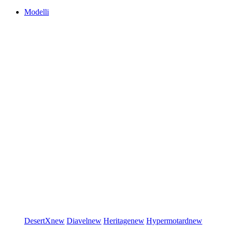
Modelli
DesertX
new
Diavel
new
Heritage
new
Hypermotard
new