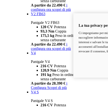
senza carburante
A partire da 22.490 €
i
configura ora
scopri di più
V2 FB63
Panigale V2 FB63
La tua privacy pe
120 CV
Potenza
93,3 Nm
Coppia
Ci impegniamo per migl
175,5 kg
Peso in ordine di marcia
raccogliere informazioni
senza carburante
interessi e salvare le 
A partire da 22.490 €
i
acconsenti all'installa
configura ora
scopri di più
revocare il consenso, f
V4
Panigale V4
216 CV
Potenza
120,9 Nm
Coppia
191 kg
Peso in ordine di marcia
senza carburante
A partire da 28.390 €
i
Configura
Scopri di più
V4 S
Panigale V4 S
216 CV
Potenza