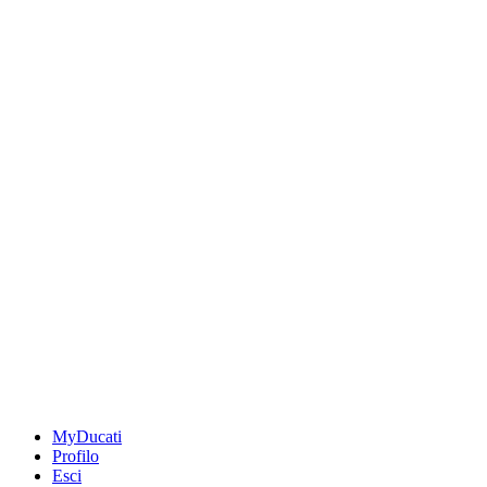
MyDucati
Profilo
Esci