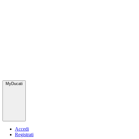
MyDucati
Accedi
Registrati