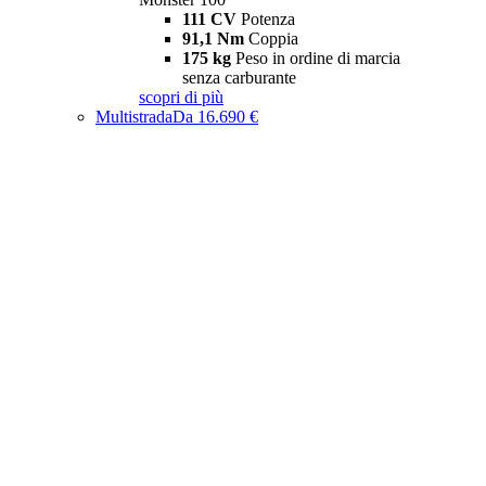
111 CV
Potenza
91,1 Nm
Coppia
175 kg
Peso in ordine di marcia
senza carburante
scopri di più
Multistrada
Da 16.690 €