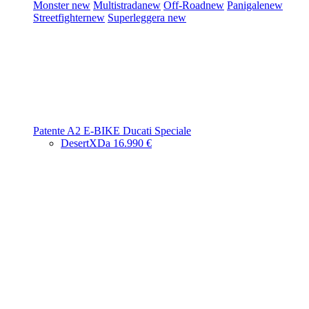
Monster
new
Multistrada
new
Off-Road
new
Panigale
new
Streetfighter
new
Superleggera
new
Patente A2
E-BIKE
Ducati Speciale
DesertX
Da 16.990 €