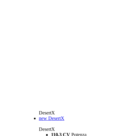
DesertX
new
DesertX
DesertX
110,3 CV
Potenza