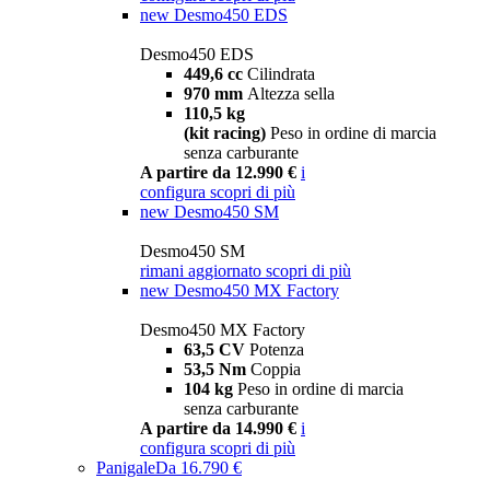
new
Desmo450 EDS
Desmo450 EDS
449,6 cc
Cilindrata
970 mm
Altezza sella
110,5 kg
(kit racing)
Peso in ordine di marcia
senza carburante
A partire da 12.990 €
i
configura
scopri di più
new
Desmo450 SM
Desmo450 SM
rimani aggiornato
scopri di più
new
Desmo450 MX Factory
Desmo450 MX Factory
63,5 CV
Potenza
53,5 Nm
Coppia
104 kg
Peso in ordine di marcia
senza carburante
A partire da 14.990 €
i
configura
scopri di più
Panigale
Da 16.790 €