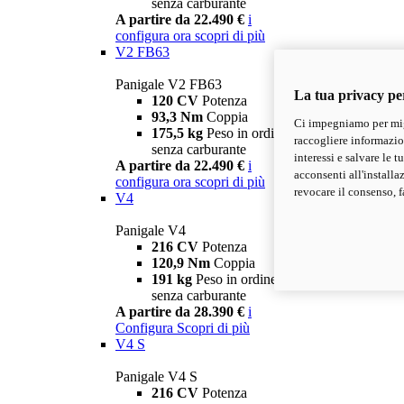
senza carburante
A partire da 22.490 €
i
configura ora
scopri di più
V2 FB63
Panigale V2 FB63
La tua privacy pe
120 CV
Potenza
93,3 Nm
Coppia
Ci impegniamo per migl
175,5 kg
Peso in ordine di marcia
raccogliere informazioni
senza carburante
interessi e salvare le 
A partire da 22.490 €
i
acconsenti all'installa
configura ora
scopri di più
revocare il consenso, f
V4
Panigale V4
216 CV
Potenza
120,9 Nm
Coppia
191 kg
Peso in ordine di marcia
senza carburante
A partire da 28.390 €
i
Configura
Scopri di più
V4 S
Panigale V4 S
216 CV
Potenza