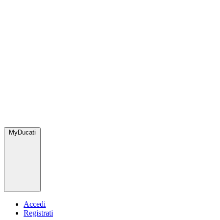
MyDucati
Accedi
Registrati