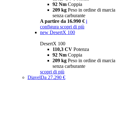
92 Nm
Coppia
209 kg
Peso in ordine di marcia
senza carburante
A partire da 16.990 €
i
configura
scopri di più
new
DesertX 100
DesertX 100
110,3 CV
Potenza
92 Nm
Coppia
209 kg
Peso in ordine di marcia
senza carburante
scopri di più
Diavel
Da 27.290 €