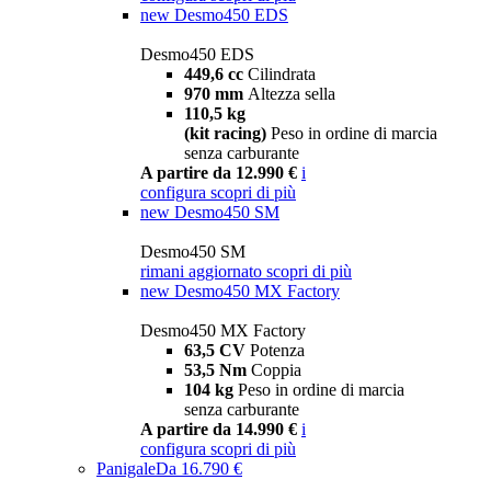
new
Desmo450 EDS
Desmo450 EDS
449,6 cc
Cilindrata
970 mm
Altezza sella
110,5 kg
(kit racing)
Peso in ordine di marcia
senza carburante
A partire da 12.990 €
i
configura
scopri di più
new
Desmo450 SM
Desmo450 SM
rimani aggiornato
scopri di più
new
Desmo450 MX Factory
Desmo450 MX Factory
63,5 CV
Potenza
53,5 Nm
Coppia
104 kg
Peso in ordine di marcia
senza carburante
A partire da 14.990 €
i
configura
scopri di più
Panigale
Da 16.790 €