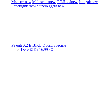
Monster
new
Multistrada
new
Off-Road
new
Panigale
new
Streetfighter
new
Superleggera
new
Patente A2
E-BIKE
Ducati Speciale
DesertX
Da 16.990 €