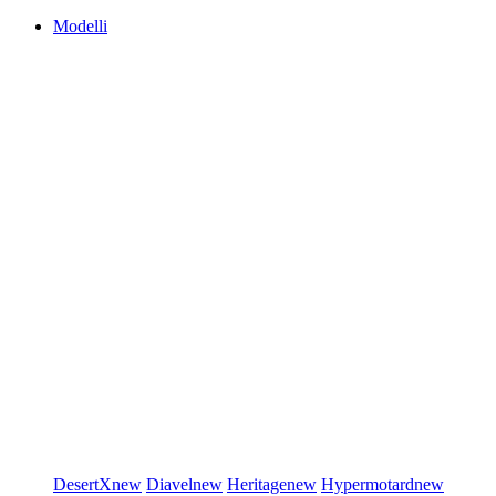
Modelli
DesertX
new
Diavel
new
Heritage
new
Hypermotard
new