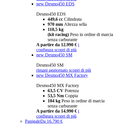
new
Desmo450 EDS
Desmo450 EDS
449,6 cc
Cilindrata
970 mm
Altezza sella
110,5 kg
(kit racing)
Peso in ordine di marcia
senza carburante
A partire da 12.990 €
i
configura
scopri di più
new
Desmo450 SM
Desmo450 SM
rimani aggiornato
scopri di più
new
Desmo450 MX Factory
Desmo450 MX Factory
63,5 CV
Potenza
53,5 Nm
Coppia
104 kg
Peso in ordine di marcia
senza carburante
A partire da 14.990 €
i
configura
scopri di più
Panigale
Da 16.790 €