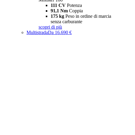
111 CV
Potenza
91,1 Nm
Coppia
175 kg
Peso in ordine di marcia
senza carburante
scopri di più
Multistrada
Da 16.690 €