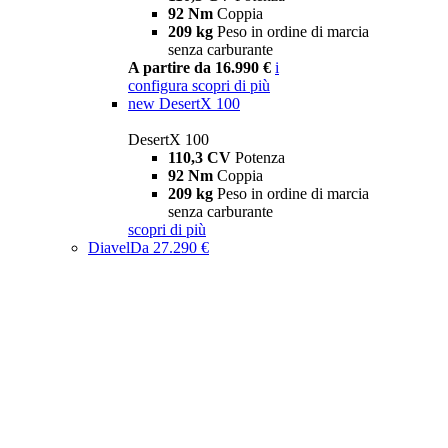
92 Nm
Coppia
209 kg
Peso in ordine di marcia
senza carburante
A partire da 16.990 €
i
configura
scopri di più
new
DesertX 100
DesertX 100
110,3 CV
Potenza
92 Nm
Coppia
209 kg
Peso in ordine di marcia
senza carburante
scopri di più
Diavel
Da 27.290 €