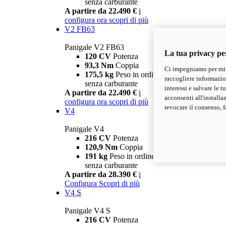
senza carburante
A partire da 22.490 €
i
configura ora
scopri di più
V2 FB63
Panigale V2 FB63
La tua privacy pe
120 CV
Potenza
93,3 Nm
Coppia
Ci impegniamo per migl
175,5 kg
Peso in ordine di marcia
raccogliere informazioni
senza carburante
interessi e salvare le 
A partire da 22.490 €
i
acconsenti all'installa
configura ora
scopri di più
revocare il consenso, f
V4
Panigale V4
216 CV
Potenza
120,9 Nm
Coppia
191 kg
Peso in ordine di marcia
senza carburante
A partire da 28.390 €
i
Configura
Scopri di più
V4 S
Panigale V4 S
216 CV
Potenza