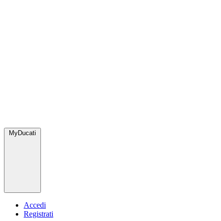
MyDucati
Accedi
Registrati