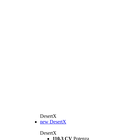
DesertX
new
DesertX
DesertX
110,3 CV
Potenza