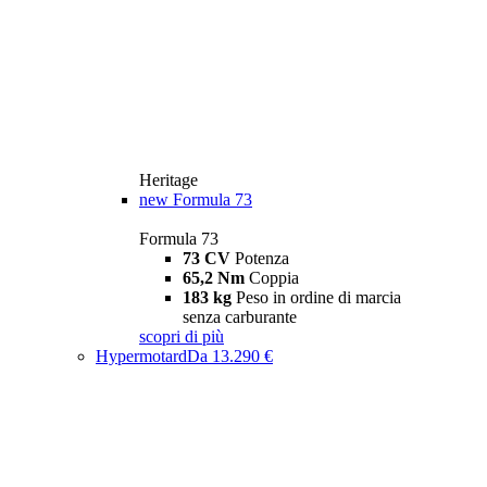
Heritage
new
Formula 73
Formula 73
73 CV
Potenza
65,2 Nm
Coppia
183 kg
Peso in ordine di marcia
senza carburante
scopri di più
Hypermotard
Da 13.290 €