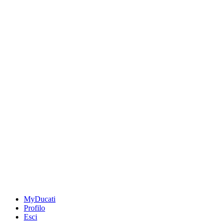
MyDucati
Profilo
Esci