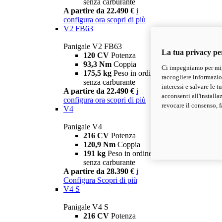
senza carburante
A partire da 22.490 €
i
configura ora
scopri di più
V2 FB63
Panigale V2 FB63
La tua privacy pe
120 CV
Potenza
93,3 Nm
Coppia
Ci impegniamo per migl
175,5 kg
Peso in ordine di marcia
raccogliere informazioni
senza carburante
interessi e salvare le 
A partire da 22.490 €
i
acconsenti all'installa
configura ora
scopri di più
revocare il consenso, f
V4
Panigale V4
216 CV
Potenza
120,9 Nm
Coppia
191 kg
Peso in ordine di marcia
senza carburante
A partire da 28.390 €
i
Configura
Scopri di più
V4 S
Panigale V4 S
216 CV
Potenza