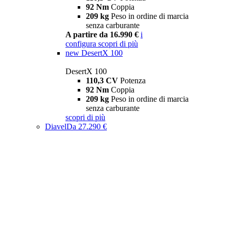
92 Nm
Coppia
209 kg
Peso in ordine di marcia
senza carburante
A partire da 16.990 €
i
configura
scopri di più
new
DesertX 100
DesertX 100
110,3 CV
Potenza
92 Nm
Coppia
209 kg
Peso in ordine di marcia
senza carburante
scopri di più
Diavel
Da 27.290 €