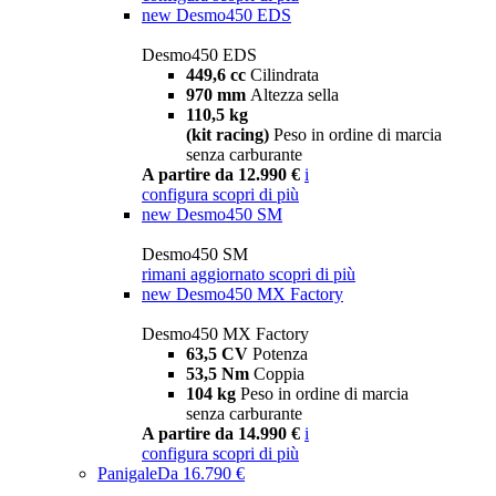
new
Desmo450 EDS
Desmo450 EDS
449,6 cc
Cilindrata
970 mm
Altezza sella
110,5 kg
(kit racing)
Peso in ordine di marcia
senza carburante
A partire da 12.990 €
i
configura
scopri di più
new
Desmo450 SM
Desmo450 SM
rimani aggiornato
scopri di più
new
Desmo450 MX Factory
Desmo450 MX Factory
63,5 CV
Potenza
53,5 Nm
Coppia
104 kg
Peso in ordine di marcia
senza carburante
A partire da 14.990 €
i
configura
scopri di più
Panigale
Da 16.790 €