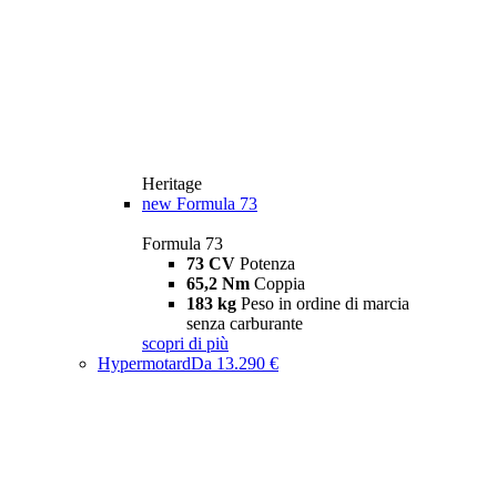
Heritage
new
Formula 73
Formula 73
73 CV
Potenza
65,2 Nm
Coppia
183 kg
Peso in ordine di marcia
senza carburante
scopri di più
Hypermotard
Da 13.290 €