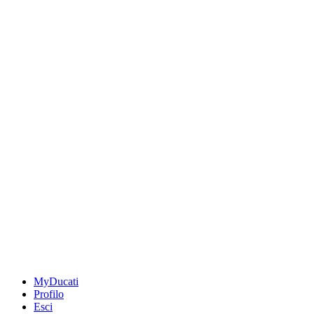
MyDucati
Profilo
Esci