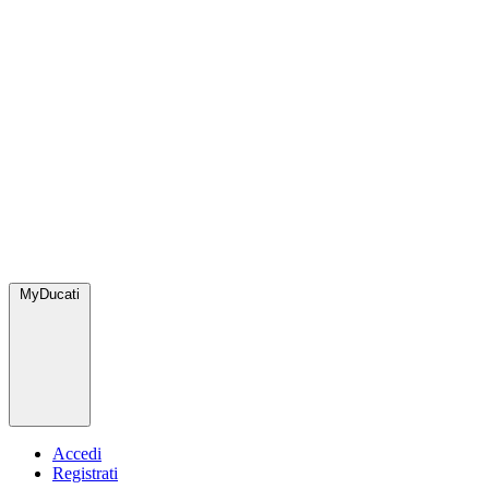
MyDucati
Accedi
Registrati