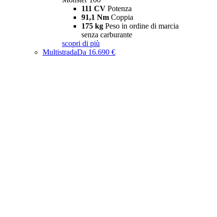
111 CV
Potenza
91,1 Nm
Coppia
175 kg
Peso in ordine di marcia
senza carburante
scopri di più
Multistrada
Da 16.690 €