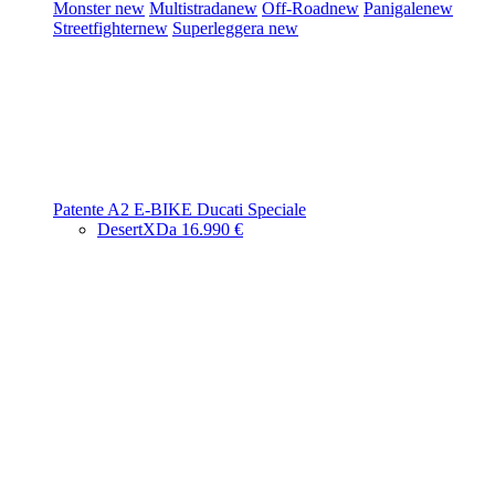
Monster
new
Multistrada
new
Off-Road
new
Panigale
new
Streetfighter
new
Superleggera
new
Patente A2
E-BIKE
Ducati Speciale
DesertX
Da 16.990 €