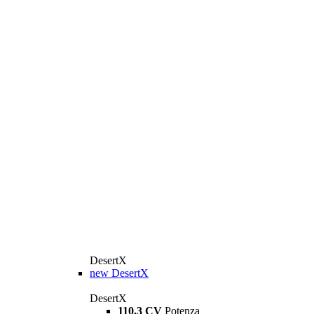
DesertX
new
DesertX
DesertX
110,3 CV
Potenza