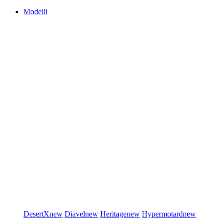
Modelli
DesertX
new
Diavel
new
Heritage
new
Hypermotard
new