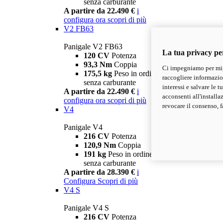
senza carburante
A partire da 22.490 €
i
configura ora
scopri di più
V2 FB63
Panigale V2 FB63
La tua privacy pe
120 CV
Potenza
93,3 Nm
Coppia
Ci impegniamo per migl
175,5 kg
Peso in ordine di marcia
raccogliere informazioni
senza carburante
interessi e salvare le 
A partire da 22.490 €
i
acconsenti all'installa
configura ora
scopri di più
revocare il consenso, f
V4
Panigale V4
216 CV
Potenza
120,9 Nm
Coppia
191 kg
Peso in ordine di marcia
senza carburante
A partire da 28.390 €
i
Configura
Scopri di più
V4 S
Panigale V4 S
216 CV
Potenza