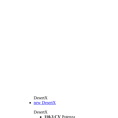
DesertX
new
DesertX
DesertX
110,3 CV
Potenza