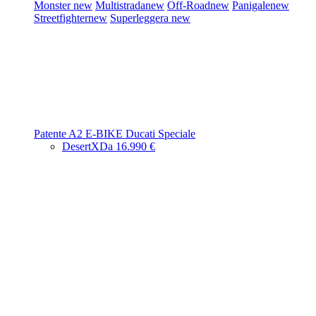
Monster
new
Multistrada
new
Off-Road
new
Panigale
new
Streetfighter
new
Superleggera
new
Patente A2
E-BIKE
Ducati Speciale
DesertX
Da 16.990 €