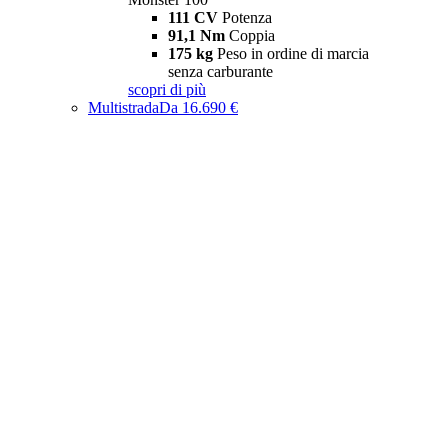
111 CV
Potenza
91,1 Nm
Coppia
175 kg
Peso in ordine di marcia
senza carburante
scopri di più
Multistrada
Da 16.690 €