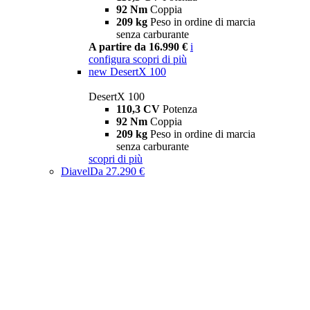
92 Nm
Coppia
209 kg
Peso in ordine di marcia
senza carburante
A partire da 16.990 €
i
configura
scopri di più
new
DesertX 100
DesertX 100
110,3 CV
Potenza
92 Nm
Coppia
209 kg
Peso in ordine di marcia
senza carburante
scopri di più
Diavel
Da 27.290 €