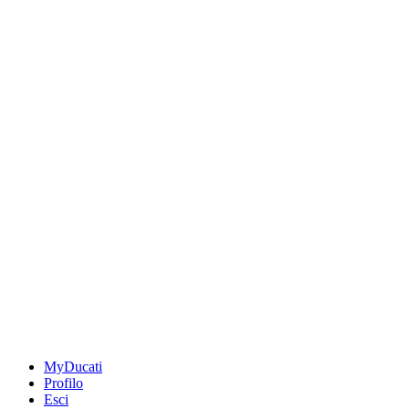
MyDucati
Profilo
Esci