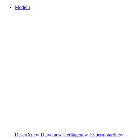
Modelli
DesertX
new
Diavel
new
Heritage
new
Hypermotard
new