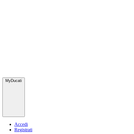
MyDucati
Accedi
Registrati