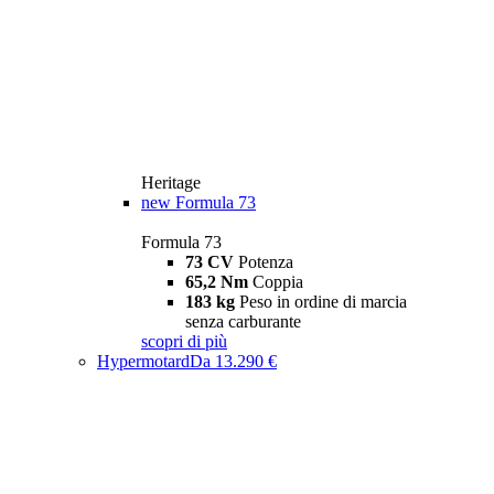
Heritage
new
Formula 73
Formula 73
73 CV
Potenza
65,2 Nm
Coppia
183 kg
Peso in ordine di marcia
senza carburante
scopri di più
Hypermotard
Da 13.290 €