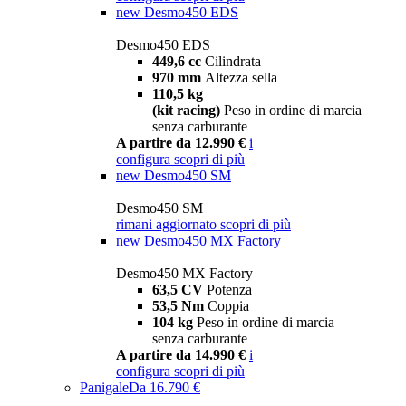
new
Desmo450 EDS
Desmo450 EDS
449,6 cc
Cilindrata
970 mm
Altezza sella
110,5 kg
(kit racing)
Peso in ordine di marcia
senza carburante
A partire da 12.990 €
i
configura
scopri di più
new
Desmo450 SM
Desmo450 SM
rimani aggiornato
scopri di più
new
Desmo450 MX Factory
Desmo450 MX Factory
63,5 CV
Potenza
53,5 Nm
Coppia
104 kg
Peso in ordine di marcia
senza carburante
A partire da 14.990 €
i
configura
scopri di più
Panigale
Da 16.790 €