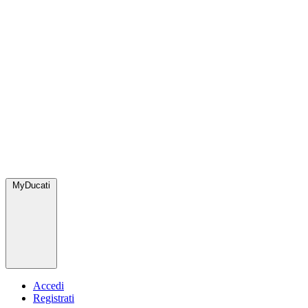
MyDucati
Accedi
Registrati