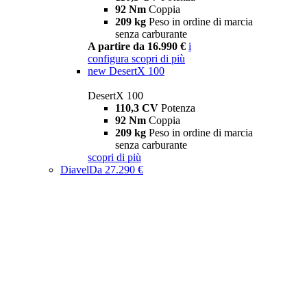
92 Nm
Coppia
209 kg
Peso in ordine di marcia
senza carburante
A partire da 16.990 €
i
configura
scopri di più
new
DesertX 100
DesertX 100
110,3 CV
Potenza
92 Nm
Coppia
209 kg
Peso in ordine di marcia
senza carburante
scopri di più
Diavel
Da 27.290 €