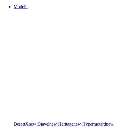
Modelli
DesertX
new
Diavel
new
Heritage
new
Hypermotard
new