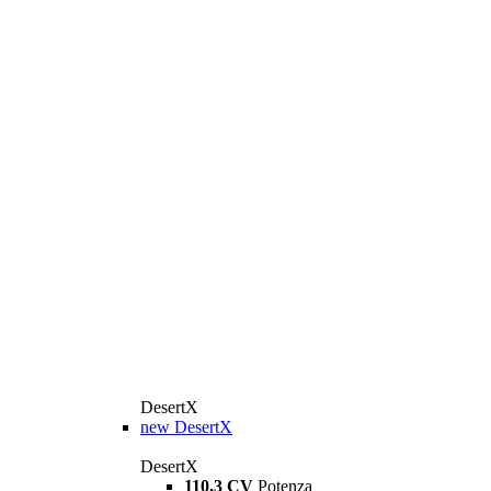
DesertX
new
DesertX
DesertX
110,3 CV
Potenza