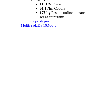
111 CV
Potenza
91,1 Nm
Coppia
175 kg
Peso in ordine di marcia
senza carburante
scopri di più
Multistrada
Da 16.690 €