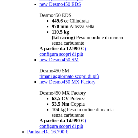
new
Desmo450 EDS
Desmo450 EDS
449,6 cc
Cilindrata
970 mm
Altezza sella
110,5 kg
(kit racing)
Peso in ordine di marcia
senza carburante
A partire da 12.990 €
i
configura
scopri di più
new
Desmo450 SM
Desmo450 SM
rimani aggiornato
scopri di più
new
Desmo450 MX Factory
Desmo450 MX Factory
63,5 CV
Potenza
53,5 Nm
Coppia
104 kg
Peso in ordine di marcia
senza carburante
A partire da 14.990 €
i
configura
scopri di più
Panigale
Da 16.790 €