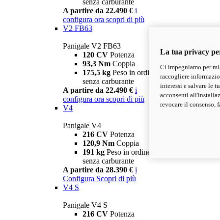
senza carburante
A partire da 22.490 €
i
configura ora
scopri di più
V2 FB63
Panigale V2 FB63
La tua privacy pe
120 CV
Potenza
93,3 Nm
Coppia
Ci impegniamo per migl
175,5 kg
Peso in ordine di marcia
raccogliere informazioni
senza carburante
interessi e salvare le 
A partire da 22.490 €
i
acconsenti all'installa
configura ora
scopri di più
revocare il consenso, f
V4
Panigale V4
216 CV
Potenza
120,9 Nm
Coppia
191 kg
Peso in ordine di marcia
senza carburante
A partire da 28.390 €
i
Configura
Scopri di più
V4 S
Panigale V4 S
216 CV
Potenza