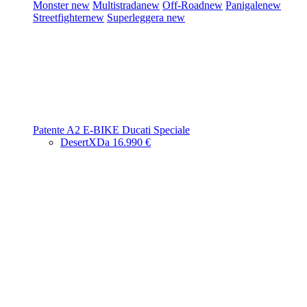
Monster
new
Multistrada
new
Off-Road
new
Panigale
new
Streetfighter
new
Superleggera
new
Patente A2
E-BIKE
Ducati Speciale
DesertX
Da 16.990 €