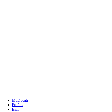
MyDucati
Profilo
Esci