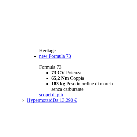
Heritage
new
Formula 73
Formula 73
73 CV
Potenza
65,2 Nm
Coppia
183 kg
Peso in ordine di marcia
senza carburante
scopri di più
Hypermotard
Da 13.290 €