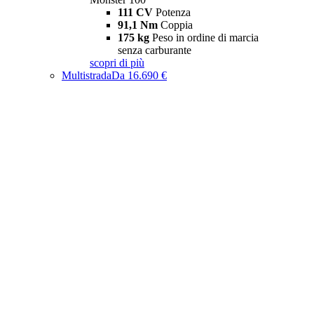
111 CV
Potenza
91,1 Nm
Coppia
175 kg
Peso in ordine di marcia
senza carburante
scopri di più
Multistrada
Da 16.690 €