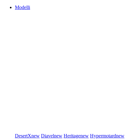
Modelli
DesertX
new
Diavel
new
Heritage
new
Hypermotard
new