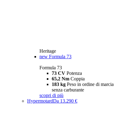
Heritage
new
Formula 73
Formula 73
73 CV
Potenza
65,2 Nm
Coppia
183 kg
Peso in ordine di marcia
senza carburante
scopri di più
Hypermotard
Da 13.290 €