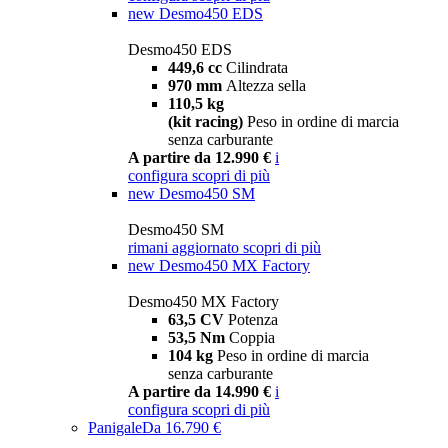
new
Desmo450 EDS
Desmo450 EDS
449,6 cc
Cilindrata
970 mm
Altezza sella
110,5 kg
(kit racing)
Peso in ordine di marcia
senza carburante
A partire da 12.990 €
i
configura
scopri di più
new
Desmo450 SM
Desmo450 SM
rimani aggiornato
scopri di più
new
Desmo450 MX Factory
Desmo450 MX Factory
63,5 CV
Potenza
53,5 Nm
Coppia
104 kg
Peso in ordine di marcia
senza carburante
A partire da 14.990 €
i
configura
scopri di più
Panigale
Da 16.790 €