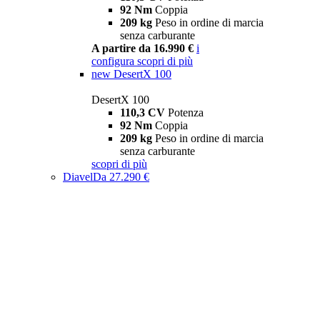
92 Nm
Coppia
209 kg
Peso in ordine di marcia
senza carburante
A partire da 16.990 €
i
configura
scopri di più
new
DesertX 100
DesertX 100
110,3 CV
Potenza
92 Nm
Coppia
209 kg
Peso in ordine di marcia
senza carburante
scopri di più
Diavel
Da 27.290 €