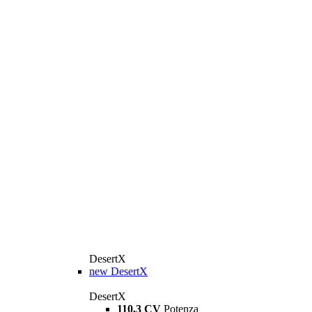
DesertX
new
DesertX
DesertX
110,3 CV
Potenza