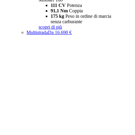
111 CV
Potenza
91,1 Nm
Coppia
175 kg
Peso in ordine di marcia
senza carburante
scopri di più
Multistrada
Da 16.690 €