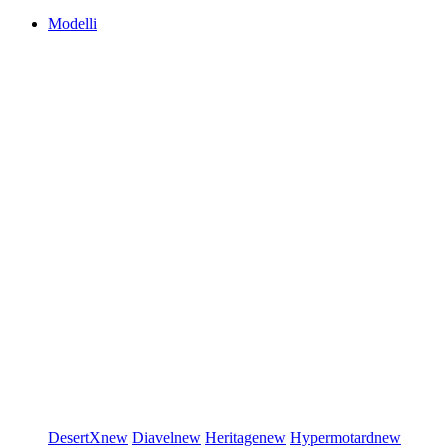
Modelli
DesertX
new
Diavel
new
Heritage
new
Hypermotard
new