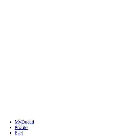
MyDucati
Profilo
Esci