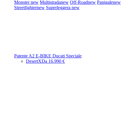
Monster
new
Multistrada
new
Off-Road
new
Panigale
new
Streetfighter
new
Superleggera
new
Patente A2
E-BIKE
Ducati Speciale
DesertX
Da 16.990 €