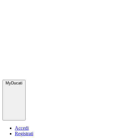
MyDucati
Accedi
Registrati