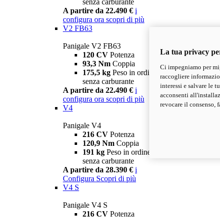
senza carburante
A partire da 22.490 €
i
configura ora
scopri di più
V2 FB63
Panigale V2 FB63
La tua privacy pe
120 CV
Potenza
93,3 Nm
Coppia
Ci impegniamo per migl
175,5 kg
Peso in ordine di marcia
raccogliere informazioni
senza carburante
interessi e salvare le 
A partire da 22.490 €
i
acconsenti all'installa
configura ora
scopri di più
revocare il consenso, f
V4
Panigale V4
216 CV
Potenza
120,9 Nm
Coppia
191 kg
Peso in ordine di marcia
senza carburante
A partire da 28.390 €
i
Configura
Scopri di più
V4 S
Panigale V4 S
216 CV
Potenza