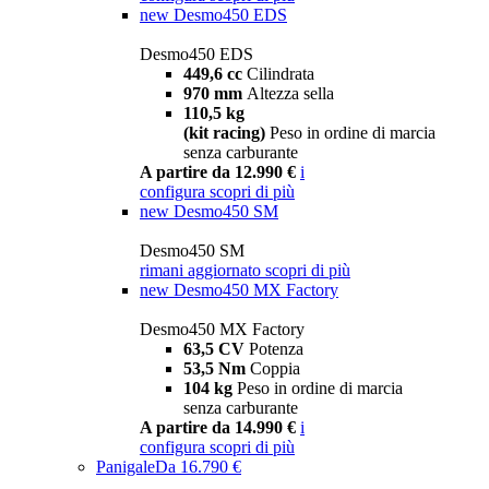
new
Desmo450 EDS
Desmo450 EDS
449,6 cc
Cilindrata
970 mm
Altezza sella
110,5 kg
(kit racing)
Peso in ordine di marcia
senza carburante
A partire da 12.990 €
i
configura
scopri di più
new
Desmo450 SM
Desmo450 SM
rimani aggiornato
scopri di più
new
Desmo450 MX Factory
Desmo450 MX Factory
63,5 CV
Potenza
53,5 Nm
Coppia
104 kg
Peso in ordine di marcia
senza carburante
A partire da 14.990 €
i
configura
scopri di più
Panigale
Da 16.790 €