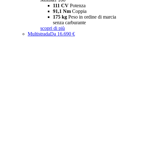
111 CV
Potenza
91,1 Nm
Coppia
175 kg
Peso in ordine di marcia
senza carburante
scopri di più
Multistrada
Da 16.690 €