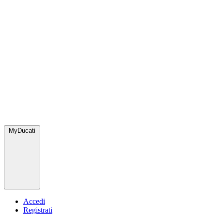
MyDucati
Accedi
Registrati