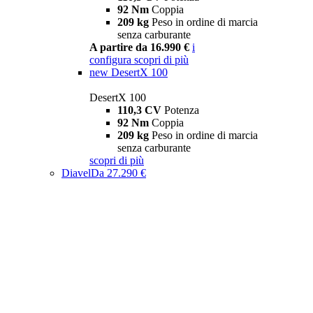
92 Nm
Coppia
209 kg
Peso in ordine di marcia
senza carburante
A partire da 16.990 €
i
configura
scopri di più
new
DesertX 100
DesertX 100
110,3 CV
Potenza
92 Nm
Coppia
209 kg
Peso in ordine di marcia
senza carburante
scopri di più
Diavel
Da 27.290 €