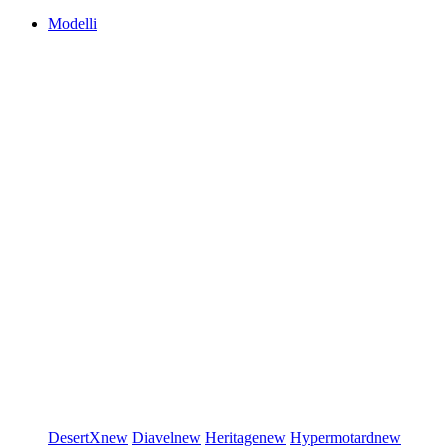
Modelli
DesertX
new
Diavel
new
Heritage
new
Hypermotard
new