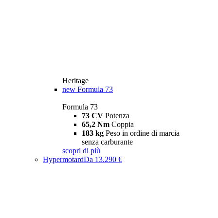
Heritage
new
Formula 73
Formula 73
73 CV
Potenza
65,2 Nm
Coppia
183 kg
Peso in ordine di marcia
senza carburante
scopri di più
Hypermotard
Da 13.290 €