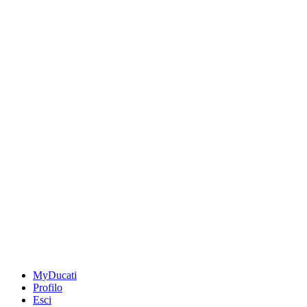
MyDucati
Profilo
Esci