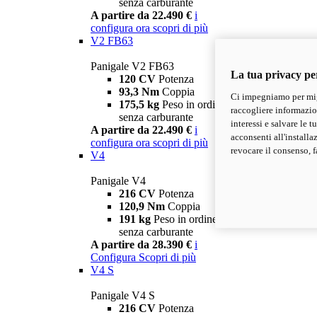
senza carburante
A partire da 22.490 €
i
configura ora
scopri di più
V2 FB63
Panigale V2 FB63
La tua privacy pe
120 CV
Potenza
93,3 Nm
Coppia
Ci impegniamo per migl
175,5 kg
Peso in ordine di marcia
raccogliere informazioni
senza carburante
interessi e salvare le 
A partire da 22.490 €
i
acconsenti all'installa
configura ora
scopri di più
revocare il consenso, f
V4
Panigale V4
216 CV
Potenza
120,9 Nm
Coppia
191 kg
Peso in ordine di marcia
senza carburante
A partire da 28.390 €
i
Configura
Scopri di più
V4 S
Panigale V4 S
216 CV
Potenza