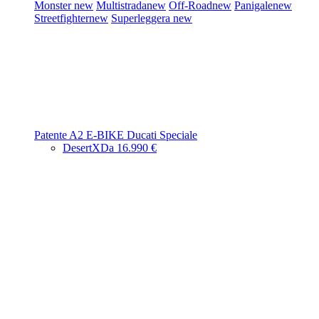
Monster
new
Multistrada
new
Off-Road
new
Panigale
new
Streetfighter
new
Superleggera
new
Patente A2
E-BIKE
Ducati Speciale
DesertX
Da 16.990 €