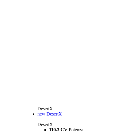
DesertX
new
DesertX
DesertX
110,3 CV
Potenza