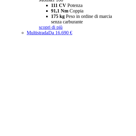
111 CV
Potenza
91,1 Nm
Coppia
175 kg
Peso in ordine di marcia
senza carburante
scopri di più
Multistrada
Da 16.690 €