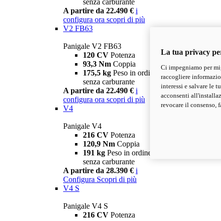
senza carburante
A partire da 22.490 €
i
configura ora
scopri di più
V2 FB63
Panigale V2 FB63
La tua privacy pe
120 CV
Potenza
93,3 Nm
Coppia
Ci impegniamo per migl
175,5 kg
Peso in ordine di marcia
raccogliere informazioni
senza carburante
interessi e salvare le 
A partire da 22.490 €
i
acconsenti all'installa
configura ora
scopri di più
revocare il consenso, f
V4
Panigale V4
216 CV
Potenza
120,9 Nm
Coppia
191 kg
Peso in ordine di marcia
senza carburante
A partire da 28.390 €
i
Configura
Scopri di più
V4 S
Panigale V4 S
216 CV
Potenza