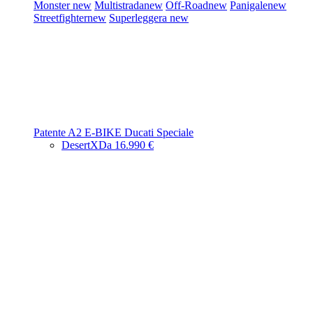
Monster
new
Multistrada
new
Off-Road
new
Panigale
new
Streetfighter
new
Superleggera
new
Patente A2
E-BIKE
Ducati Speciale
DesertX
Da 16.990 €