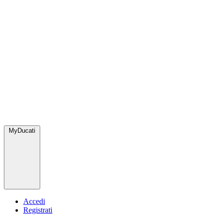
MyDucati
Accedi
Registrati