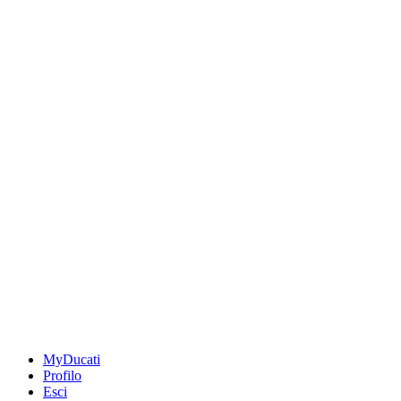
MyDucati
Profilo
Esci