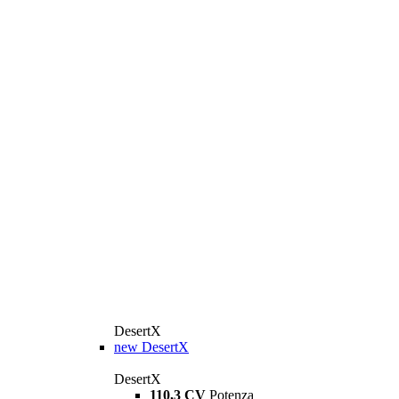
DesertX
new
DesertX
DesertX
110,3 CV
Potenza