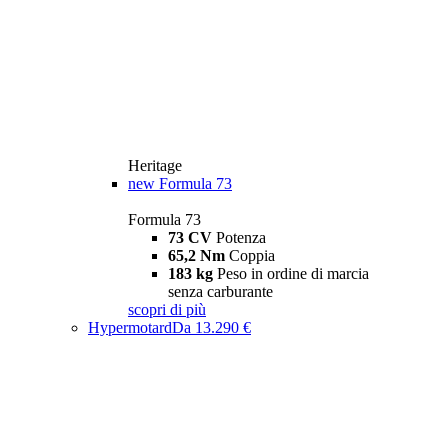
Heritage
new
Formula 73
Formula 73
73 CV
Potenza
65,2 Nm
Coppia
183 kg
Peso in ordine di marcia
senza carburante
scopri di più
Hypermotard
Da 13.290 €