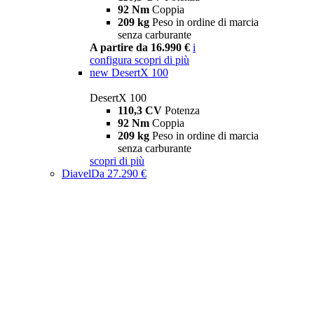
92 Nm
Coppia
209 kg
Peso in ordine di marcia
senza carburante
A partire da 16.990 €
i
configura
scopri di più
new
DesertX 100
DesertX 100
110,3 CV
Potenza
92 Nm
Coppia
209 kg
Peso in ordine di marcia
senza carburante
scopri di più
Diavel
Da 27.290 €