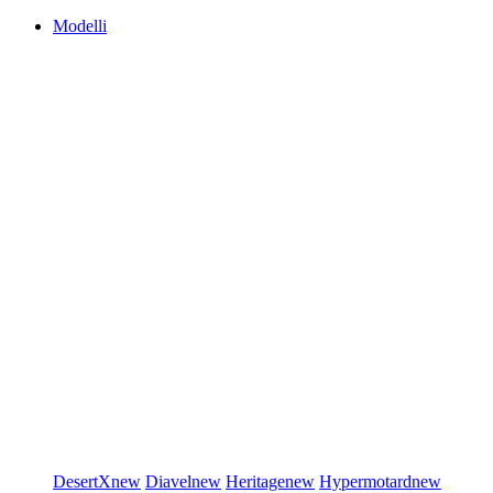
Modelli
DesertX
new
Diavel
new
Heritage
new
Hypermotard
new