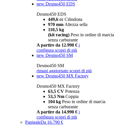
new
Desmo450 EDS
Desmo450 EDS
449,6 cc
Cilindrata
970 mm
Altezza sella
110,5 kg
(kit racing)
Peso in ordine di marcia
senza carburante
A partire da 12.990 €
i
configura
scopri di più
new
Desmo450 SM
Desmo450 SM
rimani aggiornato
scopri di più
new
Desmo450 MX Factory
Desmo450 MX Factory
63,5 CV
Potenza
53,5 Nm
Coppia
104 kg
Peso in ordine di marcia
senza carburante
A partire da 14.990 €
i
configura
scopri di più
Panigale
Da 16.790 €