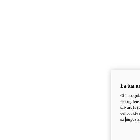
La tua pr
Ci impegnia
raccogliere 
salvare le t
dei cookie s
su
imposta