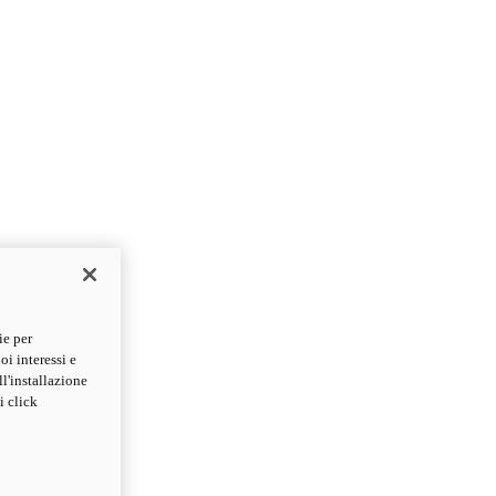
ie per
oi interessi e
ll'installazione
i click