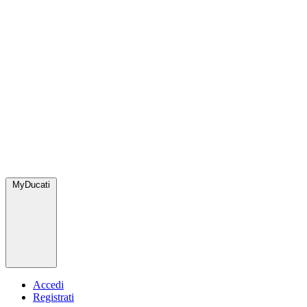
MyDucati
Accedi
Registrati