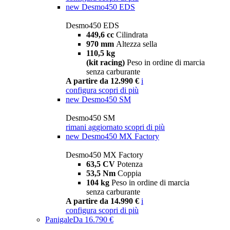
new
Desmo450 EDS
Desmo450 EDS
449,6 cc
Cilindrata
970 mm
Altezza sella
110,5 kg
(kit racing)
Peso in ordine di marcia
senza carburante
A partire da 12.990 €
i
configura
scopri di più
new
Desmo450 SM
Desmo450 SM
rimani aggiornato
scopri di più
new
Desmo450 MX Factory
Desmo450 MX Factory
63,5 CV
Potenza
53,5 Nm
Coppia
104 kg
Peso in ordine di marcia
senza carburante
A partire da 14.990 €
i
configura
scopri di più
Panigale
Da 16.790 €