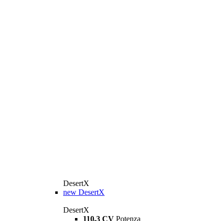
DesertX
new
DesertX
DesertX
110,3 CV
Potenza