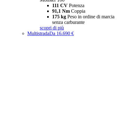
111 CV
Potenza
91,1 Nm
Coppia
175 kg
Peso in ordine di marcia
senza carburante
scopri di più
Multistrada
Da 16.690 €