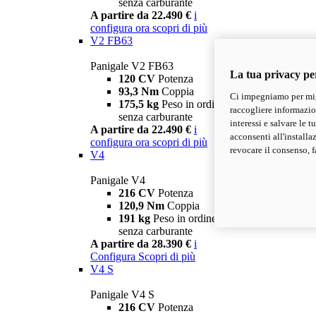
senza carburante
A partire da 22.490 €
i
configura ora
scopri di più
V2 FB63
Panigale V2 FB63
La tua privacy pe
120 CV
Potenza
93,3 Nm
Coppia
Ci impegniamo per migl
175,5 kg
Peso in ordine di marcia
raccogliere informazioni
senza carburante
interessi e salvare le 
A partire da 22.490 €
i
acconsenti all'installa
configura ora
scopri di più
revocare il consenso, f
V4
Panigale V4
216 CV
Potenza
120,9 Nm
Coppia
191 kg
Peso in ordine di marcia
senza carburante
A partire da 28.390 €
i
Configura
Scopri di più
V4 S
Panigale V4 S
216 CV
Potenza