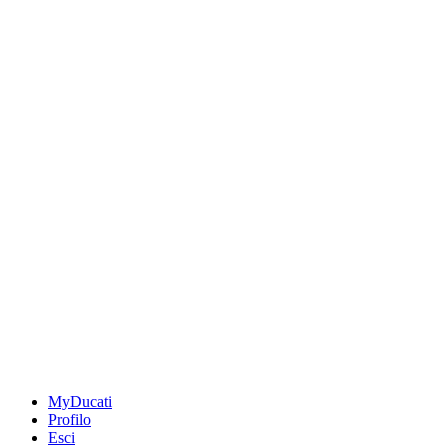
MyDucati
Profilo
Esci