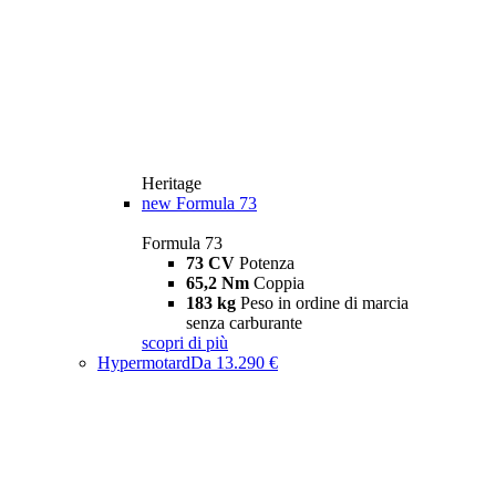
Heritage
new
Formula 73
Formula 73
73 CV
Potenza
65,2 Nm
Coppia
183 kg
Peso in ordine di marcia
senza carburante
scopri di più
Hypermotard
Da 13.290 €