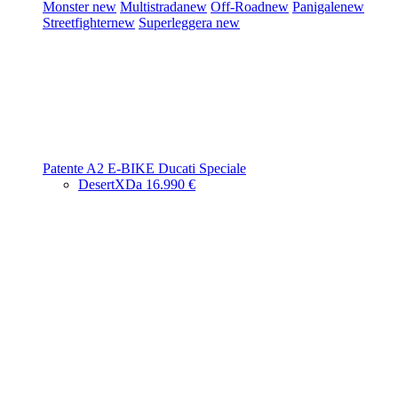
Monster
new
Multistrada
new
Off-Road
new
Panigale
new
Streetfighter
new
Superleggera
new
Patente A2
E-BIKE
Ducati Speciale
DesertX
Da 16.990 €