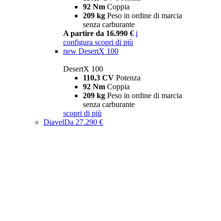
92 Nm
Coppia
209 kg
Peso in ordine di marcia
senza carburante
A partire da 16.990 €
i
configura
scopri di più
new
DesertX 100
DesertX 100
110,3 CV
Potenza
92 Nm
Coppia
209 kg
Peso in ordine di marcia
senza carburante
scopri di più
Diavel
Da 27.290 €