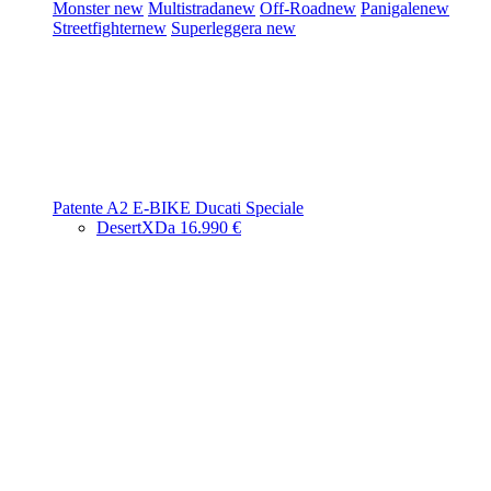
Monster
new
Multistrada
new
Off-Road
new
Panigale
new
Streetfighter
new
Superleggera
new
Patente A2
E-BIKE
Ducati Speciale
DesertX
Da 16.990 €