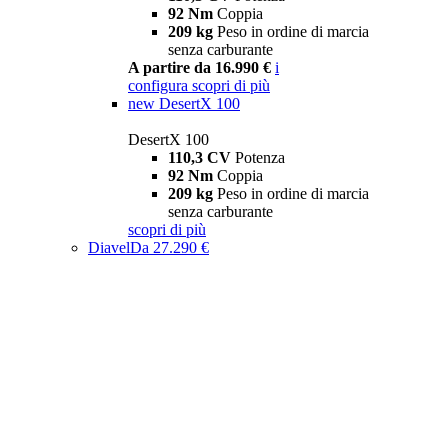
92 Nm
Coppia
209 kg
Peso in ordine di marcia
senza carburante
A partire da 16.990 €
i
configura
scopri di più
new
DesertX 100
DesertX 100
110,3 CV
Potenza
92 Nm
Coppia
209 kg
Peso in ordine di marcia
senza carburante
scopri di più
Diavel
Da 27.290 €