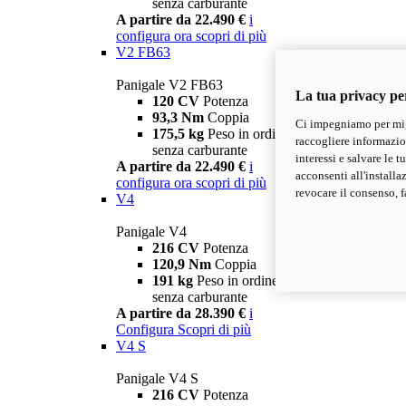
senza carburante
A partire da 22.490 €
i
configura ora
scopri di più
V2 FB63
Panigale V2 FB63
La tua privacy pe
120 CV
Potenza
93,3 Nm
Coppia
Ci impegniamo per migl
175,5 kg
Peso in ordine di marcia
raccogliere informazioni
senza carburante
interessi e salvare le 
A partire da 22.490 €
i
acconsenti all'installa
configura ora
scopri di più
revocare il consenso, f
V4
Panigale V4
216 CV
Potenza
120,9 Nm
Coppia
191 kg
Peso in ordine di marcia
senza carburante
A partire da 28.390 €
i
Configura
Scopri di più
V4 S
Panigale V4 S
216 CV
Potenza