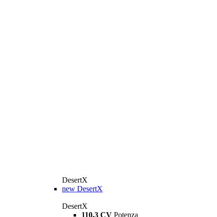
DesertX
new
DesertX
DesertX
110,3 CV
Potenza