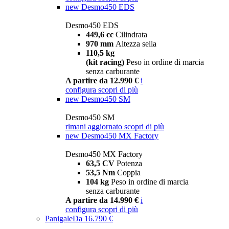
new
Desmo450 EDS
Desmo450 EDS
449,6 cc
Cilindrata
970 mm
Altezza sella
110,5 kg
(kit racing)
Peso in ordine di marcia
senza carburante
A partire da 12.990 €
i
configura
scopri di più
new
Desmo450 SM
Desmo450 SM
rimani aggiornato
scopri di più
new
Desmo450 MX Factory
Desmo450 MX Factory
63,5 CV
Potenza
53,5 Nm
Coppia
104 kg
Peso in ordine di marcia
senza carburante
A partire da 14.990 €
i
configura
scopri di più
Panigale
Da 16.790 €