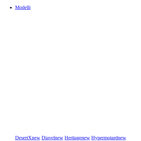
Modelli
DesertX
new
Diavel
new
Heritage
new
Hypermotard
new