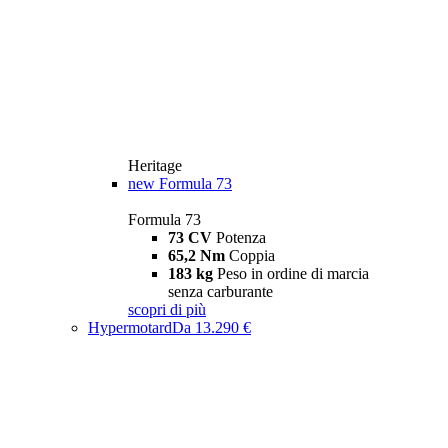
Heritage
new
Formula 73
Formula 73
73 CV
Potenza
65,2 Nm
Coppia
183 kg
Peso in ordine di marcia
senza carburante
scopri di più
Hypermotard
Da 13.290 €