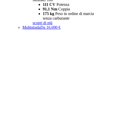
111 CV
Potenza
91,1 Nm
Coppia
175 kg
Peso in ordine di marcia
senza carburante
scopri di più
Multistrada
Da 16.690 €