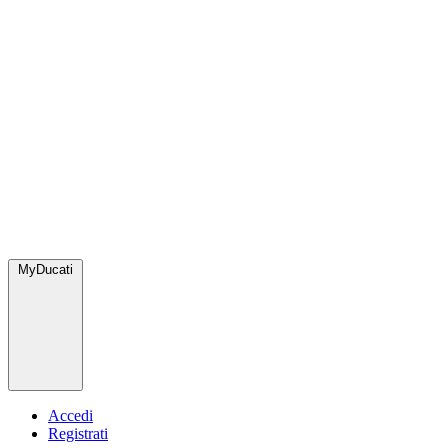
MyDucati
Accedi
Registrati