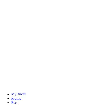
MyDucati
Profilo
Esci