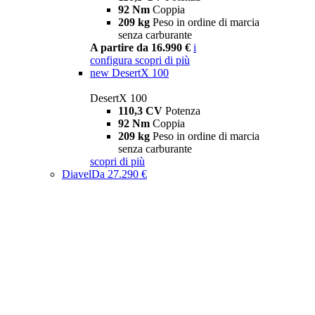
92 Nm
Coppia
209 kg
Peso in ordine di marcia
senza carburante
A partire da 16.990 €
i
configura
scopri di più
new
DesertX 100
DesertX 100
110,3 CV
Potenza
92 Nm
Coppia
209 kg
Peso in ordine di marcia
senza carburante
scopri di più
Diavel
Da 27.290 €