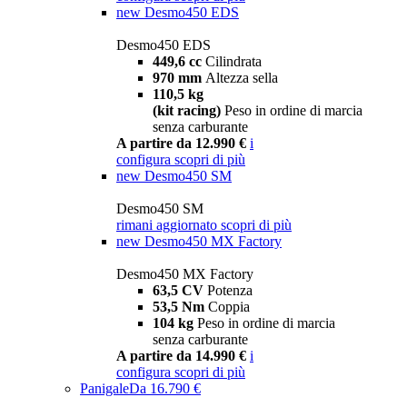
new
Desmo450 EDS
Desmo450 EDS
449,6 cc
Cilindrata
970 mm
Altezza sella
110,5 kg
(kit racing)
Peso in ordine di marcia
senza carburante
A partire da 12.990 €
i
configura
scopri di più
new
Desmo450 SM
Desmo450 SM
rimani aggiornato
scopri di più
new
Desmo450 MX Factory
Desmo450 MX Factory
63,5 CV
Potenza
53,5 Nm
Coppia
104 kg
Peso in ordine di marcia
senza carburante
A partire da 14.990 €
i
configura
scopri di più
Panigale
Da 16.790 €