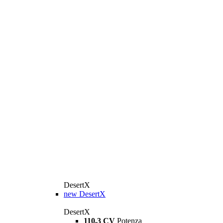
DesertX
new
DesertX
DesertX
110,3 CV
Potenza