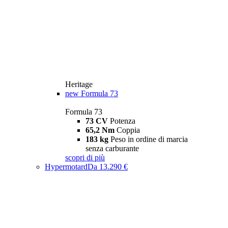
Heritage
new
Formula 73
Formula 73
73 CV
Potenza
65,2 Nm
Coppia
183 kg
Peso in ordine di marcia
senza carburante
scopri di più
Hypermotard
Da 13.290 €