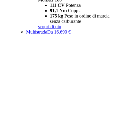
111 CV
Potenza
91,1 Nm
Coppia
175 kg
Peso in ordine di marcia
senza carburante
scopri di più
Multistrada
Da 16.690 €