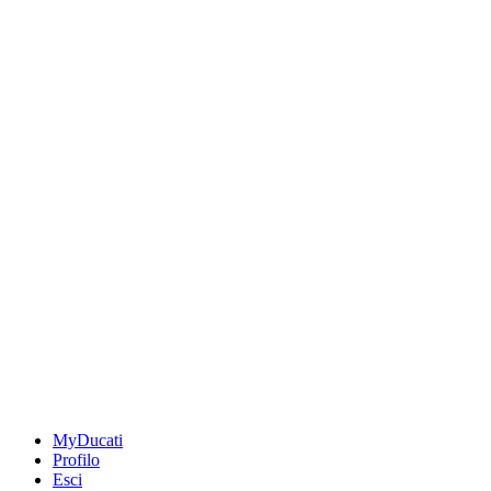
MyDucati
Profilo
Esci