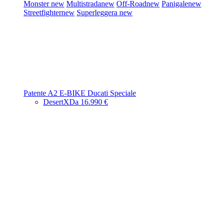
Monster
new
Multistrada
new
Off-Road
new
Panigale
new
Streetfighter
new
Superleggera
new
Patente A2
E-BIKE
Ducati Speciale
DesertX
Da 16.990 €