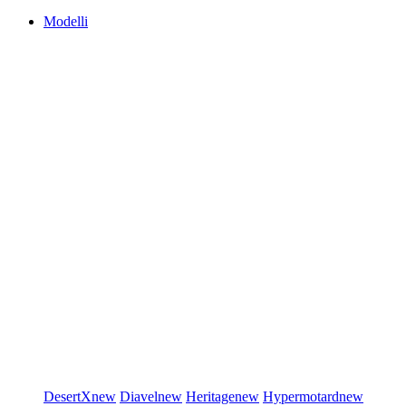
Modelli
DesertX
new
Diavel
new
Heritage
new
Hypermotard
new