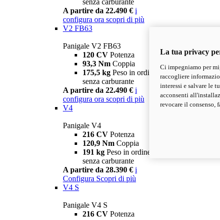
senza carburante
A partire da 22.490 €
i
configura ora
scopri di più
V2 FB63
Panigale V2 FB63
La tua privacy pe
120 CV
Potenza
93,3 Nm
Coppia
Ci impegniamo per migl
175,5 kg
Peso in ordine di marcia
raccogliere informazioni
senza carburante
interessi e salvare le 
A partire da 22.490 €
i
acconsenti all'installa
configura ora
scopri di più
revocare il consenso, f
V4
Panigale V4
216 CV
Potenza
120,9 Nm
Coppia
191 kg
Peso in ordine di marcia
senza carburante
A partire da 28.390 €
i
Configura
Scopri di più
V4 S
Panigale V4 S
216 CV
Potenza