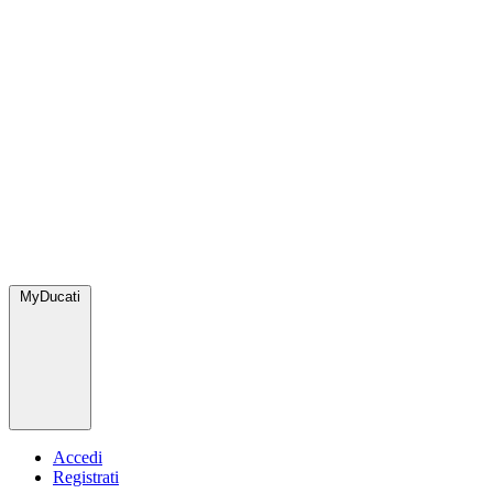
MyDucati
Accedi
Registrati