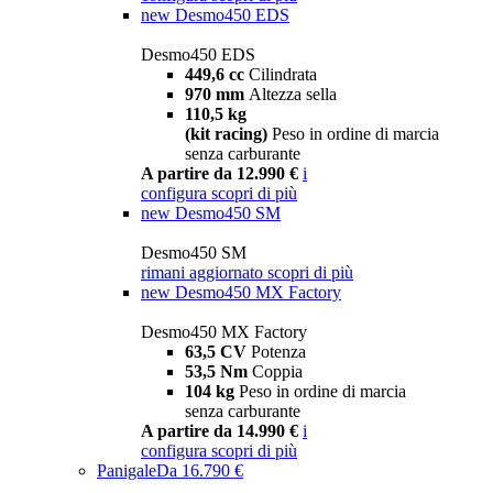
new
Desmo450 EDS
Desmo450 EDS
449,6 cc
Cilindrata
970 mm
Altezza sella
110,5 kg
(kit racing)
Peso in ordine di marcia
senza carburante
A partire da 12.990 €
i
configura
scopri di più
new
Desmo450 SM
Desmo450 SM
rimani aggiornato
scopri di più
new
Desmo450 MX Factory
Desmo450 MX Factory
63,5 CV
Potenza
53,5 Nm
Coppia
104 kg
Peso in ordine di marcia
senza carburante
A partire da 14.990 €
i
configura
scopri di più
Panigale
Da 16.790 €