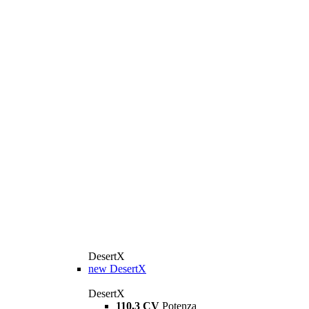
DesertX
new
DesertX
DesertX
110,3 CV
Potenza