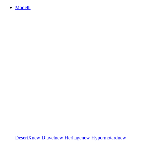
Modelli
DesertX
new
Diavel
new
Heritage
new
Hypermotard
new