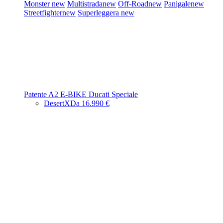
Monster
new
Multistrada
new
Off-Road
new
Panigale
new
Streetfighter
new
Superleggera
new
Patente A2
E-BIKE
Ducati Speciale
DesertX
Da 16.990 €