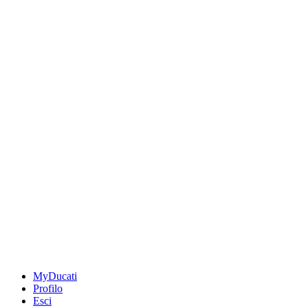
MyDucati
Profilo
Esci