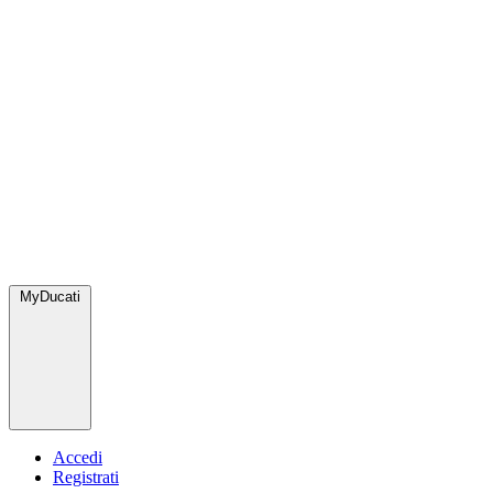
MyDucati
Accedi
Registrati