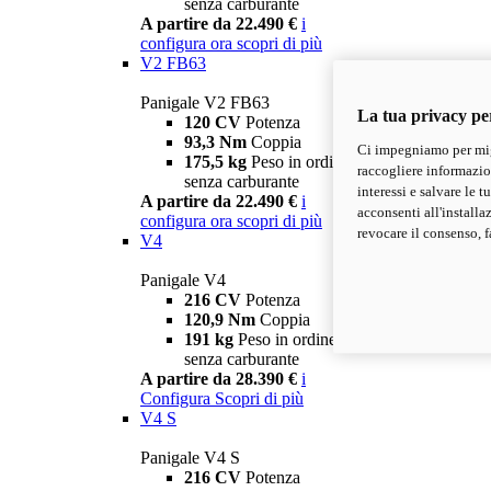
senza carburante
A partire da 22.490 €
i
configura ora
scopri di più
V2 FB63
Panigale V2 FB63
La tua privacy pe
120 CV
Potenza
93,3 Nm
Coppia
Ci impegniamo per migl
175,5 kg
Peso in ordine di marcia
raccogliere informazioni
senza carburante
interessi e salvare le 
A partire da 22.490 €
i
acconsenti all'installa
configura ora
scopri di più
revocare il consenso, f
V4
Panigale V4
216 CV
Potenza
120,9 Nm
Coppia
191 kg
Peso in ordine di marcia
senza carburante
A partire da 28.390 €
i
Configura
Scopri di più
V4 S
Panigale V4 S
216 CV
Potenza