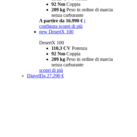
92 Nm
Coppia
209 kg
Peso in ordine di marcia
senza carburante
A partire da 16.990 €
i
configura
scopri di più
new
DesertX 100
DesertX 100
110,3 CV
Potenza
92 Nm
Coppia
209 kg
Peso in ordine di marcia
senza carburante
scopri di più
Diavel
Da 27.290 €