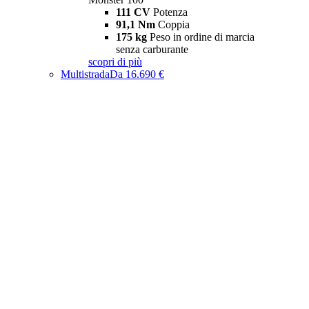
111 CV
Potenza
91,1 Nm
Coppia
175 kg
Peso in ordine di marcia
senza carburante
scopri di più
Multistrada
Da 16.690 €