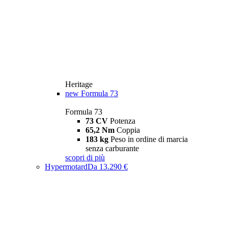
Heritage
new
Formula 73
Formula 73
73 CV
Potenza
65,2 Nm
Coppia
183 kg
Peso in ordine di marcia
senza carburante
scopri di più
Hypermotard
Da 13.290 €