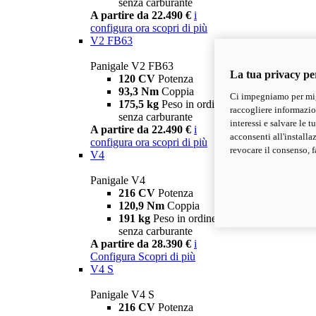
senza carburante
A partire da 22.490 €
i
configura ora
scopri di più
V2 FB63
Panigale V2 FB63
La tua privacy pe
120 CV
Potenza
93,3 Nm
Coppia
Ci impegniamo per migl
175,5 kg
Peso in ordine di marcia
raccogliere informazioni
senza carburante
interessi e salvare le 
A partire da 22.490 €
i
acconsenti all'installa
configura ora
scopri di più
revocare il consenso, f
V4
Panigale V4
216 CV
Potenza
120,9 Nm
Coppia
191 kg
Peso in ordine di marcia
senza carburante
A partire da 28.390 €
i
Configura
Scopri di più
V4 S
Panigale V4 S
216 CV
Potenza