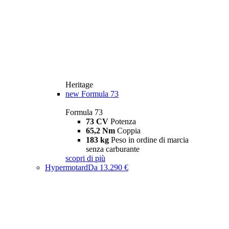
Heritage
new
Formula 73
Formula 73
73 CV
Potenza
65,2 Nm
Coppia
183 kg
Peso in ordine di marcia
senza carburante
scopri di più
Hypermotard
Da 13.290 €