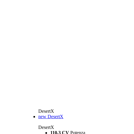
DesertX
new
DesertX
DesertX
110,3 CV
Potenza