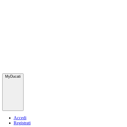
MyDucati
Accedi
Registrati