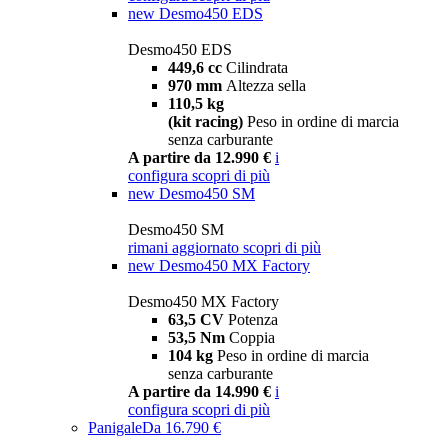
new
Desmo450 EDS
Desmo450 EDS
449,6 cc
Cilindrata
970 mm
Altezza sella
110,5 kg
(kit racing)
Peso in ordine di marcia
senza carburante
A partire da 12.990 €
i
configura
scopri di più
new
Desmo450 SM
Desmo450 SM
rimani aggiornato
scopri di più
new
Desmo450 MX Factory
Desmo450 MX Factory
63,5 CV
Potenza
53,5 Nm
Coppia
104 kg
Peso in ordine di marcia
senza carburante
A partire da 14.990 €
i
configura
scopri di più
Panigale
Da 16.790 €