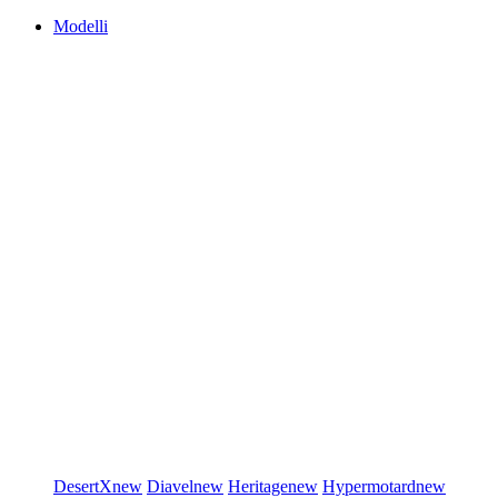
Modelli
DesertX
new
Diavel
new
Heritage
new
Hypermotard
new