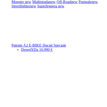
Monster
new
Multistrada
new
Off-Road
new
Panigale
new
Streetfighter
new
Superleggera
new
Patente A2
E-BIKE
Ducati Speciale
DesertX
Da 16.990 €