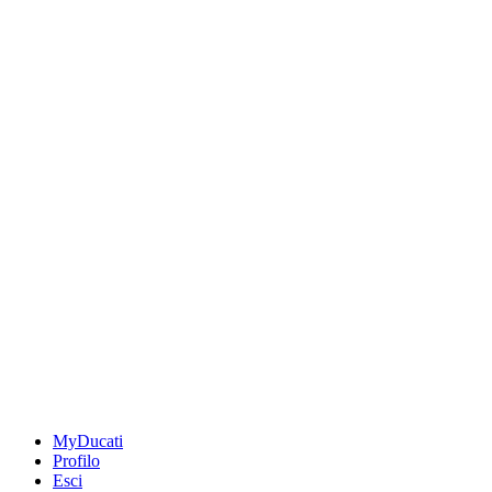
MyDucati
Profilo
Esci