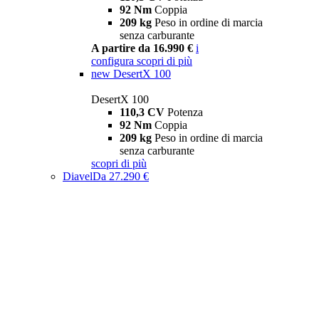
92 Nm
Coppia
209 kg
Peso in ordine di marcia
senza carburante
A partire da 16.990 €
i
configura
scopri di più
new
DesertX 100
DesertX 100
110,3 CV
Potenza
92 Nm
Coppia
209 kg
Peso in ordine di marcia
senza carburante
scopri di più
Diavel
Da 27.290 €