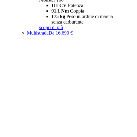
111 CV
Potenza
91,1 Nm
Coppia
175 kg
Peso in ordine di marcia
senza carburante
scopri di più
Multistrada
Da 16.690 €