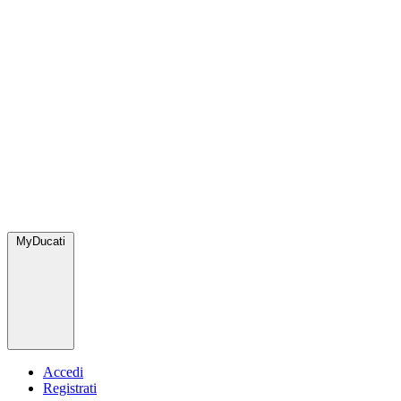
MyDucati
Accedi
Registrati