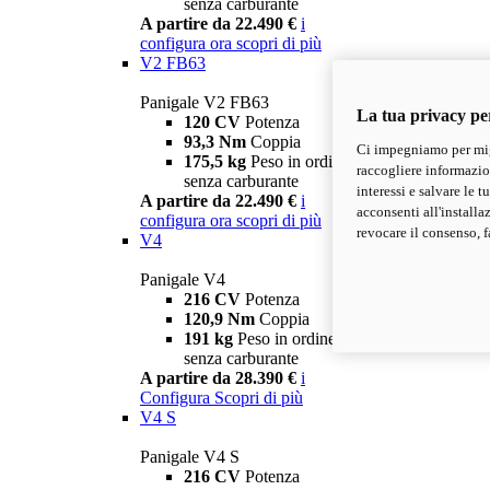
senza carburante
A partire da 22.490 €
i
configura ora
scopri di più
V2 FB63
Panigale V2 FB63
La tua privacy pe
120 CV
Potenza
93,3 Nm
Coppia
Ci impegniamo per migl
175,5 kg
Peso in ordine di marcia
raccogliere informazioni
senza carburante
interessi e salvare le 
A partire da 22.490 €
i
acconsenti all'installa
configura ora
scopri di più
revocare il consenso, f
V4
Panigale V4
216 CV
Potenza
120,9 Nm
Coppia
191 kg
Peso in ordine di marcia
senza carburante
A partire da 28.390 €
i
Configura
Scopri di più
V4 S
Panigale V4 S
216 CV
Potenza