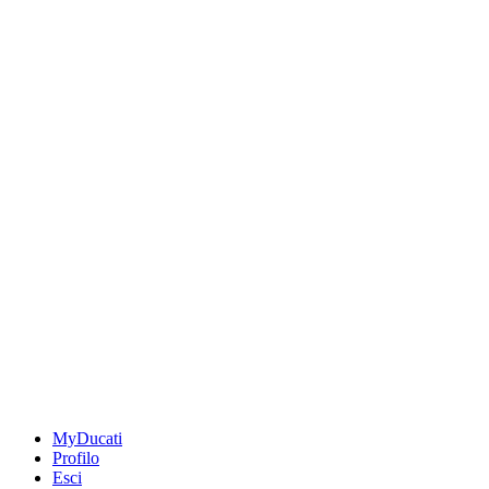
MyDucati
Profilo
Esci