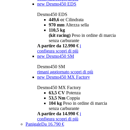
new
Desmo450 EDS
Desmo450 EDS
449,6 cc
Cilindrata
970 mm
Altezza sella
110,5 kg
(kit racing)
Peso in ordine di marcia
senza carburante
A partire da 12.990 €
i
configura
scopri di più
new
Desmo450 SM
Desmo450 SM
rimani aggiornato
scopri di più
new
Desmo450 MX Factory
Desmo450 MX Factory
63,5 CV
Potenza
53,5 Nm
Coppia
104 kg
Peso in ordine di marcia
senza carburante
A partire da 14.990 €
i
configura
scopri di più
Panigale
Da 16.790 €