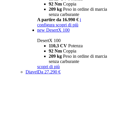
92 Nm
Coppia
209 kg
Peso in ordine di marcia
senza carburante
A partire da 16.990 €
i
configura
scopri di più
new
DesertX 100
DesertX 100
110,3 CV
Potenza
92 Nm
Coppia
209 kg
Peso in ordine di marcia
senza carburante
scopri di più
Diavel
Da 27.290 €