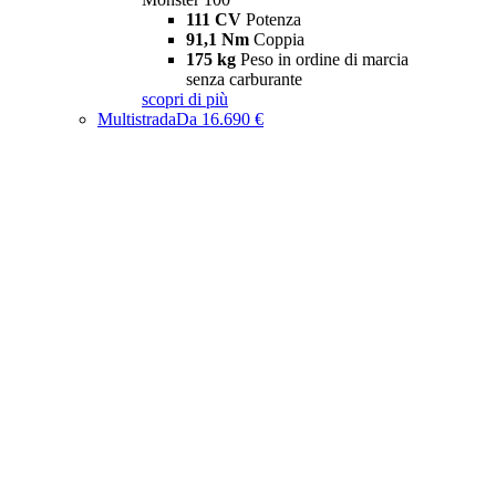
111 CV
Potenza
91,1 Nm
Coppia
175 kg
Peso in ordine di marcia
senza carburante
scopri di più
Multistrada
Da 16.690 €