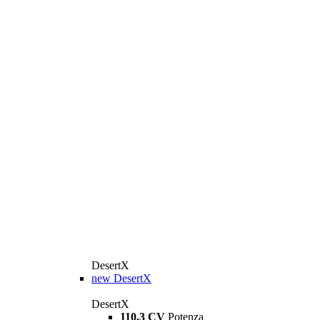
DesertX
new
DesertX
DesertX
110,3 CV
Potenza