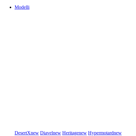
Modelli
DesertX
new
Diavel
new
Heritage
new
Hypermotard
new