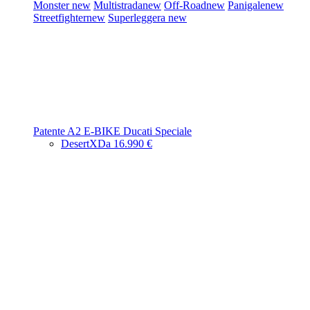
Monster
new
Multistrada
new
Off-Road
new
Panigale
new
Streetfighter
new
Superleggera
new
Patente A2
E-BIKE
Ducati Speciale
DesertX
Da 16.990 €