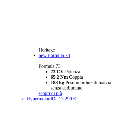
Heritage
new
Formula 73
Formula 73
73 CV
Potenza
65,2 Nm
Coppia
183 kg
Peso in ordine di marcia
senza carburante
scopri di più
Hypermotard
Da 13.290 €