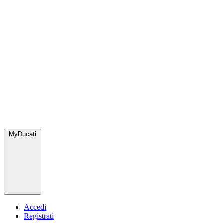
MyDucati
Accedi
Registrati