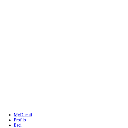
MyDucati
Profilo
Esci