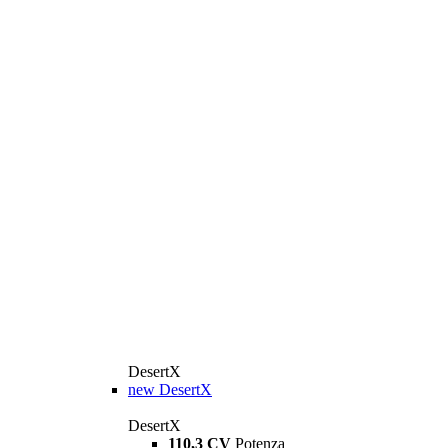
DesertX
new
DesertX
DesertX
110,3 CV
Potenza