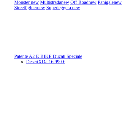
Monster
new
Multistrada
new
Off-Road
new
Panigale
new
Streetfighter
new
Superleggera
new
Patente A2
E-BIKE
Ducati Speciale
DesertX
Da 16.990 €