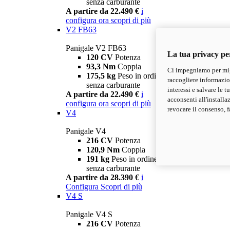
senza carburante
A partire da 22.490 €
i
configura ora
scopri di più
V2 FB63
Panigale V2 FB63
La tua privacy pe
120 CV
Potenza
93,3 Nm
Coppia
Ci impegniamo per migl
175,5 kg
Peso in ordine di marcia
raccogliere informazioni
senza carburante
interessi e salvare le 
A partire da 22.490 €
i
acconsenti all'installa
configura ora
scopri di più
revocare il consenso, f
V4
Panigale V4
216 CV
Potenza
120,9 Nm
Coppia
191 kg
Peso in ordine di marcia
senza carburante
A partire da 28.390 €
i
Configura
Scopri di più
V4 S
Panigale V4 S
216 CV
Potenza