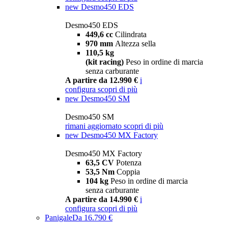
new
Desmo450 EDS
Desmo450 EDS
449,6 cc
Cilindrata
970 mm
Altezza sella
110,5 kg
(kit racing)
Peso in ordine di marcia
senza carburante
A partire da 12.990 €
i
configura
scopri di più
new
Desmo450 SM
Desmo450 SM
rimani aggiornato
scopri di più
new
Desmo450 MX Factory
Desmo450 MX Factory
63,5 CV
Potenza
53,5 Nm
Coppia
104 kg
Peso in ordine di marcia
senza carburante
A partire da 14.990 €
i
configura
scopri di più
Panigale
Da 16.790 €