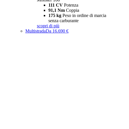
111 CV
Potenza
91,1 Nm
Coppia
175 kg
Peso in ordine di marcia
senza carburante
scopri di più
Multistrada
Da 16.690 €