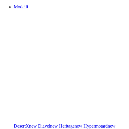
Modelli
DesertX
new
Diavel
new
Heritage
new
Hypermotard
new