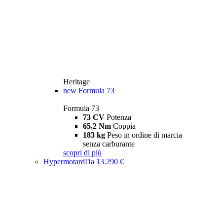
Heritage
new
Formula 73
Formula 73
73 CV
Potenza
65,2 Nm
Coppia
183 kg
Peso in ordine di marcia
senza carburante
scopri di più
Hypermotard
Da 13.290 €