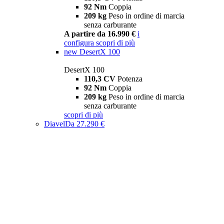
92 Nm
Coppia
209 kg
Peso in ordine di marcia
senza carburante
A partire da 16.990 €
i
configura
scopri di più
new
DesertX 100
DesertX 100
110,3 CV
Potenza
92 Nm
Coppia
209 kg
Peso in ordine di marcia
senza carburante
scopri di più
Diavel
Da 27.290 €