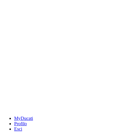
MyDucati
Profilo
Esci