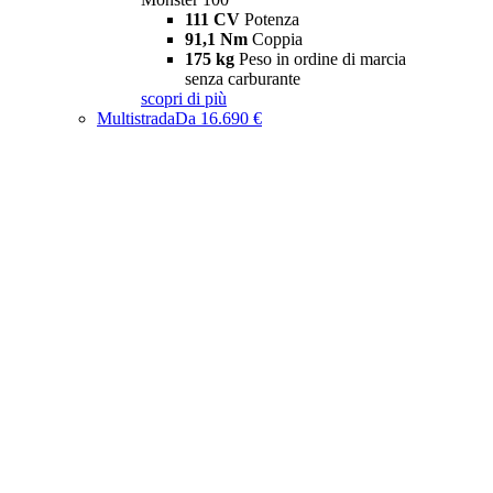
111 CV
Potenza
91,1 Nm
Coppia
175 kg
Peso in ordine di marcia
senza carburante
scopri di più
Multistrada
Da 16.690 €