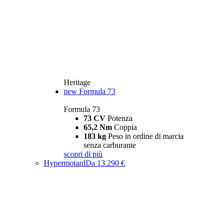
Heritage
new
Formula 73
Formula 73
73 CV
Potenza
65,2 Nm
Coppia
183 kg
Peso in ordine di marcia
senza carburante
scopri di più
Hypermotard
Da 13.290 €