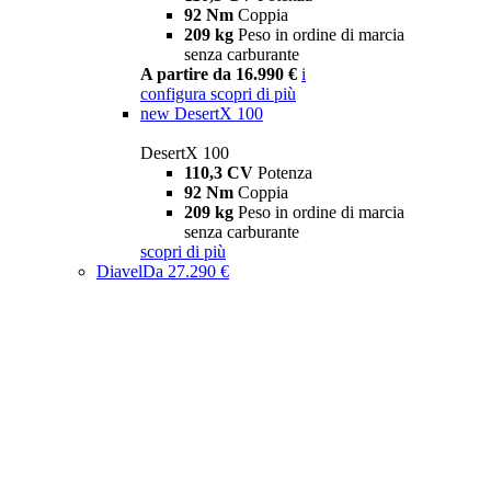
92 Nm
Coppia
209 kg
Peso in ordine di marcia
senza carburante
A partire da 16.990 €
i
configura
scopri di più
new
DesertX 100
DesertX 100
110,3 CV
Potenza
92 Nm
Coppia
209 kg
Peso in ordine di marcia
senza carburante
scopri di più
Diavel
Da 27.290 €