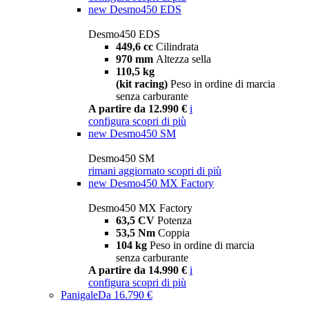
new
Desmo450 EDS
Desmo450 EDS
449,6 cc
Cilindrata
970 mm
Altezza sella
110,5 kg
(kit racing)
Peso in ordine di marcia
senza carburante
A partire da 12.990 €
i
configura
scopri di più
new
Desmo450 SM
Desmo450 SM
rimani aggiornato
scopri di più
new
Desmo450 MX Factory
Desmo450 MX Factory
63,5 CV
Potenza
53,5 Nm
Coppia
104 kg
Peso in ordine di marcia
senza carburante
A partire da 14.990 €
i
configura
scopri di più
Panigale
Da 16.790 €