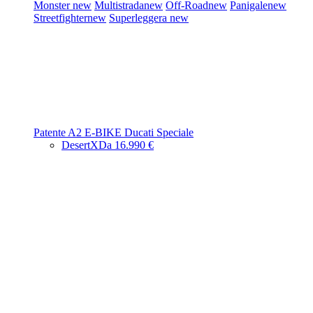
Monster
new
Multistrada
new
Off-Road
new
Panigale
new
Streetfighter
new
Superleggera
new
Patente A2
E-BIKE
Ducati Speciale
DesertX
Da 16.990 €