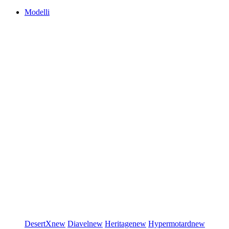
Modelli
DesertX
new
Diavel
new
Heritage
new
Hypermotard
new