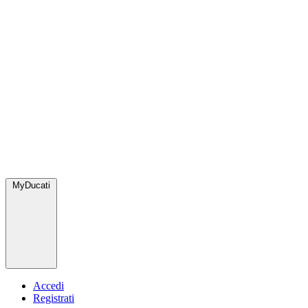
MyDucati
Accedi
Registrati