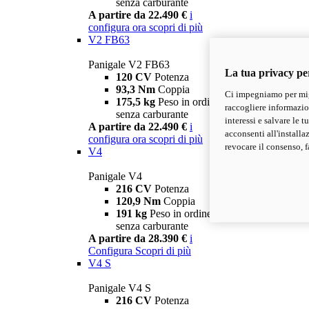
senza carburante
A partire da 22.490 €
i
configura ora
scopri di più
V2 FB63
Panigale V2 FB63
La tua privacy pe
120 CV
Potenza
93,3 Nm
Coppia
Ci impegniamo per migl
175,5 kg
Peso in ordine di marcia
raccogliere informazioni
senza carburante
interessi e salvare le 
A partire da 22.490 €
i
acconsenti all'installa
configura ora
scopri di più
revocare il consenso, f
V4
Panigale V4
216 CV
Potenza
120,9 Nm
Coppia
191 kg
Peso in ordine di marcia
senza carburante
A partire da 28.390 €
i
Configura
Scopri di più
V4 S
Panigale V4 S
216 CV
Potenza