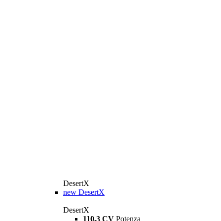
DesertX
new
DesertX
DesertX
110,3 CV
Potenza