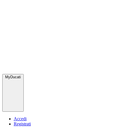
MyDucati
Accedi
Registrati