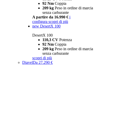
92 Nm
Coppia
209 kg
Peso in ordine di marcia
senza carburante
A partire da 16.990 €
i
configura
scopri di più
new
DesertX 100
DesertX 100
110,3 CV
Potenza
92 Nm
Coppia
209 kg
Peso in ordine di marcia
senza carburante
scopri di più
Diavel
Da 27.290 €