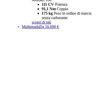
111 CV
Potenza
91,1 Nm
Coppia
175 kg
Peso in ordine di marcia
senza carburante
scopri di più
Multistrada
Da 16.690 €