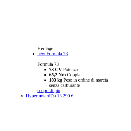
Heritage
new
Formula 73
Formula 73
73 CV
Potenza
65,2 Nm
Coppia
183 kg
Peso in ordine di marcia
senza carburante
scopri di più
Hypermotard
Da 13.290 €