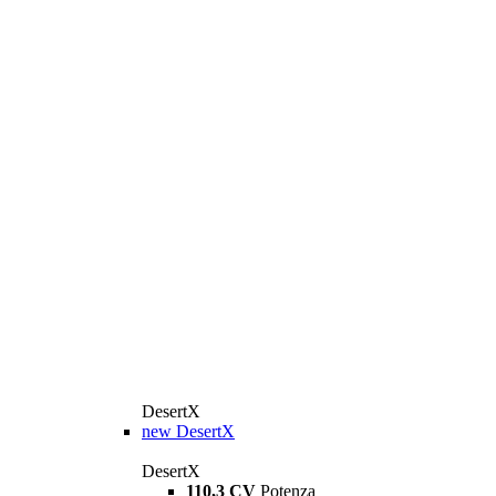
DesertX
new
DesertX
DesertX
110,3 CV
Potenza