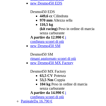
new
Desmo450 EDS
Desmo450 EDS
449,6 cc
Cilindrata
970 mm
Altezza sella
110,5 kg
(kit racing)
Peso in ordine di marcia
senza carburante
A partire da 12.990 €
i
configura
scopri di più
new
Desmo450 SM
Desmo450 SM
rimani aggiornato
scopri di più
new
Desmo450 MX Factory
Desmo450 MX Factory
63,5 CV
Potenza
53,5 Nm
Coppia
104 kg
Peso in ordine di marcia
senza carburante
A partire da 14.990 €
i
configura
scopri di più
Panigale
Da 16.790 €