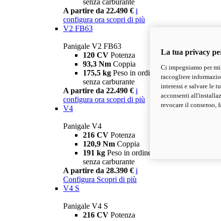
senza carburante
A partire da 22.490 €
i
configura ora
scopri di più
V2 FB63
Panigale V2 FB63
La tua privacy pe
120 CV
Potenza
93,3 Nm
Coppia
Ci impegniamo per migl
175,5 kg
Peso in ordine di marcia
raccogliere informazioni
senza carburante
interessi e salvare le 
A partire da 22.490 €
i
acconsenti all'installa
configura ora
scopri di più
revocare il consenso, f
V4
Panigale V4
216 CV
Potenza
120,9 Nm
Coppia
191 kg
Peso in ordine di marcia
senza carburante
A partire da 28.390 €
i
Configura
Scopri di più
V4 S
Panigale V4 S
216 CV
Potenza