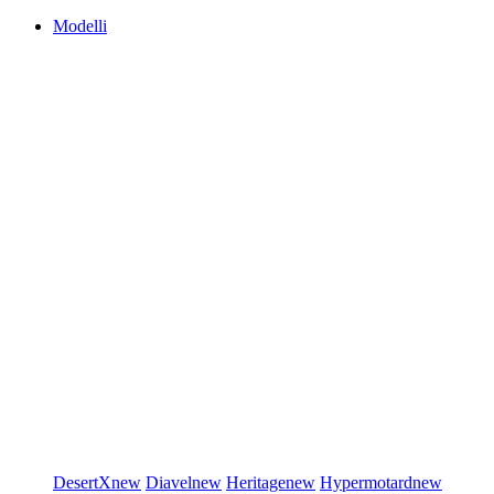
Modelli
DesertX
new
Diavel
new
Heritage
new
Hypermotard
new