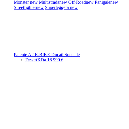
Monster
new
Multistrada
new
Off-Road
new
Panigale
new
Streetfighter
new
Superleggera
new
Patente A2
E-BIKE
Ducati Speciale
DesertX
Da 16.990 €