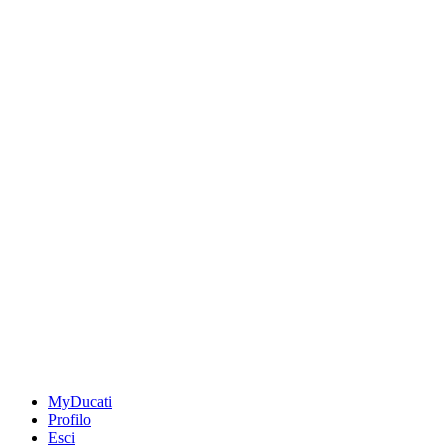
MyDucati
Profilo
Esci