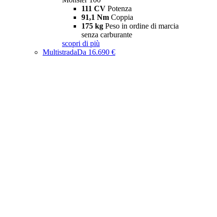
111 CV
Potenza
91,1 Nm
Coppia
175 kg
Peso in ordine di marcia
senza carburante
scopri di più
Multistrada
Da 16.690 €