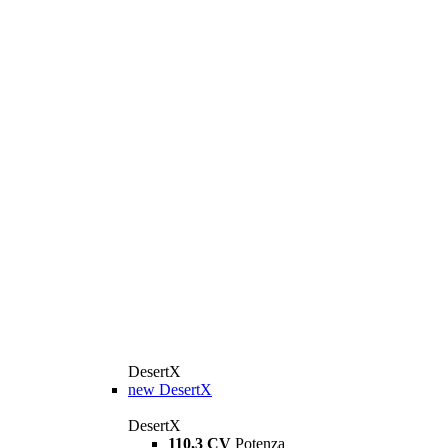
DesertX
new
DesertX
DesertX
110,3 CV
Potenza