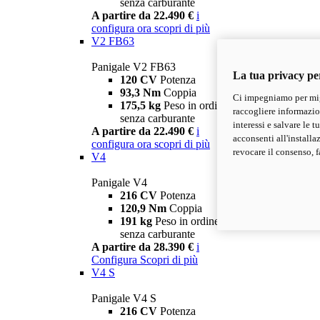
senza carburante
A partire da 22.490 €
i
configura ora
scopri di più
V2 FB63
Panigale V2 FB63
La tua privacy pe
120 CV
Potenza
93,3 Nm
Coppia
Ci impegniamo per migl
175,5 kg
Peso in ordine di marcia
raccogliere informazioni
senza carburante
interessi e salvare le 
A partire da 22.490 €
i
acconsenti all'installa
configura ora
scopri di più
revocare il consenso, f
V4
Panigale V4
216 CV
Potenza
120,9 Nm
Coppia
191 kg
Peso in ordine di marcia
senza carburante
A partire da 28.390 €
i
Configura
Scopri di più
V4 S
Panigale V4 S
216 CV
Potenza