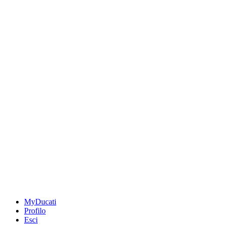
MyDucati
Profilo
Esci