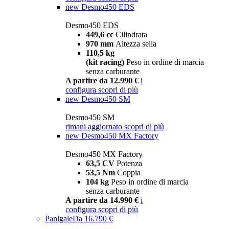
new
Desmo450 EDS
Desmo450 EDS
449,6 cc
Cilindrata
970 mm
Altezza sella
110,5 kg
(kit racing)
Peso in ordine di marcia
senza carburante
A partire da 12.990 €
i
configura
scopri di più
new
Desmo450 SM
Desmo450 SM
rimani aggiornato
scopri di più
new
Desmo450 MX Factory
Desmo450 MX Factory
63,5 CV
Potenza
53,5 Nm
Coppia
104 kg
Peso in ordine di marcia
senza carburante
A partire da 14.990 €
i
configura
scopri di più
Panigale
Da 16.790 €