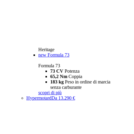
Heritage
new
Formula 73
Formula 73
73 CV
Potenza
65,2 Nm
Coppia
183 kg
Peso in ordine di marcia
senza carburante
scopri di più
Hypermotard
Da 13.290 €