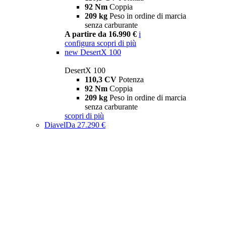
92 Nm
Coppia
209 kg
Peso in ordine di marcia
senza carburante
A partire da 16.990 €
i
configura
scopri di più
new
DesertX 100
DesertX 100
110,3 CV
Potenza
92 Nm
Coppia
209 kg
Peso in ordine di marcia
senza carburante
scopri di più
Diavel
Da 27.290 €