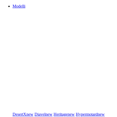
Modelli
DesertX
new
Diavel
new
Heritage
new
Hypermotard
new