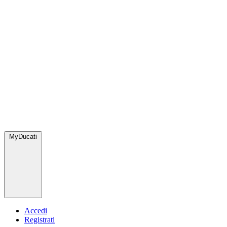
MyDucati
Accedi
Registrati