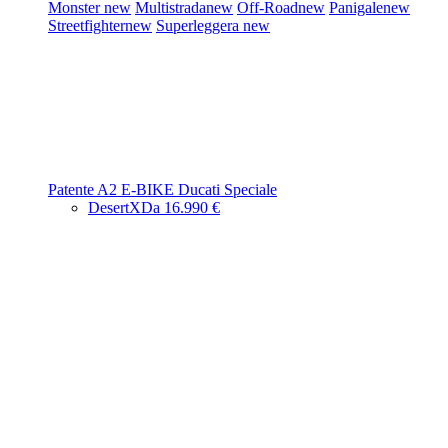
Monster
new
Multistrada
new
Off-Road
new
Panigale
new
Streetfighter
new
Superleggera
new
Patente A2
E-BIKE
Ducati Speciale
DesertX
Da 16.990 €