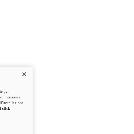
ie per
oi interessi e
ll'installazione
i click