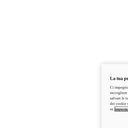
La tua pr
Ci impegnia
raccogliere 
salvare le t
dei cookie s
su
imposta