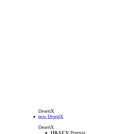
DesertX
new
DesertX
DesertX
110,3 CV
Potenza