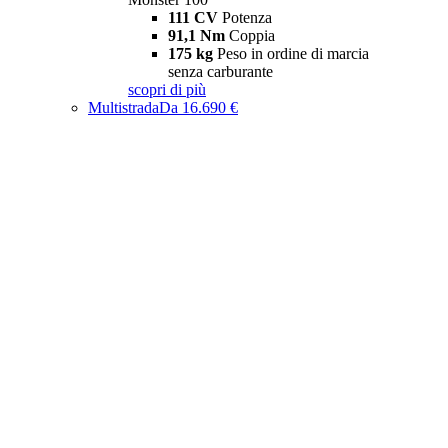
111 CV
Potenza
91,1 Nm
Coppia
175 kg
Peso in ordine di marcia
senza carburante
scopri di più
Multistrada
Da 16.690 €