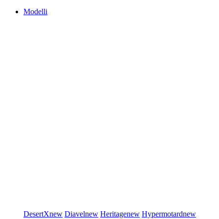
Modelli
DesertX
new
Diavel
new
Heritage
new
Hypermotard
new