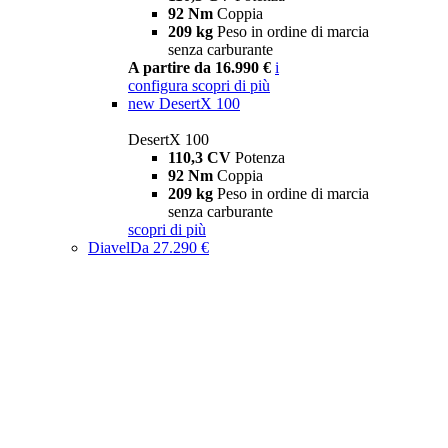
92 Nm
Coppia
209 kg
Peso in ordine di marcia
senza carburante
A partire da 16.990 €
i
configura
scopri di più
new
DesertX 100
DesertX 100
110,3 CV
Potenza
92 Nm
Coppia
209 kg
Peso in ordine di marcia
senza carburante
scopri di più
Diavel
Da 27.290 €