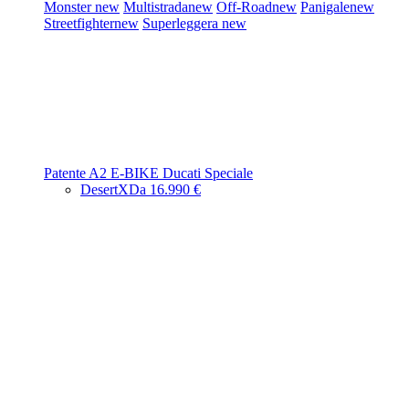
Monster
new
Multistrada
new
Off-Road
new
Panigale
new
Streetfighter
new
Superleggera
new
Patente A2
E-BIKE
Ducati Speciale
DesertX
Da 16.990 €