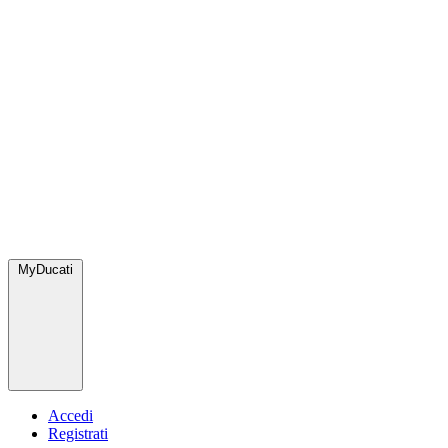
MyDucati
Accedi
Registrati