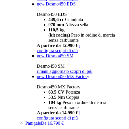
new
Desmo450 EDS
Desmo450 EDS
449,6 cc
Cilindrata
970 mm
Altezza sella
110,5 kg
(kit racing)
Peso in ordine di marcia
senza carburante
A partire da 12.990 €
i
configura
scopri di più
new
Desmo450 SM
Desmo450 SM
rimani aggiornato
scopri di più
new
Desmo450 MX Factory
Desmo450 MX Factory
63,5 CV
Potenza
53,5 Nm
Coppia
104 kg
Peso in ordine di marcia
senza carburante
A partire da 14.990 €
i
configura
scopri di più
Panigale
Da 16.790 €