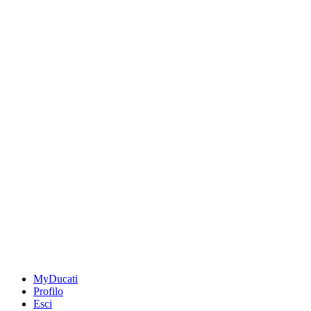
MyDucati
Profilo
Esci