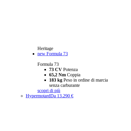
Heritage
new
Formula 73
Formula 73
73 CV
Potenza
65,2 Nm
Coppia
183 kg
Peso in ordine di marcia
senza carburante
scopri di più
Hypermotard
Da 13.290 €