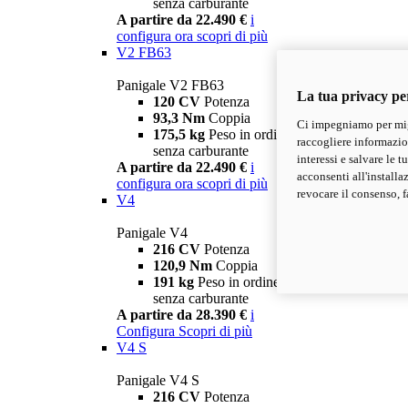
senza carburante
A partire da 22.490 €
i
configura ora
scopri di più
V2 FB63
Panigale V2 FB63
La tua privacy pe
120 CV
Potenza
93,3 Nm
Coppia
Ci impegniamo per migl
175,5 kg
Peso in ordine di marcia
raccogliere informazioni
senza carburante
interessi e salvare le 
A partire da 22.490 €
i
acconsenti all'installa
configura ora
scopri di più
revocare il consenso, f
V4
Panigale V4
216 CV
Potenza
120,9 Nm
Coppia
191 kg
Peso in ordine di marcia
senza carburante
A partire da 28.390 €
i
Configura
Scopri di più
V4 S
Panigale V4 S
216 CV
Potenza