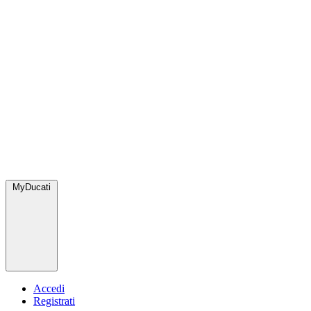
MyDucati
Accedi
Registrati