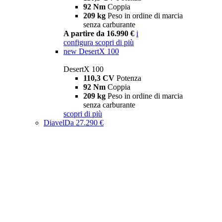
92 Nm
Coppia
209 kg
Peso in ordine di marcia
senza carburante
A partire da 16.990 €
i
configura
scopri di più
new
DesertX 100
DesertX 100
110,3 CV
Potenza
92 Nm
Coppia
209 kg
Peso in ordine di marcia
senza carburante
scopri di più
Diavel
Da 27.290 €