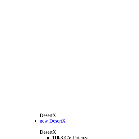
DesertX
new
DesertX
DesertX
110,3 CV
Potenza