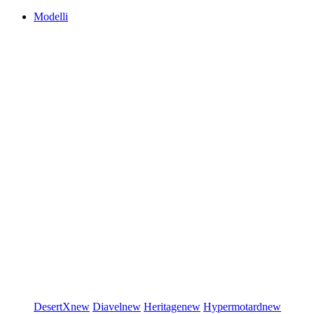
Modelli
DesertX
new
Diavel
new
Heritage
new
Hypermotard
new