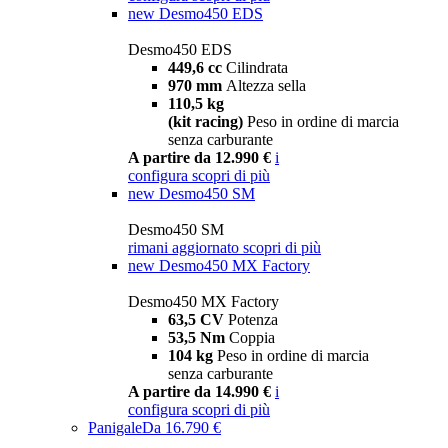
new
Desmo450 EDS
Desmo450 EDS
449,6 cc
Cilindrata
970 mm
Altezza sella
110,5 kg
(kit racing)
Peso in ordine di marcia
senza carburante
A partire da 12.990 €
i
configura
scopri di più
new
Desmo450 SM
Desmo450 SM
rimani aggiornato
scopri di più
new
Desmo450 MX Factory
Desmo450 MX Factory
63,5 CV
Potenza
53,5 Nm
Coppia
104 kg
Peso in ordine di marcia
senza carburante
A partire da 14.990 €
i
configura
scopri di più
Panigale
Da 16.790 €