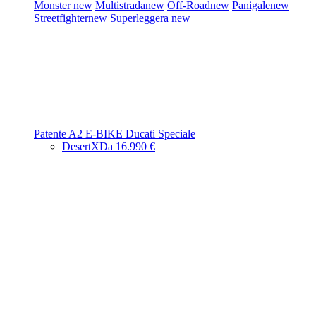
Monster
new
Multistrada
new
Off-Road
new
Panigale
new
Streetfighter
new
Superleggera
new
Patente A2
E-BIKE
Ducati Speciale
DesertX
Da 16.990 €