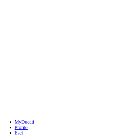
MyDucati
Profilo
Esci