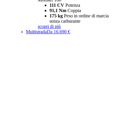
111 CV
Potenza
91,1 Nm
Coppia
175 kg
Peso in ordine di marcia
senza carburante
scopri di più
Multistrada
Da 16.690 €