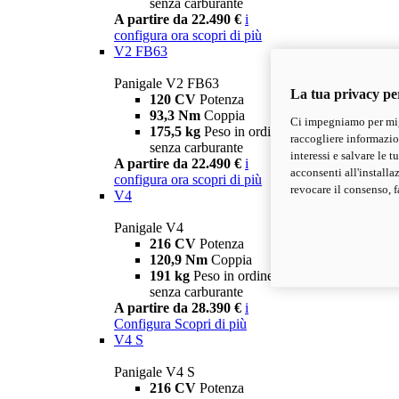
senza carburante
A partire da 22.490 €
i
configura ora
scopri di più
V2 FB63
Panigale V2 FB63
La tua privacy pe
120 CV
Potenza
93,3 Nm
Coppia
Ci impegniamo per migl
175,5 kg
Peso in ordine di marcia
raccogliere informazioni
senza carburante
interessi e salvare le 
A partire da 22.490 €
i
acconsenti all'installa
configura ora
scopri di più
revocare il consenso, f
V4
Panigale V4
216 CV
Potenza
120,9 Nm
Coppia
191 kg
Peso in ordine di marcia
senza carburante
A partire da 28.390 €
i
Configura
Scopri di più
V4 S
Panigale V4 S
216 CV
Potenza