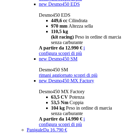
new
Desmo450 EDS
Desmo450 EDS
449,6 cc
Cilindrata
970 mm
Altezza sella
110,5 kg
(kit racing)
Peso in ordine di marcia
senza carburante
A partire da 12.990 €
i
configura
scopri di più
new
Desmo450 SM
Desmo450 SM
rimani aggiornato
scopri di più
new
Desmo450 MX Factory
Desmo450 MX Factory
63,5 CV
Potenza
53,5 Nm
Coppia
104 kg
Peso in ordine di marcia
senza carburante
A partire da 14.990 €
i
configura
scopri di più
Panigale
Da 16.790 €