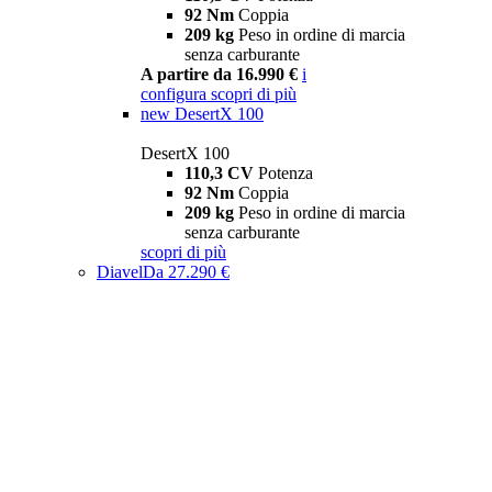
92 Nm
Coppia
209 kg
Peso in ordine di marcia
senza carburante
A partire da 16.990 €
i
configura
scopri di più
new
DesertX 100
DesertX 100
110,3 CV
Potenza
92 Nm
Coppia
209 kg
Peso in ordine di marcia
senza carburante
scopri di più
Diavel
Da 27.290 €