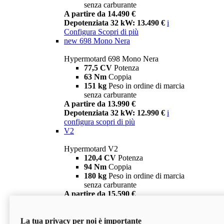
senza carburante
A partire da 14.490 €
Depotenziata 32 kW: 13.490 €
i
Configura
Scopri di più
new
698 Mono Nera
Hypermotard 698 Mono Nera
77,5 CV
Potenza
63 Nm
Coppia
151 kg
Peso in ordine di marcia
senza carburante
A partire da 13.990 €
Depotenziata 32 kW: 12.990 €
i
configura
scopri di più
V2
Hypermotard V2
120,4 CV
Potenza
94 Nm
Coppia
180 kg
Peso in ordine di marcia
senza carburante
A partire da 15.590 €
Depotenziata 35 kW: 14.590 €
i
configura
scopri di più
La tua privacy per noi è importante
V2 SP