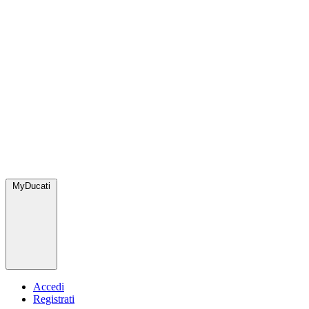
MyDucati
Accedi
Registrati