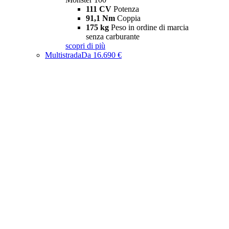
111 CV
Potenza
91,1 Nm
Coppia
175 kg
Peso in ordine di marcia
senza carburante
scopri di più
Multistrada
Da 16.690 €