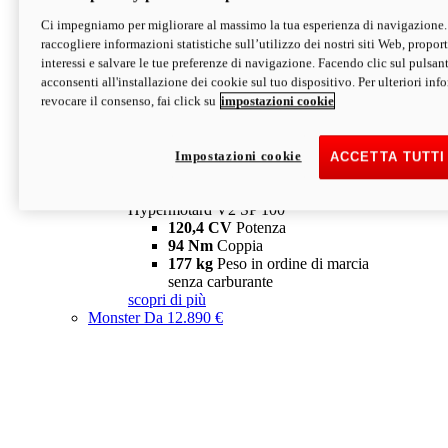
Ci impegniamo per migliorare al massimo la tua esperienza di navigazione.
Hypermotard V2 SP
raccogliere informazioni statistiche sull’utilizzo dei nostri siti Web, proporti
120,4 CV
Potenza
interessi e salvare le tue preferenze di navigazione. Facendo clic sul pulsant
94 Nm
Coppia
acconsenti all'installazione dei cookie sul tuo dispositivo. Per ulteriori in
177 kg
Peso in ordine di marcia
revocare il consenso, fai click su
impostazioni cookie
senza carburante
A partire da 19.890 €
Depotenziata 35 kW: 18.890 €
i
configura
scopri di più
Impostazioni cookie
ACCETTA TUTTI
new
V2 SP 100
Hypermotard V2 SP 100
120,4 CV
Potenza
94 Nm
Coppia
177 kg
Peso in ordine di marcia
senza carburante
scopri di più
Monster
Da 12.890 €