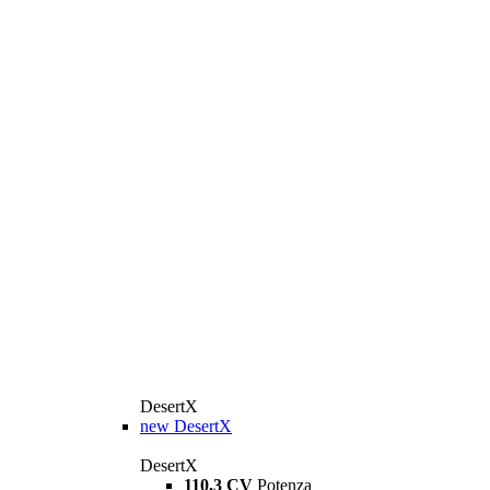
DesertX
new
DesertX
DesertX
110,3 CV
Potenza