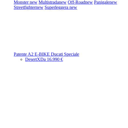
Monster
new
Multistrada
new
Off-Road
new
Panigale
new
Streetfighter
new
Superleggera
new
Patente A2
E-BIKE
Ducati Speciale
DesertX
Da 16.990 €