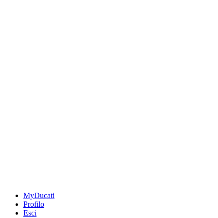
MyDucati
Profilo
Esci