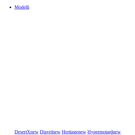
Modelli
DesertX
new
Diavel
new
Heritage
new
Hypermotard
new