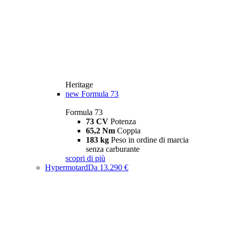
Heritage
new
Formula 73
Formula 73
73 CV
Potenza
65,2 Nm
Coppia
183 kg
Peso in ordine di marcia
senza carburante
scopri di più
Hypermotard
Da 13.290 €