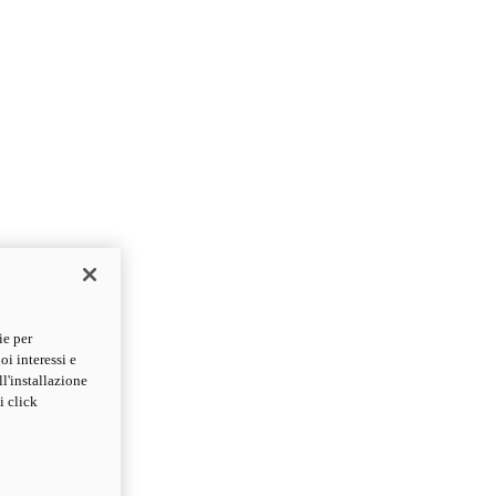
ie per
oi interessi e
ll'installazione
i click