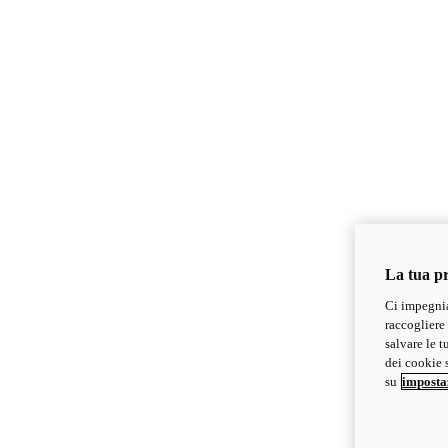
La tua pr
Ci impegnia
raccogliere 
salvare le t
dei cookie s
su
imposta