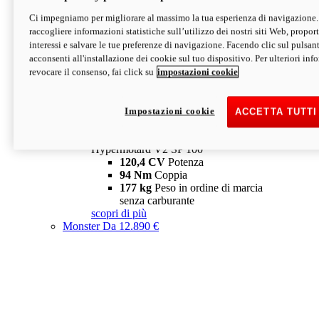
Ci impegniamo per migliorare al massimo la tua esperienza di navigazione.
Hypermotard V2 SP
raccogliere informazioni statistiche sull’utilizzo dei nostri siti Web, proporti
120,4 CV
Potenza
interessi e salvare le tue preferenze di navigazione. Facendo clic sul pulsant
94 Nm
Coppia
acconsenti all'installazione dei cookie sul tuo dispositivo. Per ulteriori in
177 kg
Peso in ordine di marcia
revocare il consenso, fai click su
impostazioni cookie
senza carburante
A partire da 19.890 €
Depotenziata 35 kW: 18.890 €
i
configura
scopri di più
Impostazioni cookie
ACCETTA TUTTI
new
V2 SP 100
Hypermotard V2 SP 100
120,4 CV
Potenza
94 Nm
Coppia
177 kg
Peso in ordine di marcia
senza carburante
scopri di più
Monster
Da 12.890 €