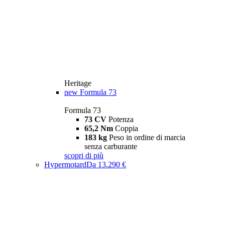
Heritage
new
Formula 73
Formula 73
73 CV
Potenza
65,2 Nm
Coppia
183 kg
Peso in ordine di marcia
senza carburante
scopri di più
Hypermotard
Da 13.290 €