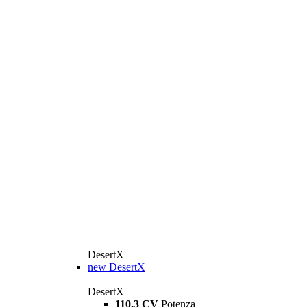
DesertX
new
DesertX
DesertX
110,3 CV
Potenza