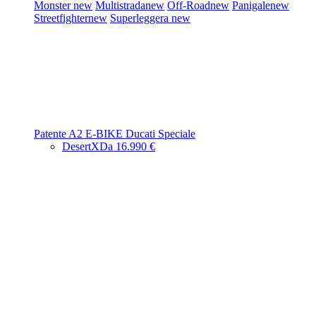
Monster
new
Multistrada
new
Off-Road
new
Panigale
new
Streetfighter
new
Superleggera
new
Patente A2
E-BIKE
Ducati Speciale
DesertX
Da 16.990 €