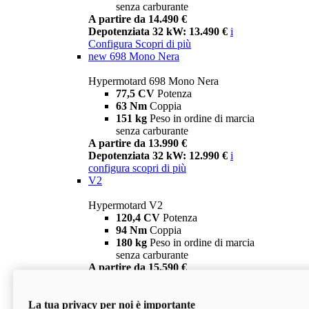
senza carburante
A partire da 14.490 €
Depotenziata 32 kW: 13.490 €
i
Configura
Scopri di più
new
698 Mono Nera
Hypermotard 698 Mono Nera
77,5 CV
Potenza
63 Nm
Coppia
151 kg
Peso in ordine di marcia
senza carburante
A partire da 13.990 €
Depotenziata 32 kW: 12.990 €
i
configura
scopri di più
V2
Hypermotard V2
120,4 CV
Potenza
94 Nm
Coppia
180 kg
Peso in ordine di marcia
senza carburante
A partire da 15.590 €
Depotenziata 35 kW: 14.590 €
i
configura
scopri di più
La tua privacy per noi è importante
V2 SP