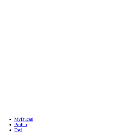
MyDucati
Profilo
Esci