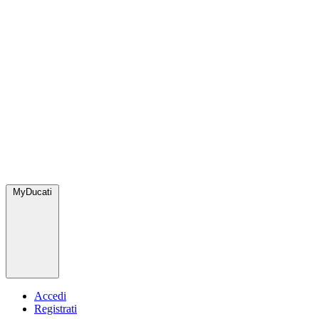
MyDucati
Accedi
Registrati