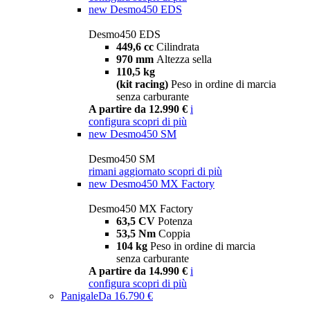
new
Desmo450 EDS
Desmo450 EDS
449,6 cc
Cilindrata
970 mm
Altezza sella
110,5 kg
(kit racing)
Peso in ordine di marcia
senza carburante
A partire da 12.990 €
i
configura
scopri di più
new
Desmo450 SM
Desmo450 SM
rimani aggiornato
scopri di più
new
Desmo450 MX Factory
Desmo450 MX Factory
63,5 CV
Potenza
53,5 Nm
Coppia
104 kg
Peso in ordine di marcia
senza carburante
A partire da 14.990 €
i
configura
scopri di più
Panigale
Da 16.790 €