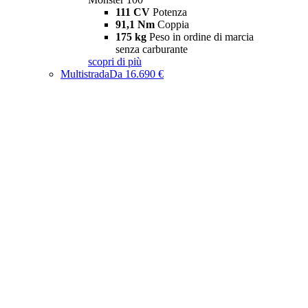
111 CV
Potenza
91,1 Nm
Coppia
175 kg
Peso in ordine di marcia
senza carburante
scopri di più
Multistrada
Da 16.690 €