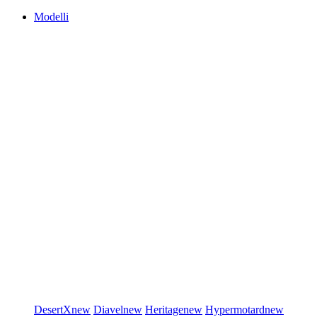
Modelli
DesertX
new
Diavel
new
Heritage
new
Hypermotard
new