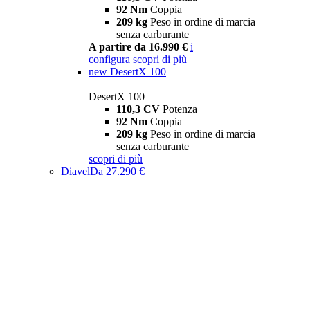
92 Nm
Coppia
209 kg
Peso in ordine di marcia
senza carburante
A partire da 16.990 €
i
configura
scopri di più
new
DesertX 100
DesertX 100
110,3 CV
Potenza
92 Nm
Coppia
209 kg
Peso in ordine di marcia
senza carburante
scopri di più
Diavel
Da 27.290 €