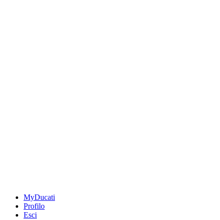
MyDucati
Profilo
Esci