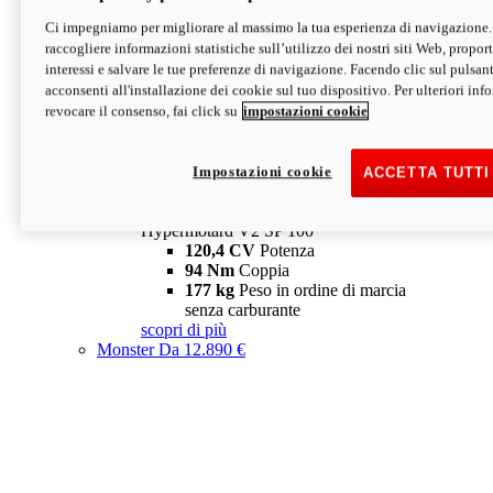
Ci impegniamo per migliorare al massimo la tua esperienza di navigazione.
Hypermotard V2 SP
raccogliere informazioni statistiche sull’utilizzo dei nostri siti Web, proporti
120,4 CV
Potenza
interessi e salvare le tue preferenze di navigazione. Facendo clic sul pulsant
94 Nm
Coppia
acconsenti all'installazione dei cookie sul tuo dispositivo. Per ulteriori in
177 kg
Peso in ordine di marcia
revocare il consenso, fai click su
impostazioni cookie
senza carburante
A partire da 19.890 €
Depotenziata 35 kW: 18.890 €
i
configura
scopri di più
Impostazioni cookie
ACCETTA TUTTI
new
V2 SP 100
Hypermotard V2 SP 100
120,4 CV
Potenza
94 Nm
Coppia
177 kg
Peso in ordine di marcia
senza carburante
scopri di più
Monster
Da 12.890 €