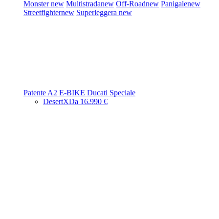
Monster
new
Multistrada
new
Off-Road
new
Panigale
new
Streetfighter
new
Superleggera
new
Patente A2
E-BIKE
Ducati Speciale
DesertX
Da 16.990 €