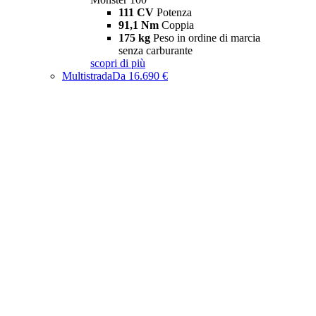
111 CV
Potenza
91,1 Nm
Coppia
175 kg
Peso in ordine di marcia
senza carburante
scopri di più
Multistrada
Da 16.690 €