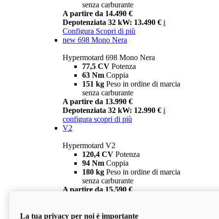
senza carburante
A partire da 14.490 €
Depotenziata 32 kW: 13.490 €
i
Configura
Scopri di più
new
698 Mono Nera
Hypermotard 698 Mono Nera
77,5 CV
Potenza
63 Nm
Coppia
151 kg
Peso in ordine di marcia
senza carburante
A partire da 13.990 €
Depotenziata 32 kW: 12.990 €
i
configura
scopri di più
V2
Hypermotard V2
120,4 CV
Potenza
94 Nm
Coppia
180 kg
Peso in ordine di marcia
senza carburante
A partire da 15.590 €
Depotenziata 35 kW: 14.590 €
i
configura
scopri di più
La tua privacy per noi è importante
V2 SP