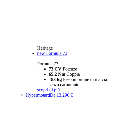
Heritage
new
Formula 73
Formula 73
73 CV
Potenza
65,2 Nm
Coppia
183 kg
Peso in ordine di marcia
senza carburante
scopri di più
Hypermotard
Da 13.290 €