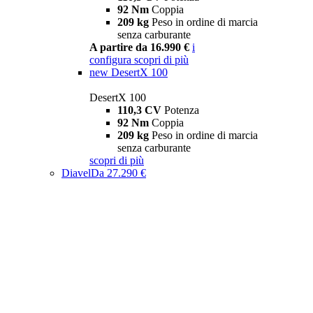
92 Nm
Coppia
209 kg
Peso in ordine di marcia
senza carburante
A partire da 16.990 €
i
configura
scopri di più
new
DesertX 100
DesertX 100
110,3 CV
Potenza
92 Nm
Coppia
209 kg
Peso in ordine di marcia
senza carburante
scopri di più
Diavel
Da 27.290 €