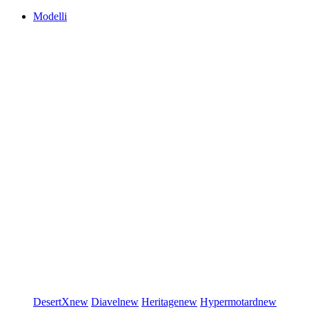
Modelli
DesertX
new
Diavel
new
Heritage
new
Hypermotard
new