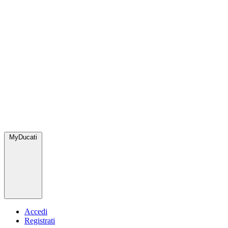
MyDucati
Accedi
Registrati