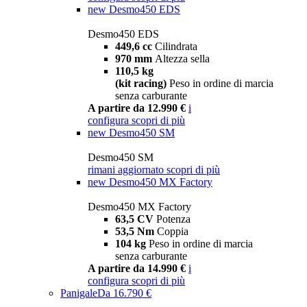
new
Desmo450 EDS
Desmo450 EDS
449,6 cc
Cilindrata
970 mm
Altezza sella
110,5 kg
(kit racing)
Peso in ordine di marcia
senza carburante
A partire da 12.990 €
i
configura
scopri di più
new
Desmo450 SM
Desmo450 SM
rimani aggiornato
scopri di più
new
Desmo450 MX Factory
Desmo450 MX Factory
63,5 CV
Potenza
53,5 Nm
Coppia
104 kg
Peso in ordine di marcia
senza carburante
A partire da 14.990 €
i
configura
scopri di più
Panigale
Da 16.790 €