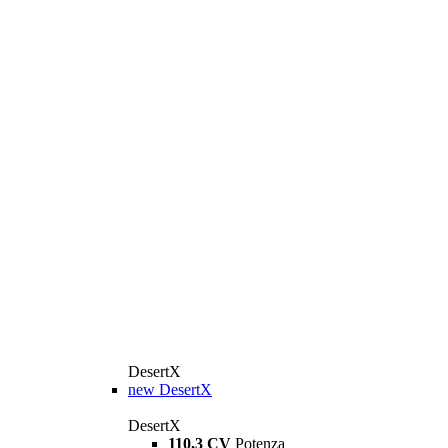
DesertX
new
DesertX
DesertX
110,3 CV
Potenza