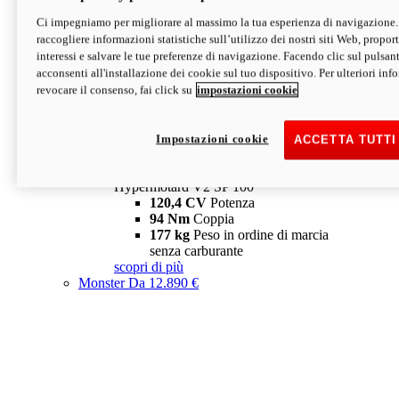
Ci impegniamo per migliorare al massimo la tua esperienza di navigazione.
Hypermotard V2 SP
raccogliere informazioni statistiche sull’utilizzo dei nostri siti Web, proporti
120,4 CV
Potenza
interessi e salvare le tue preferenze di navigazione. Facendo clic sul pulsant
94 Nm
Coppia
acconsenti all'installazione dei cookie sul tuo dispositivo. Per ulteriori in
177 kg
Peso in ordine di marcia
revocare il consenso, fai click su
impostazioni cookie
senza carburante
A partire da 19.890 €
Depotenziata 35 kW: 18.890 €
i
configura
scopri di più
Impostazioni cookie
ACCETTA TUTTI
new
V2 SP 100
Hypermotard V2 SP 100
120,4 CV
Potenza
94 Nm
Coppia
177 kg
Peso in ordine di marcia
senza carburante
scopri di più
Monster
Da 12.890 €