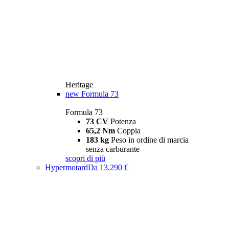
Heritage
new
Formula 73
Formula 73
73 CV
Potenza
65,2 Nm
Coppia
183 kg
Peso in ordine di marcia
senza carburante
scopri di più
Hypermotard
Da 13.290 €