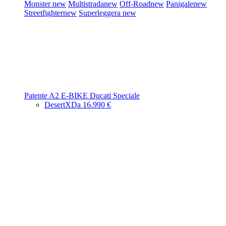
Monster
new
Multistrada
new
Off-Road
new
Panigale
new
Streetfighter
new
Superleggera
new
Patente A2
E-BIKE
Ducati Speciale
DesertX
Da 16.990 €