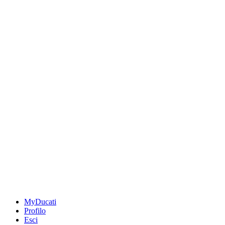
MyDucati
Profilo
Esci