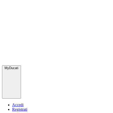
MyDucati
Accedi
Registrati