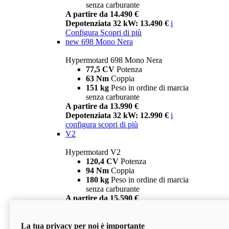
senza carburante
A partire da 14.490 €
Depotenziata 32 kW: 13.490 €
i
Configura
Scopri di più
new
698 Mono Nera
Hypermotard 698 Mono Nera
77,5 CV
Potenza
63 Nm
Coppia
151 kg
Peso in ordine di marcia
senza carburante
A partire da 13.990 €
Depotenziata 32 kW: 12.990 €
i
configura
scopri di più
V2
Hypermotard V2
120,4 CV
Potenza
94 Nm
Coppia
180 kg
Peso in ordine di marcia
senza carburante
A partire da 15.590 €
Depotenziata 35 kW: 14.590 €
i
configura
scopri di più
La tua privacy per noi è importante
V2 SP