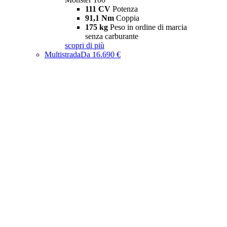
111 CV
Potenza
91,1 Nm
Coppia
175 kg
Peso in ordine di marcia
senza carburante
scopri di più
Multistrada
Da 16.690 €