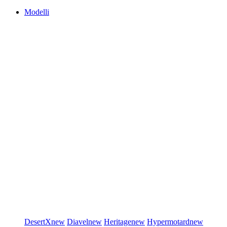
Modelli
DesertX
new
Diavel
new
Heritage
new
Hypermotard
new