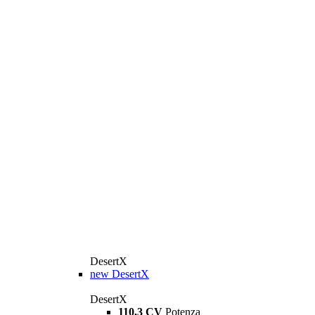
DesertX
new
DesertX
DesertX
110,3 CV
Potenza