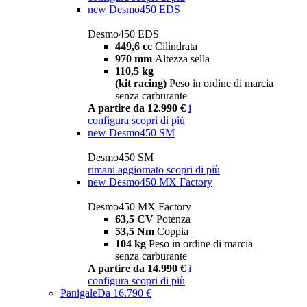
new
Desmo450 EDS
Desmo450 EDS
449,6 cc
Cilindrata
970 mm
Altezza sella
110,5 kg
(kit racing)
Peso in ordine di marcia
senza carburante
A partire da 12.990 €
i
configura
scopri di più
new
Desmo450 SM
Desmo450 SM
rimani aggiornato
scopri di più
new
Desmo450 MX Factory
Desmo450 MX Factory
63,5 CV
Potenza
53,5 Nm
Coppia
104 kg
Peso in ordine di marcia
senza carburante
A partire da 14.990 €
i
configura
scopri di più
Panigale
Da 16.790 €