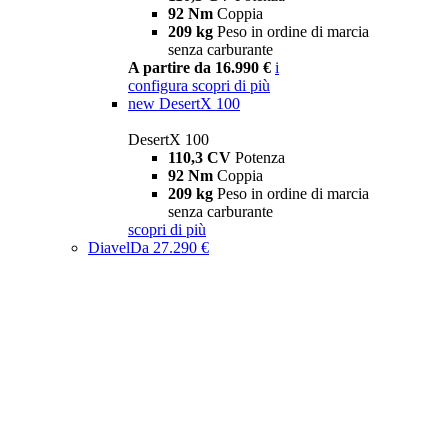
92 Nm
Coppia
209 kg
Peso in ordine di marcia
senza carburante
A partire da 16.990 €
i
configura
scopri di più
new
DesertX 100
DesertX 100
110,3 CV
Potenza
92 Nm
Coppia
209 kg
Peso in ordine di marcia
senza carburante
scopri di più
Diavel
Da 27.290 €