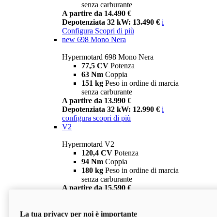
senza carburante
A partire da 14.490 €
Depotenziata 32 kW: 13.490 €
i
Configura
Scopri di più
new
698 Mono Nera
Hypermotard 698 Mono Nera
77,5 CV
Potenza
63 Nm
Coppia
151 kg
Peso in ordine di marcia
senza carburante
A partire da 13.990 €
Depotenziata 32 kW: 12.990 €
i
configura
scopri di più
V2
Hypermotard V2
120,4 CV
Potenza
94 Nm
Coppia
180 kg
Peso in ordine di marcia
senza carburante
A partire da 15.590 €
Depotenziata 35 kW: 14.590 €
i
configura
scopri di più
La tua privacy per noi è importante
V2 SP