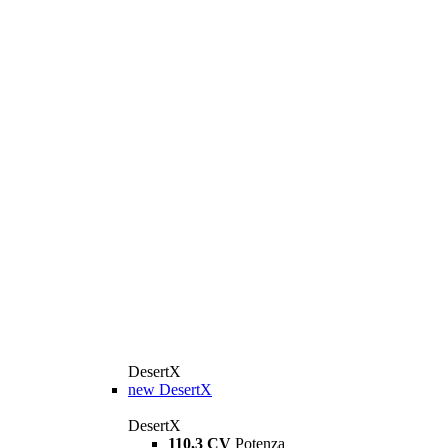
DesertX
new
DesertX
DesertX
110,3 CV
Potenza