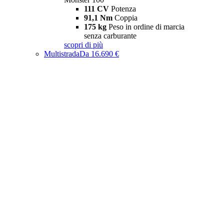
111 CV
Potenza
91,1 Nm
Coppia
175 kg
Peso in ordine di marcia
senza carburante
scopri di più
Multistrada
Da 16.690 €