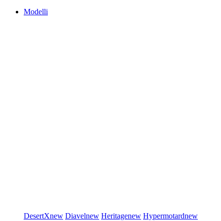
Modelli
DesertX
new
Diavel
new
Heritage
new
Hypermotard
new