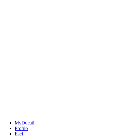
MyDucati
Profilo
Esci