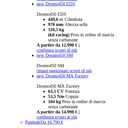
new
Desmo450 EDS
Desmo450 EDS
449,6 cc
Cilindrata
970 mm
Altezza sella
110,5 kg
(kit racing)
Peso in ordine di marcia
senza carburante
A partire da 12.990 €
i
configura
scopri di più
new
Desmo450 SM
Desmo450 SM
rimani aggiornato
scopri di più
new
Desmo450 MX Factory
Desmo450 MX Factory
63,5 CV
Potenza
53,5 Nm
Coppia
104 kg
Peso in ordine di marcia
senza carburante
A partire da 14.990 €
i
configura
scopri di più
Panigale
Da 16.790 €