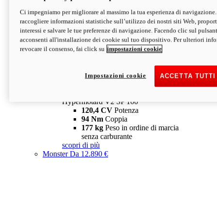
Ci impegniamo per migliorare al massimo la tua esperienza di navigazione.
Hypermotard V2 SP
raccogliere informazioni statistiche sull’utilizzo dei nostri siti Web, proporti
120,4 CV
Potenza
interessi e salvare le tue preferenze di navigazione. Facendo clic sul pulsant
94 Nm
Coppia
acconsenti all'installazione dei cookie sul tuo dispositivo. Per ulteriori in
177 kg
Peso in ordine di marcia
revocare il consenso, fai click su
impostazioni cookie
senza carburante
A partire da 19.890 €
Depotenziata 35 kW: 18.890 €
i
configura
scopri di più
Impostazioni cookie
ACCETTA TUTTI
new
V2 SP 100
Hypermotard V2 SP 100
120,4 CV
Potenza
94 Nm
Coppia
177 kg
Peso in ordine di marcia
senza carburante
scopri di più
Monster
Da 12.890 €