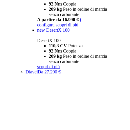
92 Nm
Coppia
209 kg
Peso in ordine di marcia
senza carburante
A partire da 16.990 €
i
configura
scopri di più
new
DesertX 100
DesertX 100
110,3 CV
Potenza
92 Nm
Coppia
209 kg
Peso in ordine di marcia
senza carburante
scopri di più
Diavel
Da 27.290 €