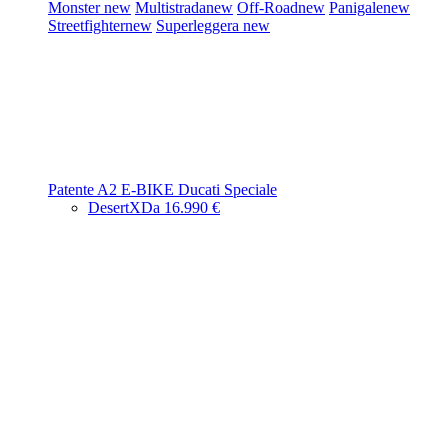
Monster
new
Multistrada
new
Off-Road
new
Panigale
new
Streetfighter
new
Superleggera
new
Patente A2
E-BIKE
Ducati Speciale
DesertX
Da 16.990 €