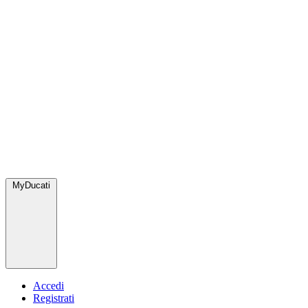
MyDucati
Accedi
Registrati