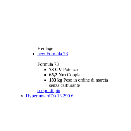
Heritage
new
Formula 73
Formula 73
73 CV
Potenza
65,2 Nm
Coppia
183 kg
Peso in ordine di marcia
senza carburante
scopri di più
Hypermotard
Da 13.290 €