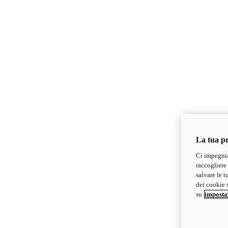
La tua pr
Ci impegnia
raccogliere 
salvare le t
dei cookie s
su
imposta