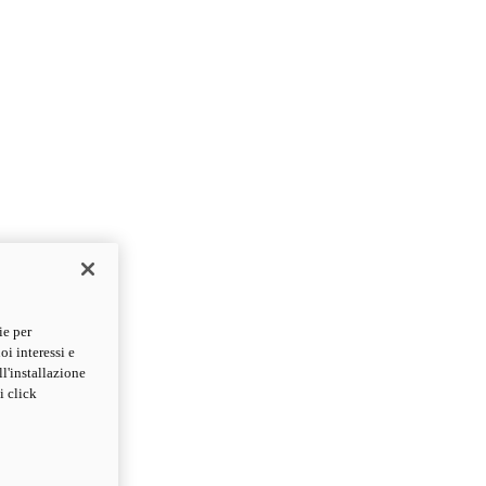
ie per
oi interessi e
ll'installazione
i click