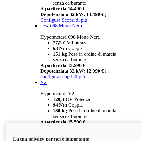
senza carburante
A partire da 14.490 €
Depotenziata 32 kW: 13.490 €
i
Configura
Scopri di più
new
698 Mono Nera
Hypermotard 698 Mono Nera
77,5 CV
Potenza
63 Nm
Coppia
151 kg
Peso in ordine di marcia
senza carburante
A partire da 13.990 €
Depotenziata 32 kW: 12.990 €
i
configura
scopri di più
V2
Hypermotard V2
120,4 CV
Potenza
94 Nm
Coppia
180 kg
Peso in ordine di marcia
senza carburante
A partire da 15.590 €
Depotenziata 35 kW: 14.590 €
i
configura
scopri di più
La tua privacy per noi è importante
V2 SP