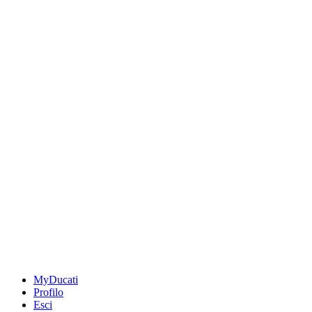
MyDucati
Profilo
Esci