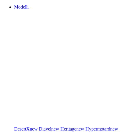
Modelli
DesertX
new
Diavel
new
Heritage
new
Hypermotard
new