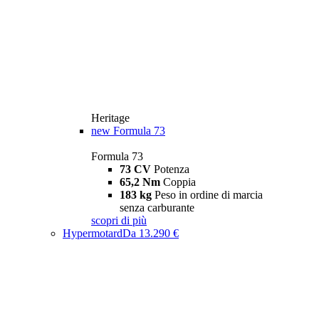
Heritage
new
Formula 73
Formula 73
73 CV
Potenza
65,2 Nm
Coppia
183 kg
Peso in ordine di marcia
senza carburante
scopri di più
Hypermotard
Da 13.290 €