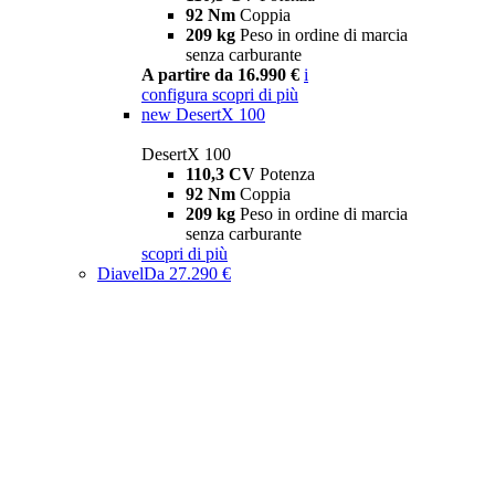
92 Nm
Coppia
209 kg
Peso in ordine di marcia
senza carburante
A partire da 16.990 €
i
configura
scopri di più
new
DesertX 100
DesertX 100
110,3 CV
Potenza
92 Nm
Coppia
209 kg
Peso in ordine di marcia
senza carburante
scopri di più
Diavel
Da 27.290 €