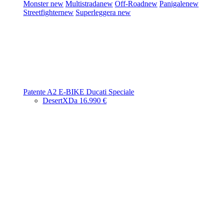
Monster
new
Multistrada
new
Off-Road
new
Panigale
new
Streetfighter
new
Superleggera
new
Patente A2
E-BIKE
Ducati Speciale
DesertX
Da 16.990 €