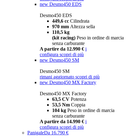
new
Desmo450 EDS
Desmo450 EDS
449,6 cc
Cilindrata
970 mm
Altezza sella
110,5 kg
(kit racing)
Peso in ordine di marcia
senza carburante
A partire da 12.990 €
i
configura
scopri di più
new
Desmo450 SM
Desmo450 SM
rimani aggiornato
scopri di più
new
Desmo450 MX Factory
Desmo450 MX Factory
63,5 CV
Potenza
53,5 Nm
Coppia
104 kg
Peso in ordine di marcia
senza carburante
A partire da 14.990 €
i
configura
scopri di più
Panigale
Da 16.790 €