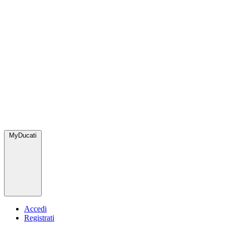
MyDucati
Accedi
Registrati