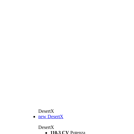
DesertX
new
DesertX
DesertX
110,3 CV
Potenza