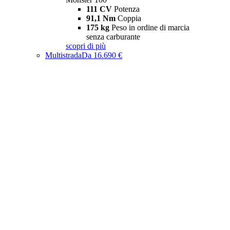
111 CV
Potenza
91,1 Nm
Coppia
175 kg
Peso in ordine di marcia
senza carburante
scopri di più
Multistrada
Da 16.690 €