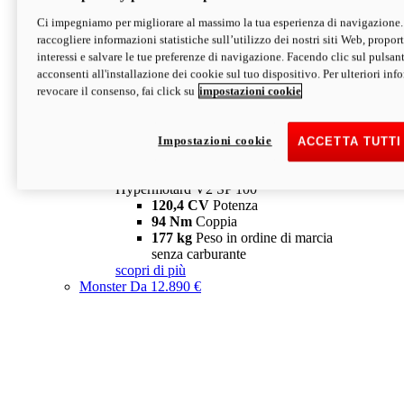
Ci impegniamo per migliorare al massimo la tua esperienza di navigazione.
Hypermotard V2 SP
raccogliere informazioni statistiche sull’utilizzo dei nostri siti Web, proporti
120,4 CV
Potenza
interessi e salvare le tue preferenze di navigazione. Facendo clic sul pulsant
94 Nm
Coppia
acconsenti all'installazione dei cookie sul tuo dispositivo. Per ulteriori in
177 kg
Peso in ordine di marcia
revocare il consenso, fai click su
impostazioni cookie
senza carburante
A partire da 19.890 €
Depotenziata 35 kW: 18.890 €
i
configura
scopri di più
Impostazioni cookie
ACCETTA TUTTI
new
V2 SP 100
Hypermotard V2 SP 100
120,4 CV
Potenza
94 Nm
Coppia
177 kg
Peso in ordine di marcia
senza carburante
scopri di più
Monster
Da 12.890 €