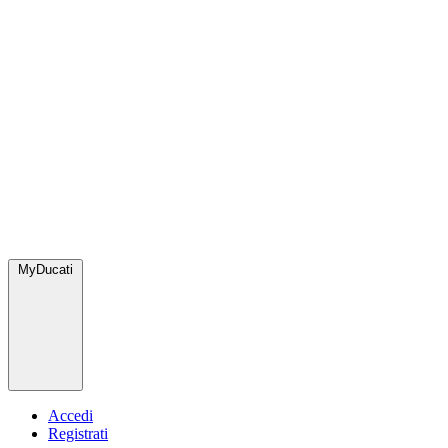
MyDucati
Accedi
Registrati