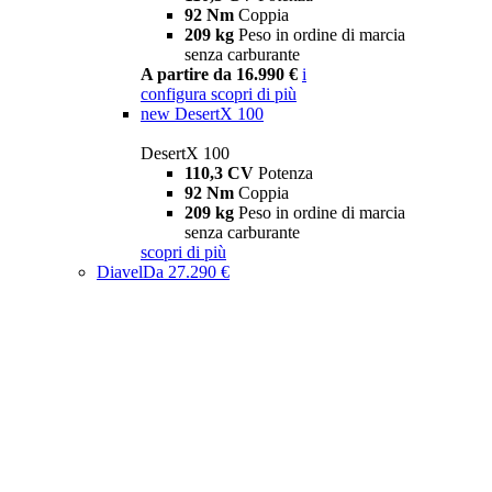
92 Nm
Coppia
209 kg
Peso in ordine di marcia
senza carburante
A partire da 16.990 €
i
configura
scopri di più
new
DesertX 100
DesertX 100
110,3 CV
Potenza
92 Nm
Coppia
209 kg
Peso in ordine di marcia
senza carburante
scopri di più
Diavel
Da 27.290 €