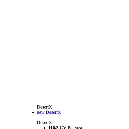
DesertX
new
DesertX
DesertX
110,3 CV
Potenza