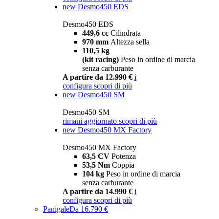
new
Desmo450 EDS
Desmo450 EDS
449,6 cc
Cilindrata
970 mm
Altezza sella
110,5 kg
(kit racing)
Peso in ordine di marcia
senza carburante
A partire da 12.990 €
i
configura
scopri di più
new
Desmo450 SM
Desmo450 SM
rimani aggiornato
scopri di più
new
Desmo450 MX Factory
Desmo450 MX Factory
63,5 CV
Potenza
53,5 Nm
Coppia
104 kg
Peso in ordine di marcia
senza carburante
A partire da 14.990 €
i
configura
scopri di più
Panigale
Da 16.790 €