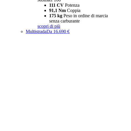
111 CV
Potenza
91,1 Nm
Coppia
175 kg
Peso in ordine di marcia
senza carburante
scopri di più
Multistrada
Da 16.690 €