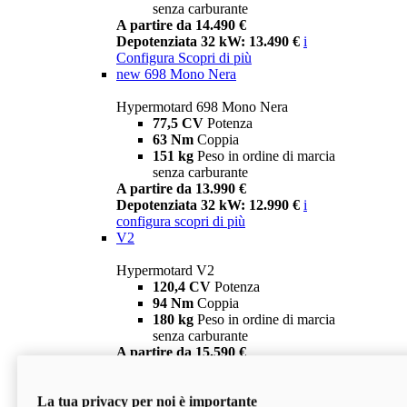
senza carburante
A partire da 14.490 €
Depotenziata 32 kW: 13.490 €
i
Configura
Scopri di più
new
698 Mono Nera
Hypermotard 698 Mono Nera
77,5 CV
Potenza
63 Nm
Coppia
151 kg
Peso in ordine di marcia
senza carburante
A partire da 13.990 €
Depotenziata 32 kW: 12.990 €
i
configura
scopri di più
V2
Hypermotard V2
120,4 CV
Potenza
94 Nm
Coppia
180 kg
Peso in ordine di marcia
senza carburante
A partire da 15.590 €
Depotenziata 35 kW: 14.590 €
i
configura
scopri di più
La tua privacy per noi è importante
V2 SP