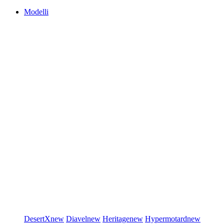
Modelli
DesertX
new
Diavel
new
Heritage
new
Hypermotard
new