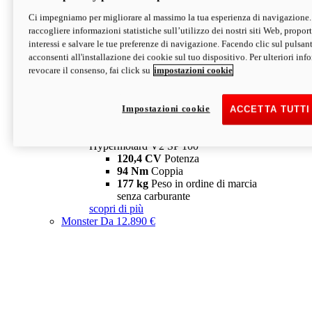
Ci impegniamo per migliorare al massimo la tua esperienza di navigazione.
Hypermotard V2 SP
raccogliere informazioni statistiche sull’utilizzo dei nostri siti Web, proporti
120,4 CV
Potenza
interessi e salvare le tue preferenze di navigazione. Facendo clic sul pulsant
94 Nm
Coppia
acconsenti all'installazione dei cookie sul tuo dispositivo. Per ulteriori in
177 kg
Peso in ordine di marcia
revocare il consenso, fai click su
impostazioni cookie
senza carburante
A partire da 19.890 €
Depotenziata 35 kW: 18.890 €
i
configura
scopri di più
Impostazioni cookie
ACCETTA TUTTI
new
V2 SP 100
Hypermotard V2 SP 100
120,4 CV
Potenza
94 Nm
Coppia
177 kg
Peso in ordine di marcia
senza carburante
scopri di più
Monster
Da 12.890 €