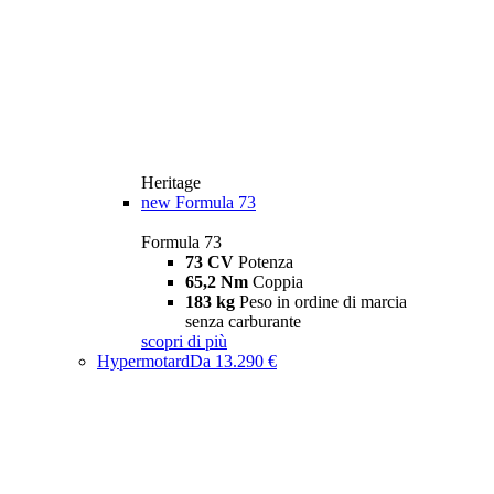
Heritage
new
Formula 73
Formula 73
73 CV
Potenza
65,2 Nm
Coppia
183 kg
Peso in ordine di marcia
senza carburante
scopri di più
Hypermotard
Da 13.290 €