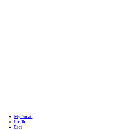
MyDucati
Profilo
Esci