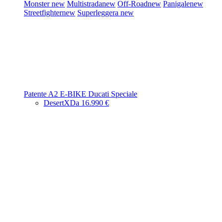
Monster
new
Multistrada
new
Off-Road
new
Panigale
new
Streetfighter
new
Superleggera
new
Patente A2
E-BIKE
Ducati Speciale
DesertX
Da 16.990 €