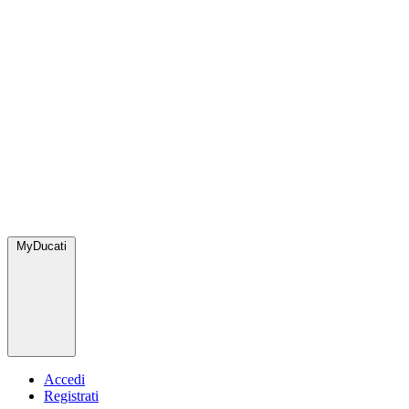
MyDucati
Accedi
Registrati