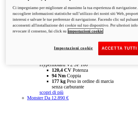
Ci impegniamo per migliorare al massimo la tua esperienza di navigazione.
Hypermotard V2 SP
raccogliere informazioni statistiche sull’utilizzo dei nostri siti Web, proporti
120,4 CV
Potenza
interessi e salvare le tue preferenze di navigazione. Facendo clic sul pulsant
94 Nm
Coppia
acconsenti all'installazione dei cookie sul tuo dispositivo. Per ulteriori in
177 kg
Peso in ordine di marcia
revocare il consenso, fai click su
impostazioni cookie
senza carburante
A partire da 19.890 €
Depotenziata 35 kW: 18.890 €
i
configura
scopri di più
Impostazioni cookie
ACCETTA TUTTI
new
V2 SP 100
Hypermotard V2 SP 100
120,4 CV
Potenza
94 Nm
Coppia
177 kg
Peso in ordine di marcia
senza carburante
scopri di più
Monster
Da 12.890 €