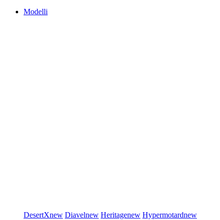
Modelli
DesertX
new
Diavel
new
Heritage
new
Hypermotard
new