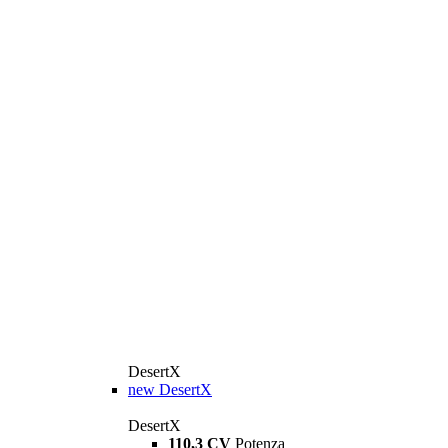
DesertX
new
DesertX
DesertX
110,3 CV
Potenza