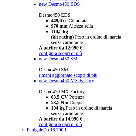
new
Desmo450 EDS
Desmo450 EDS
449,6 cc
Cilindrata
970 mm
Altezza sella
110,5 kg
(kit racing)
Peso in ordine di marcia
senza carburante
A partire da 12.990 €
i
configura
scopri di più
new
Desmo450 SM
Desmo450 SM
rimani aggiornato
scopri di più
new
Desmo450 MX Factory
Desmo450 MX Factory
63,5 CV
Potenza
53,5 Nm
Coppia
104 kg
Peso in ordine di marcia
senza carburante
A partire da 14.990 €
i
configura
scopri di più
Panigale
Da 16.790 €