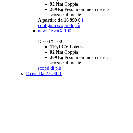
92 Nm
Coppia
209 kg
Peso in ordine di marcia
senza carburante
A partire da 16.990 €
i
configura
scopri di più
new
DesertX 100
DesertX 100
110,3 CV
Potenza
92 Nm
Coppia
209 kg
Peso in ordine di marcia
senza carburante
scopri di più
Diavel
Da 27.290 €