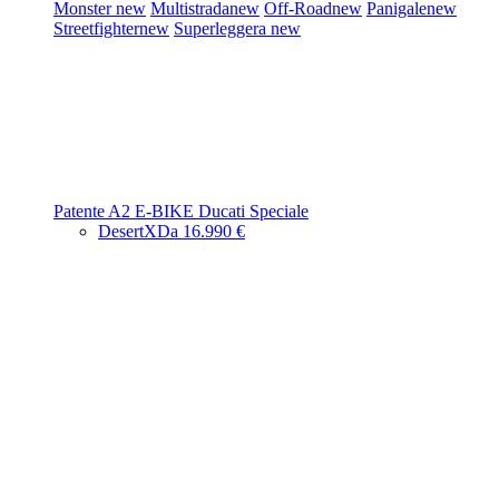
Monster
new
Multistrada
new
Off-Road
new
Panigale
new
Streetfighter
new
Superleggera
new
Patente A2
E-BIKE
Ducati Speciale
DesertX
Da 16.990 €