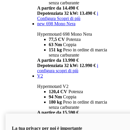
senza carburante
A partire da 14.490 €
Depotenziata 32 kW: 13.490 €
i
Configura
Scopri di più
new
698 Mono Nera
Hypermotard 698 Mono Nera
77,5 CV
Potenza
63 Nm
Coppia
151 kg
Peso in ordine di marcia
senza carburante
A partire da 13.990 €
Depotenziata 32 kW: 12.990 €
i
configura
scopri di più
V2
Hypermotard V2
120,4 CV
Potenza
94 Nm
Coppia
180 kg
Peso in ordine di marcia
senza carburante
A partire da 15.590 €
Depotenziata 35 kW: 14.590 €
i
configura
scopri di più
La tua privacy per noi è importante
V2 SP