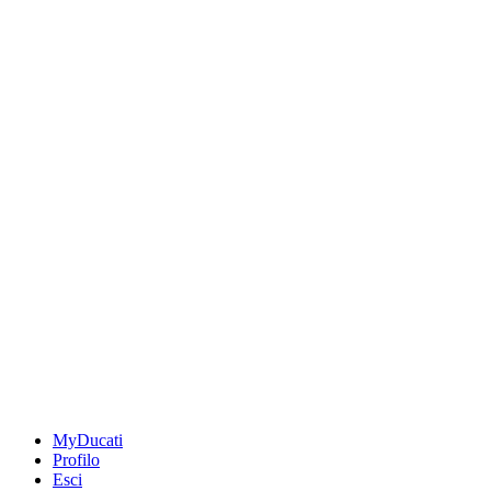
MyDucati
Profilo
Esci