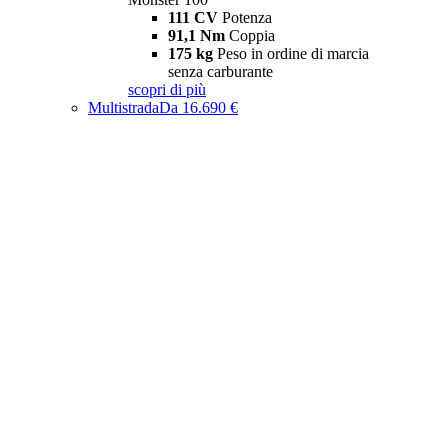
111 CV
Potenza
91,1 Nm
Coppia
175 kg
Peso in ordine di marcia
senza carburante
scopri di più
Multistrada
Da 16.690 €