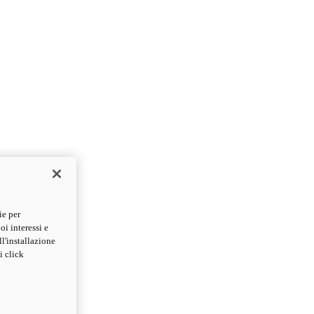
ie per
oi interessi e
ll'installazione
i click