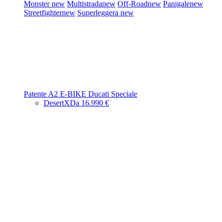
Monster
new
Multistrada
new
Off-Road
new
Panigale
new
Streetfighter
new
Superleggera
new
Patente A2
E-BIKE
Ducati Speciale
DesertX
Da 16.990 €