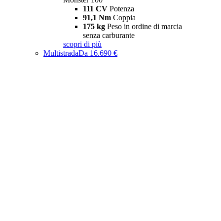
111 CV
Potenza
91,1 Nm
Coppia
175 kg
Peso in ordine di marcia
senza carburante
scopri di più
Multistrada
Da 16.690 €