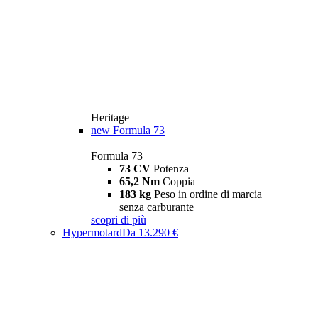
Heritage
new
Formula 73
Formula 73
73 CV
Potenza
65,2 Nm
Coppia
183 kg
Peso in ordine di marcia
senza carburante
scopri di più
Hypermotard
Da 13.290 €