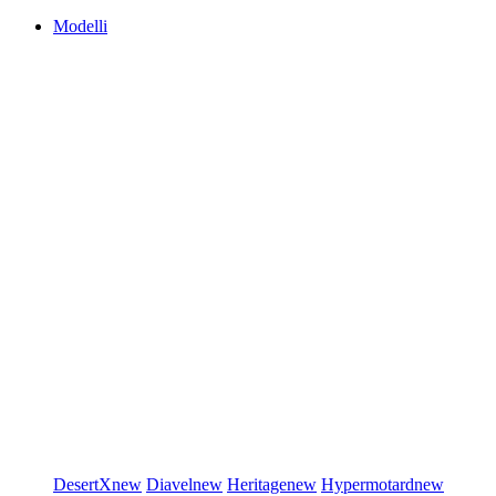
Modelli
DesertX
new
Diavel
new
Heritage
new
Hypermotard
new