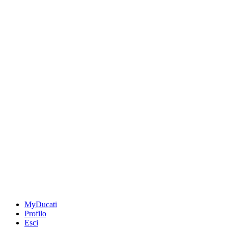
MyDucati
Profilo
Esci