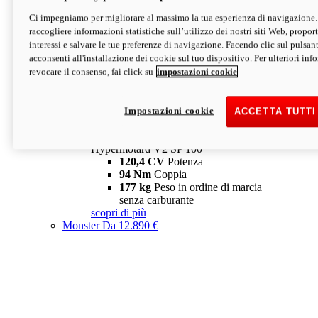
Ci impegniamo per migliorare al massimo la tua esperienza di navigazione.
Hypermotard V2 SP
raccogliere informazioni statistiche sull’utilizzo dei nostri siti Web, proporti
120,4 CV
Potenza
interessi e salvare le tue preferenze di navigazione. Facendo clic sul pulsant
94 Nm
Coppia
acconsenti all'installazione dei cookie sul tuo dispositivo. Per ulteriori in
177 kg
Peso in ordine di marcia
revocare il consenso, fai click su
impostazioni cookie
senza carburante
A partire da 19.890 €
Depotenziata 35 kW: 18.890 €
i
configura
scopri di più
Impostazioni cookie
ACCETTA TUTTI
new
V2 SP 100
Hypermotard V2 SP 100
120,4 CV
Potenza
94 Nm
Coppia
177 kg
Peso in ordine di marcia
senza carburante
scopri di più
Monster
Da 12.890 €