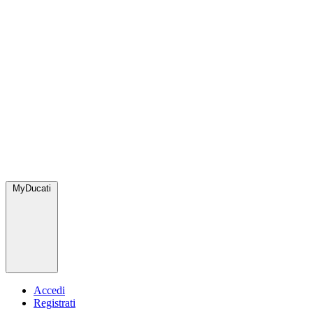
MyDucati
Accedi
Registrati