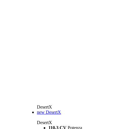
DesertX
new
DesertX
DesertX
110,3 CV
Potenza