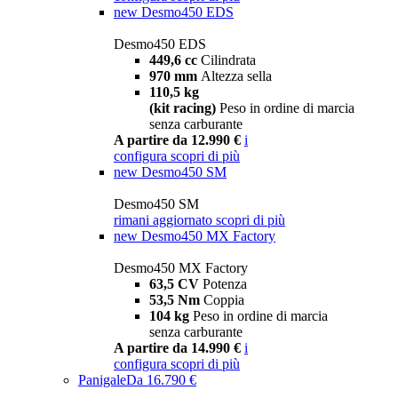
new
Desmo450 EDS
Desmo450 EDS
449,6 cc
Cilindrata
970 mm
Altezza sella
110,5 kg
(kit racing)
Peso in ordine di marcia
senza carburante
A partire da 12.990 €
i
configura
scopri di più
new
Desmo450 SM
Desmo450 SM
rimani aggiornato
scopri di più
new
Desmo450 MX Factory
Desmo450 MX Factory
63,5 CV
Potenza
53,5 Nm
Coppia
104 kg
Peso in ordine di marcia
senza carburante
A partire da 14.990 €
i
configura
scopri di più
Panigale
Da 16.790 €