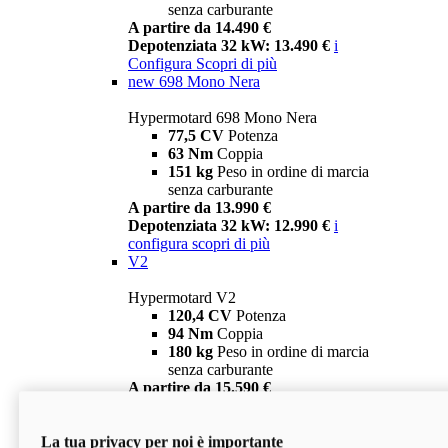
senza carburante
A partire da 14.490 €
Depotenziata 32 kW: 13.490 €
i
Configura
Scopri di più
new
698 Mono Nera
Hypermotard 698 Mono Nera
77,5 CV
Potenza
63 Nm
Coppia
151 kg
Peso in ordine di marcia
senza carburante
A partire da 13.990 €
Depotenziata 32 kW: 12.990 €
i
configura
scopri di più
V2
Hypermotard V2
120,4 CV
Potenza
94 Nm
Coppia
180 kg
Peso in ordine di marcia
senza carburante
A partire da 15.590 €
Depotenziata 35 kW: 14.590 €
i
configura
scopri di più
La tua privacy per noi è importante
V2 SP