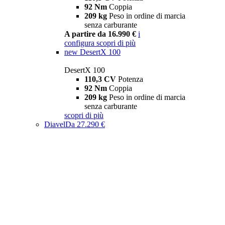
92 Nm
Coppia
209 kg
Peso in ordine di marcia
senza carburante
A partire da 16.990 €
i
configura
scopri di più
new
DesertX 100
DesertX 100
110,3 CV
Potenza
92 Nm
Coppia
209 kg
Peso in ordine di marcia
senza carburante
scopri di più
Diavel
Da 27.290 €