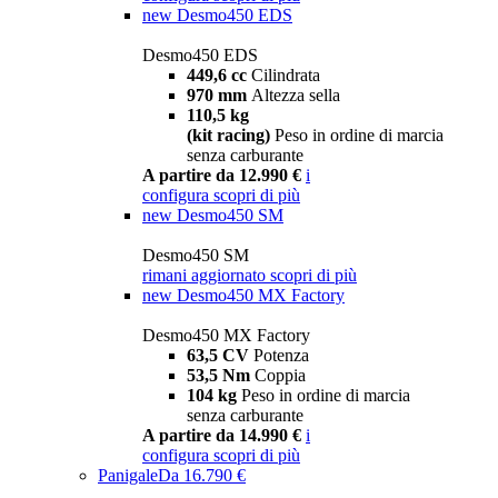
new
Desmo450 EDS
Desmo450 EDS
449,6 cc
Cilindrata
970 mm
Altezza sella
110,5 kg
(kit racing)
Peso in ordine di marcia
senza carburante
A partire da 12.990 €
i
configura
scopri di più
new
Desmo450 SM
Desmo450 SM
rimani aggiornato
scopri di più
new
Desmo450 MX Factory
Desmo450 MX Factory
63,5 CV
Potenza
53,5 Nm
Coppia
104 kg
Peso in ordine di marcia
senza carburante
A partire da 14.990 €
i
configura
scopri di più
Panigale
Da 16.790 €