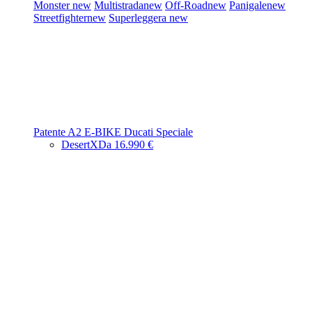
Monster
new
Multistrada
new
Off-Road
new
Panigale
new
Streetfighter
new
Superleggera
new
Patente A2
E-BIKE
Ducati Speciale
DesertX
Da 16.990 €