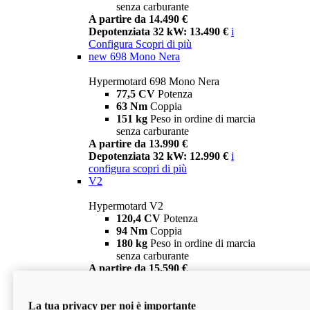
senza carburante
A partire da 14.490 €
Depotenziata 32 kW: 13.490 €
i
Configura
Scopri di più
new
698 Mono Nera
Hypermotard 698 Mono Nera
77,5 CV
Potenza
63 Nm
Coppia
151 kg
Peso in ordine di marcia
senza carburante
A partire da 13.990 €
Depotenziata 32 kW: 12.990 €
i
configura
scopri di più
V2
Hypermotard V2
120,4 CV
Potenza
94 Nm
Coppia
180 kg
Peso in ordine di marcia
senza carburante
A partire da 15.590 €
Depotenziata 35 kW: 14.590 €
i
configura
scopri di più
La tua privacy per noi è importante
V2 SP