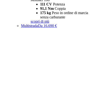
111 CV
Potenza
91,1 Nm
Coppia
175 kg
Peso in ordine di marcia
senza carburante
scopri di più
Multistrada
Da 16.690 €