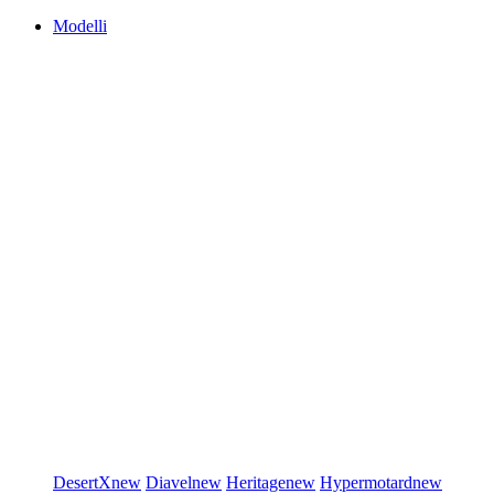
Modelli
DesertX
new
Diavel
new
Heritage
new
Hypermotard
new