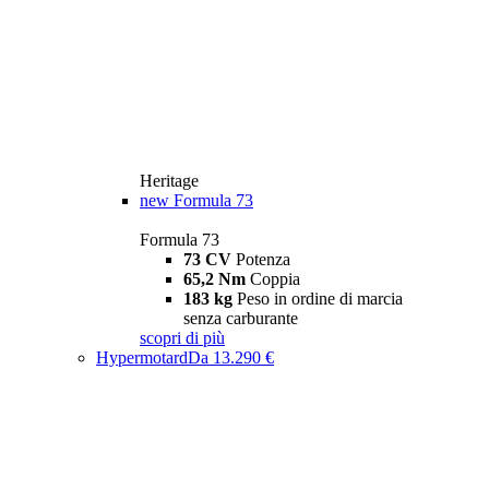
Heritage
new
Formula 73
Formula 73
73 CV
Potenza
65,2 Nm
Coppia
183 kg
Peso in ordine di marcia
senza carburante
scopri di più
Hypermotard
Da 13.290 €