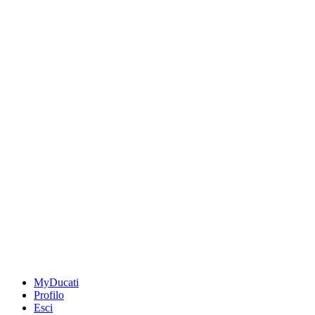
MyDucati
Profilo
Esci