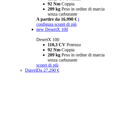
92 Nm
Coppia
209 kg
Peso in ordine di marcia
senza carburante
A partire da 16.990 €
i
configura
scopri di più
new
DesertX 100
DesertX 100
110,3 CV
Potenza
92 Nm
Coppia
209 kg
Peso in ordine di marcia
senza carburante
scopri di più
Diavel
Da 27.290 €