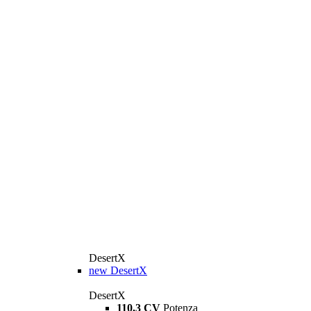
DesertX
new
DesertX
DesertX
110,3 CV
Potenza