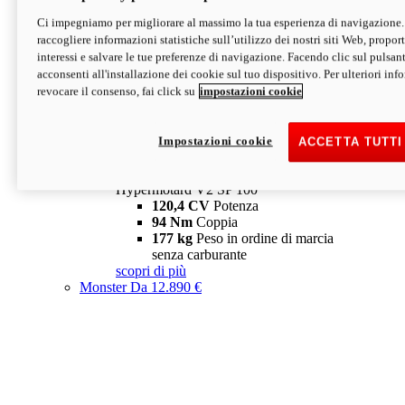
Ci impegniamo per migliorare al massimo la tua esperienza di navigazione.
Hypermotard V2 SP
raccogliere informazioni statistiche sull’utilizzo dei nostri siti Web, proporti
120,4 CV
Potenza
interessi e salvare le tue preferenze di navigazione. Facendo clic sul pulsant
94 Nm
Coppia
acconsenti all'installazione dei cookie sul tuo dispositivo. Per ulteriori in
177 kg
Peso in ordine di marcia
revocare il consenso, fai click su
impostazioni cookie
senza carburante
A partire da 19.890 €
Depotenziata 35 kW: 18.890 €
i
configura
scopri di più
Impostazioni cookie
ACCETTA TUTTI
new
V2 SP 100
Hypermotard V2 SP 100
120,4 CV
Potenza
94 Nm
Coppia
177 kg
Peso in ordine di marcia
senza carburante
scopri di più
Monster
Da 12.890 €