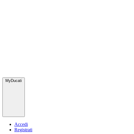
MyDucati
Accedi
Registrati