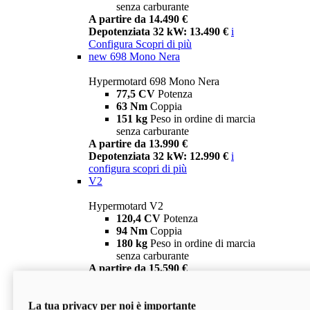
senza carburante
A partire da 14.490 €
Depotenziata 32 kW: 13.490 €
i
Configura
Scopri di più
new
698 Mono Nera
Hypermotard 698 Mono Nera
77,5 CV
Potenza
63 Nm
Coppia
151 kg
Peso in ordine di marcia
senza carburante
A partire da 13.990 €
Depotenziata 32 kW: 12.990 €
i
configura
scopri di più
V2
Hypermotard V2
120,4 CV
Potenza
94 Nm
Coppia
180 kg
Peso in ordine di marcia
senza carburante
A partire da 15.590 €
Depotenziata 35 kW: 14.590 €
i
configura
scopri di più
La tua privacy per noi è importante
V2 SP