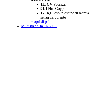
111 CV
Potenza
91,1 Nm
Coppia
175 kg
Peso in ordine di marcia
senza carburante
scopri di più
Multistrada
Da 16.690 €