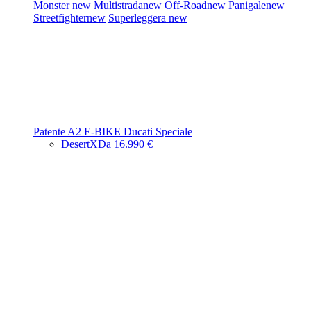
Monster
new
Multistrada
new
Off-Road
new
Panigale
new
Streetfighter
new
Superleggera
new
Patente A2
E-BIKE
Ducati Speciale
DesertX
Da 16.990 €