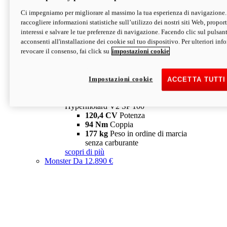
Ci impegniamo per migliorare al massimo la tua esperienza di navigazione.
Hypermotard V2 SP
raccogliere informazioni statistiche sull’utilizzo dei nostri siti Web, proporti
120,4 CV
Potenza
interessi e salvare le tue preferenze di navigazione. Facendo clic sul pulsant
94 Nm
Coppia
acconsenti all'installazione dei cookie sul tuo dispositivo. Per ulteriori in
177 kg
Peso in ordine di marcia
revocare il consenso, fai click su
impostazioni cookie
senza carburante
A partire da 19.890 €
Depotenziata 35 kW: 18.890 €
i
configura
scopri di più
Impostazioni cookie
ACCETTA TUTTI
new
V2 SP 100
Hypermotard V2 SP 100
120,4 CV
Potenza
94 Nm
Coppia
177 kg
Peso in ordine di marcia
senza carburante
scopri di più
Monster
Da 12.890 €