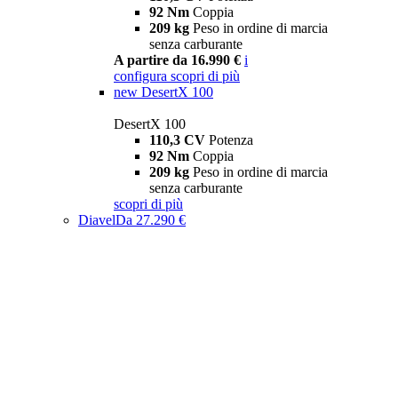
92 Nm
Coppia
209 kg
Peso in ordine di marcia
senza carburante
A partire da 16.990 €
i
configura
scopri di più
new
DesertX 100
DesertX 100
110,3 CV
Potenza
92 Nm
Coppia
209 kg
Peso in ordine di marcia
senza carburante
scopri di più
Diavel
Da 27.290 €