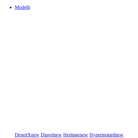
Modelli
DesertX
new
Diavel
new
Heritage
new
Hypermotard
new