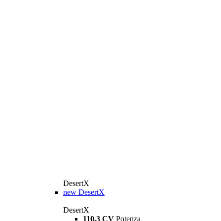
DesertX
new
DesertX
DesertX
110,3 CV
Potenza