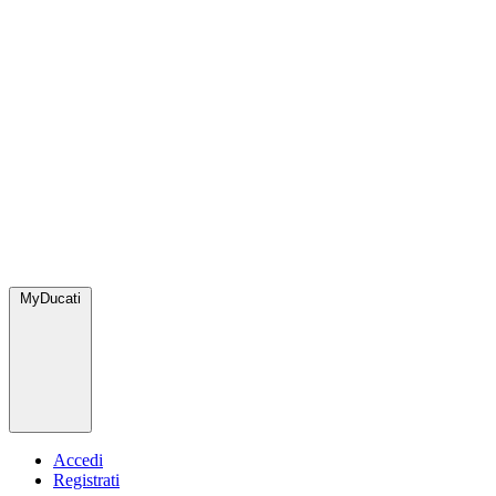
MyDucati
Accedi
Registrati