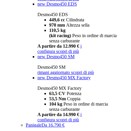
new
Desmo450 EDS
Desmo450 EDS
449,6 cc
Cilindrata
970 mm
Altezza sella
110,5 kg
(kit racing)
Peso in ordine di marcia
senza carburante
A partire da 12.990 €
i
configura
scopri di più
new
Desmo450 SM
Desmo450 SM
rimani aggiornato
scopri di più
new
Desmo450 MX Factory
Desmo450 MX Factory
63,5 CV
Potenza
53,5 Nm
Coppia
104 kg
Peso in ordine di marcia
senza carburante
A partire da 14.990 €
i
configura
scopri di più
Panigale
Da 16.790 €