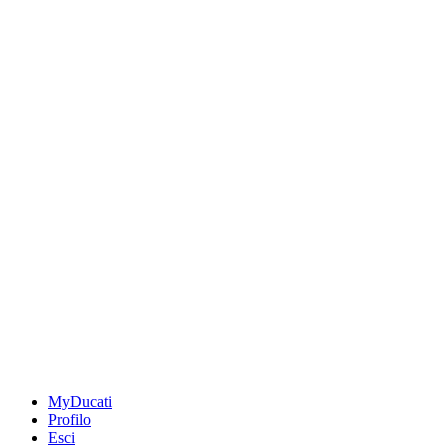
MyDucati
Profilo
Esci