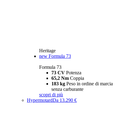
Heritage
new
Formula 73
Formula 73
73 CV
Potenza
65,2 Nm
Coppia
183 kg
Peso in ordine di marcia
senza carburante
scopri di più
Hypermotard
Da 13.290 €