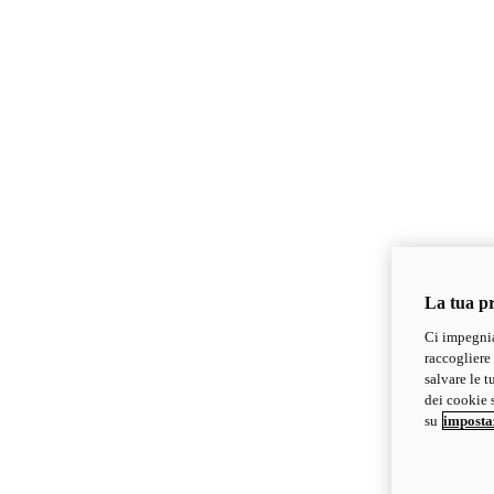
La tua pr
Ci impegnia
raccogliere 
salvare le t
dei cookie s
su
imposta