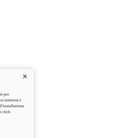
ie per
oi interessi e
ll'installazione
i click