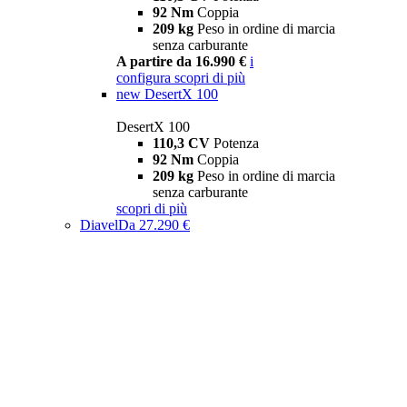
92 Nm
Coppia
209 kg
Peso in ordine di marcia
senza carburante
A partire da 16.990 €
i
configura
scopri di più
new
DesertX 100
DesertX 100
110,3 CV
Potenza
92 Nm
Coppia
209 kg
Peso in ordine di marcia
senza carburante
scopri di più
Diavel
Da 27.290 €