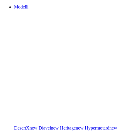
Modelli
DesertX
new
Diavel
new
Heritage
new
Hypermotard
new