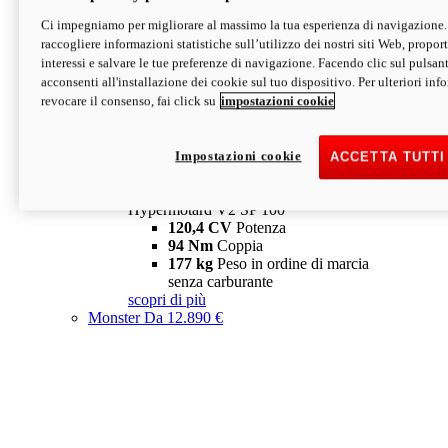
Ci impegniamo per migliorare al massimo la tua esperienza di navigazione.
Hypermotard V2 SP
raccogliere informazioni statistiche sull’utilizzo dei nostri siti Web, proporti
120,4 CV
Potenza
interessi e salvare le tue preferenze di navigazione. Facendo clic sul pulsant
94 Nm
Coppia
acconsenti all'installazione dei cookie sul tuo dispositivo. Per ulteriori in
177 kg
Peso in ordine di marcia
revocare il consenso, fai click su
impostazioni cookie
senza carburante
A partire da 19.890 €
Depotenziata 35 kW: 18.890 €
i
configura
scopri di più
Impostazioni cookie
ACCETTA TUTTI
new
V2 SP 100
Hypermotard V2 SP 100
120,4 CV
Potenza
94 Nm
Coppia
177 kg
Peso in ordine di marcia
senza carburante
scopri di più
Monster
Da 12.890 €