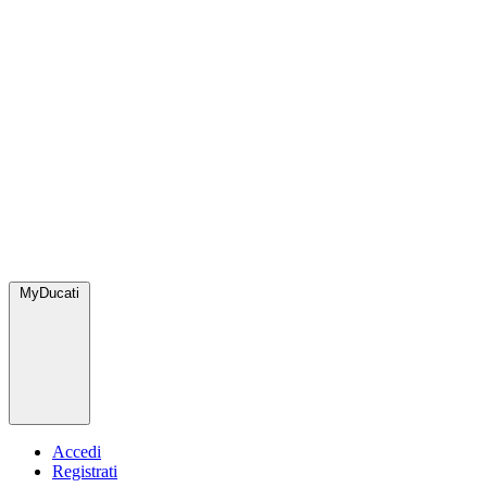
MyDucati
Accedi
Registrati