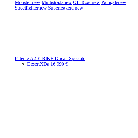
Monster
new
Multistrada
new
Off-Road
new
Panigale
new
Streetfighter
new
Superleggera
new
Patente A2
E-BIKE
Ducati Speciale
DesertX
Da 16.990 €