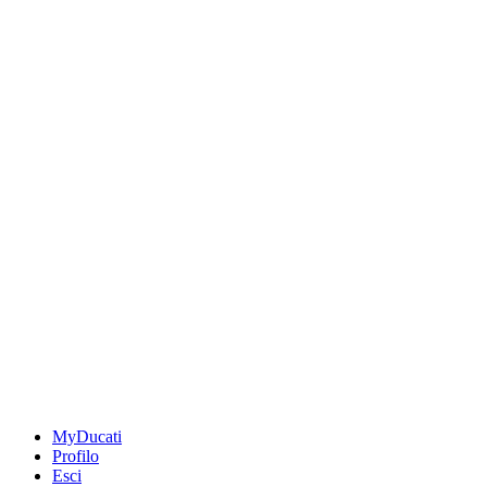
MyDucati
Profilo
Esci