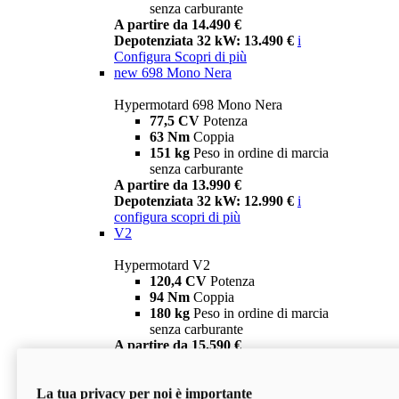
senza carburante
A partire da 14.490 €
Depotenziata 32 kW: 13.490 €
i
Configura
Scopri di più
new
698 Mono Nera
Hypermotard 698 Mono Nera
77,5 CV
Potenza
63 Nm
Coppia
151 kg
Peso in ordine di marcia
senza carburante
A partire da 13.990 €
Depotenziata 32 kW: 12.990 €
i
configura
scopri di più
V2
Hypermotard V2
120,4 CV
Potenza
94 Nm
Coppia
180 kg
Peso in ordine di marcia
senza carburante
A partire da 15.590 €
Depotenziata 35 kW: 14.590 €
i
configura
scopri di più
La tua privacy per noi è importante
V2 SP