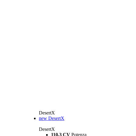
DesertX
new
DesertX
DesertX
110,3 CV
Potenza