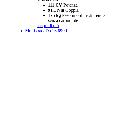
111 CV
Potenza
91,1 Nm
Coppia
175 kg
Peso in ordine di marcia
senza carburante
scopri di più
Multistrada
Da 16.690 €