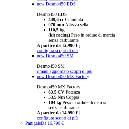
new
Desmo450 EDS
Desmo450 EDS
449,6 cc
Cilindrata
970 mm
Altezza sella
110,5 kg
(kit racing)
Peso in ordine di marcia
senza carburante
A partire da 12.990 €
i
configura
scopri di più
new
Desmo450 SM
Desmo450 SM
rimani aggiornato
scopri di più
new
Desmo450 MX Factory
Desmo450 MX Factory
63,5 CV
Potenza
53,5 Nm
Coppia
104 kg
Peso in ordine di marcia
senza carburante
A partire da 14.990 €
i
configura
scopri di più
Panigale
Da 16.790 €