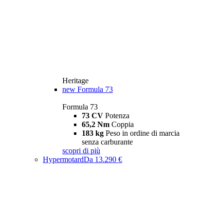
Heritage
new
Formula 73
Formula 73
73 CV
Potenza
65,2 Nm
Coppia
183 kg
Peso in ordine di marcia
senza carburante
scopri di più
Hypermotard
Da 13.290 €