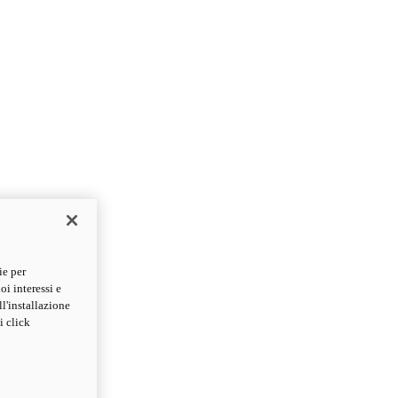
ie per
oi interessi e
ll'installazione
i click