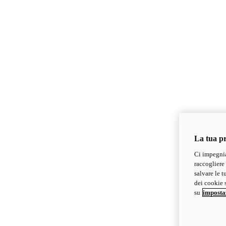
La tua pr
Ci impegnia
raccogliere 
salvare le t
dei cookie s
su
imposta