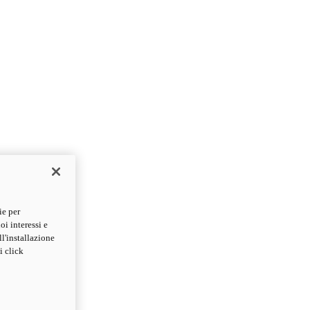
ie per
oi interessi e
ll'installazione
i click