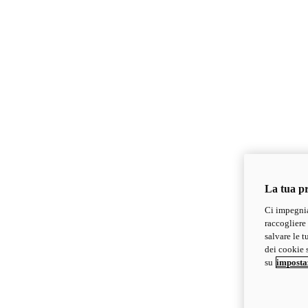
La tua pr
Ci impegnia
raccogliere 
salvare le t
dei cookie s
su
imposta