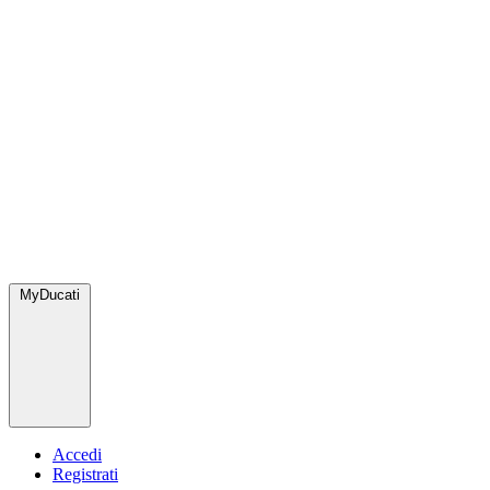
MyDucati
Accedi
Registrati