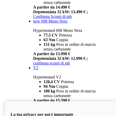
senza carburante
A partire da 14.490 €
Depotenziata 32 kW: 13.490 €
i
Configura
Scopri di più
new
698 Mono Nera
Hypermotard 698 Mono Nera
77,5 CV
Potenza
63 Nm
Coppia
151 kg
Peso in ordine di marcia
senza carburante
A partire da 13.990 €
Depotenziata 32 kW: 12.990 €
i
configura
scopri di più
V2
Hypermotard V2
120,4 CV
Potenza
94 Nm
Coppia
180 kg
Peso in ordine di marcia
senza carburante
A partire da 15.590 €
Depotenziata 35 kW: 14.590 €
i
configura
scopri di più
La tua privacy per noi è importante
V2 SP