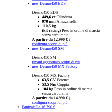
new
Desmo450 EDS
Desmo450 EDS
449,6 cc
Cilindrata
970 mm
Altezza sella
110,5 kg
(kit racing)
Peso in ordine di marcia
senza carburante
A partire da 12.990 €
i
configura
scopri di più
new
Desmo450 SM
Desmo450 SM
rimani aggiornato
scopri di più
new
Desmo450 MX Factory
Desmo450 MX Factory
63,5 CV
Potenza
53,5 Nm
Coppia
104 kg
Peso in ordine di marcia
senza carburante
A partire da 14.990 €
i
configura
scopri di più
Panigale
Da 16.790 €