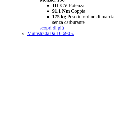
111 CV
Potenza
91,1 Nm
Coppia
175 kg
Peso in ordine di marcia
senza carburante
scopri di più
Multistrada
Da 16.690 €