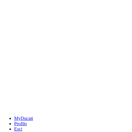
MyDucati
Profilo
Esci