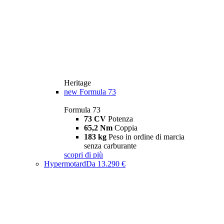
Heritage
new
Formula 73
Formula 73
73 CV
Potenza
65,2 Nm
Coppia
183 kg
Peso in ordine di marcia
senza carburante
scopri di più
Hypermotard
Da 13.290 €