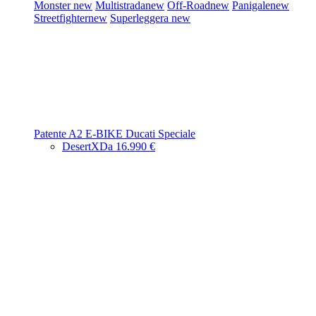
Monster
new
Multistrada
new
Off-Road
new
Panigale
new
Streetfighter
new
Superleggera
new
Patente A2
E-BIKE
Ducati Speciale
DesertX
Da 16.990 €