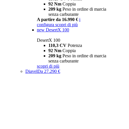
92 Nm
Coppia
209 kg
Peso in ordine di marcia
senza carburante
A partire da 16.990 €
i
configura
scopri di più
new
DesertX 100
DesertX 100
110,3 CV
Potenza
92 Nm
Coppia
209 kg
Peso in ordine di marcia
senza carburante
scopri di più
Diavel
Da 27.290 €