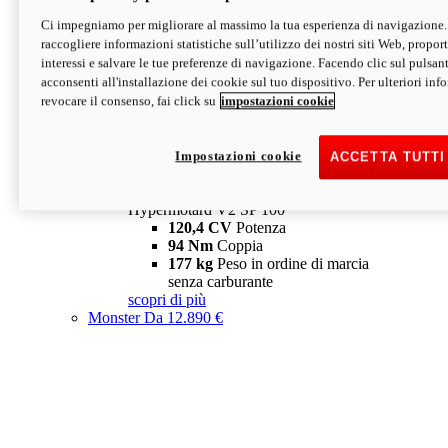
Ci impegniamo per migliorare al massimo la tua esperienza di navigazione.
Hypermotard V2 SP
raccogliere informazioni statistiche sull’utilizzo dei nostri siti Web, proporti
120,4 CV
Potenza
interessi e salvare le tue preferenze di navigazione. Facendo clic sul pulsant
94 Nm
Coppia
acconsenti all'installazione dei cookie sul tuo dispositivo. Per ulteriori in
177 kg
Peso in ordine di marcia
revocare il consenso, fai click su
impostazioni cookie
senza carburante
A partire da 19.890 €
Depotenziata 35 kW: 18.890 €
i
configura
scopri di più
Impostazioni cookie
ACCETTA TUTTI
new
V2 SP 100
Hypermotard V2 SP 100
120,4 CV
Potenza
94 Nm
Coppia
177 kg
Peso in ordine di marcia
senza carburante
scopri di più
Monster
Da 12.890 €