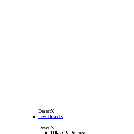
DesertX
new
DesertX
DesertX
110,3 CV
Potenza