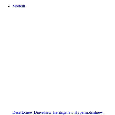
Modelli
DesertX
new
Diavel
new
Heritage
new
Hypermotard
new