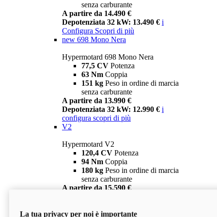
senza carburante
A partire da 14.490 €
Depotenziata 32 kW: 13.490 €
i
Configura
Scopri di più
new
698 Mono Nera
Hypermotard 698 Mono Nera
77,5 CV
Potenza
63 Nm
Coppia
151 kg
Peso in ordine di marcia
senza carburante
A partire da 13.990 €
Depotenziata 32 kW: 12.990 €
i
configura
scopri di più
V2
Hypermotard V2
120,4 CV
Potenza
94 Nm
Coppia
180 kg
Peso in ordine di marcia
senza carburante
A partire da 15.590 €
Depotenziata 35 kW: 14.590 €
i
configura
scopri di più
La tua privacy per noi è importante
V2 SP