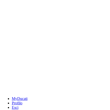
MyDucati
Profilo
Esci