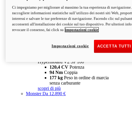
Ci impegniamo per migliorare al massimo la tua esperienza di navigazione.
Hypermotard V2 SP
raccogliere informazioni statistiche sull’utilizzo dei nostri siti Web, proporti
120,4 CV
Potenza
interessi e salvare le tue preferenze di navigazione. Facendo clic sul pulsant
94 Nm
Coppia
acconsenti all'installazione dei cookie sul tuo dispositivo. Per ulteriori in
177 kg
Peso in ordine di marcia
revocare il consenso, fai click su
impostazioni cookie
senza carburante
A partire da 19.890 €
Depotenziata 35 kW: 18.890 €
i
configura
scopri di più
Impostazioni cookie
ACCETTA TUTTI
new
V2 SP 100
Hypermotard V2 SP 100
120,4 CV
Potenza
94 Nm
Coppia
177 kg
Peso in ordine di marcia
senza carburante
scopri di più
Monster
Da 12.890 €